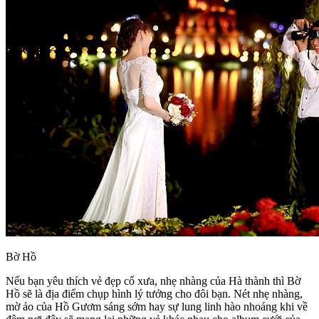
Bờ Hồ
Nếu bạn yêu thích vẻ đẹp cổ xưa, nhẹ nhàng của Hà thành thì Bờ
Hồ sẽ là địa điểm chụp hình lý tưởng cho đôi bạn. Nét nhẹ nhàng,
mờ ảo của Hồ Gươm sáng sớm hay sự lung linh hào nhoáng khi về