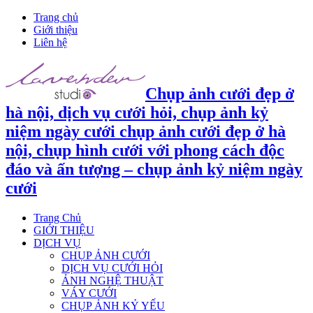
Trang chủ
Giới thiệu
Liên hệ
Chụp ảnh cưới đẹp ở
hà nội, dịch vụ cưới hỏi, chụp ảnh kỷ
niệm ngày cưới chụp ảnh cưới đẹp ở hà
nội, chụp hình cưới với phong cách độc
đáo và ấn tượng – chụp ảnh kỷ niệm ngày
cưới
Trang Chủ
GIỚI THIỆU
DỊCH VỤ
CHỤP ẢNH CƯỚI
DỊCH VỤ CƯỚI HỎI
ẢNH NGHỆ THUẬT
VÁY CƯỚI
CHỤP ẢNH KỶ YẾU