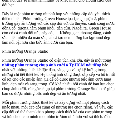
đêm nơi đây sẽ mang lại những vẻ khác nhau cho album cưới của
đôi bạn.
Đây là một phim trường rất phù hợp với những cặp đôi yêu thích
thiên nhiên. Phim trường Green House tọa lạc tại quận 2, phim
trường gây ấn tượng với các cặp đôi với du thuyền, cảnh sông nước,
đồng cỏ, đường hầm phun khói, đàn cừu. Ngoài ra, Green House
còn có cả cảnh đồi núi, cây cối,… Không gian thoáng đãng, cảnh
sắc thiên nhiên đa màu sắc, tất cả tạo nên những background đẹp
làm nổi bật hơn cho bức ảnh cưới của bạn.
Phim trường Orange Studio
Phim trường Orange Studio có diện tích khá lớn, đây là một trong
những phim trường chụp ảnh cưới ở TpHCM nổi
tiếng
bậc
nhất với những thiết kế độc đáo, sáng tạo và sự kỹ lưỡng trong
những chi tiết thiết kế. Hệ thống ánh sáng được sắp xếp và bố trí rất
có lợi cho các nhiếp ảnh gia để có được những bức ảnh cưới lung
linh, đẹp mắt và sang trọng. Có khá nhiều bối cảnh để bạn lựa chọn
chụp ảnh cưới, các góc chụp tại phim trường Orange Studio sẽ giúp
bạn có được những bức ảnh đẹp và ấn tương nhất.
Mỗi phim trường được thiết kế và xây dựng với một phong cách
khác nhau, mỗi cặp đôi cũng có những lựa chọn riêng. Vì vậy, các
cặp đôi có thể tham khảo phong cách thiết kế của các phim trường
và lựa chọn cho mình một phim trường phù hợp với sở thích, điều