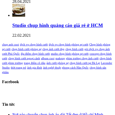
28.04.2021
Studio chụp hình quảng cáo giá rẻ ở HCM
22.02.2021
chup anh cuoi
dịch vụ chụp hình cưới
dịch vụ chụp hình phóng sự cưới
Chụp hình phóng
sự cưới
chụp hình cưới phóng sự
chụp ảnh cưới đẹp
chụp hình cưới
gói dịch vụ chụp ảnh
cưới Phú Quốc
địa điểm chụp hình cưới
studio chụp hình phóng sự cưới
concept chụp hình
cưới
chụp hình cưới ngoại cảnh
album cuoi
makeup
phim trường chụp ảnh cưới
chụp hình
cưới phim trường
trang điểm cô dâu
ảnh cưới phóng sự
chụp hình cưới tại Đà Lạt
Lavender
Studio
thời trang trẻ
ảnh gia đình
ảnh nghệ thuật
phong cách Hàn Quốc
chụp hình sản
phẩm
Facebook
Tin tức
Nơi nào chuyên chụp ảnh áo dài Tết đẹp ở Hồ chí Minh