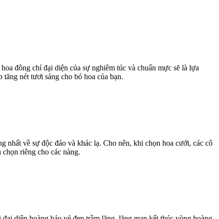
hoa đông chí đại diện của sự nghiêm túc và chuẩn mực sẽ là lựa
 tăng nét tươi sáng cho bó hoa của bạn.
ng nhất về sự độc đáo và khác lạ. Cho nên, khi chọn hoa cưới, các cô
a chọn riêng cho các nàng.
 đại diện hoàng hảo vẻ đẹp trầm lặng, lãng mạn kết thúc vòng hoàng