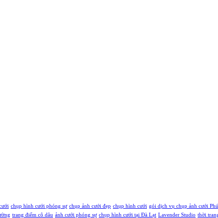
cưới
chụp hình cưới phóng sự
chụp ảnh cưới đẹp
chụp hình cưới
gói dịch vụ chụp ảnh cưới Ph
rường
trang điểm cô dâu
ảnh cưới phóng sự
chụp hình cưới tại Đà Lạt
Lavender Studio
thời tran