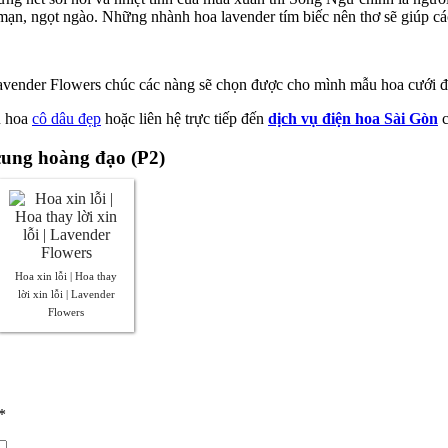
mạn, ngọt ngào. Những nhành hoa lavender tím biếc nên thơ sẽ giúp c
Lavender Flowers chúc các nàng sẽ chọn được cho mình mẫu hoa cưới đ
u hoa
cô dâu đẹp
hoặc liên hệ trực tiếp đến
dịch vụ điện hoa Sài Gòn
c
 cung hoàng đạo (P2)
Hoa xin lỗi | Hoa thay
lời xin lỗi | Lavender
Flowers
*