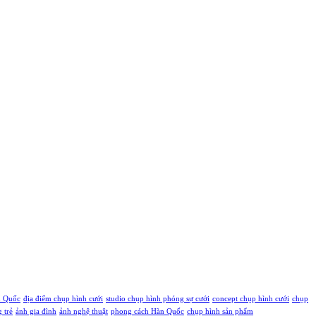
ú Quốc
địa điểm chụp hình cưới
studio chụp hình phóng sự cưới
concept chụp hình cưới
chụp
g trẻ
ảnh gia đình
ảnh nghệ thuật
phong cách Hàn Quốc
chụp hình sản phẩm