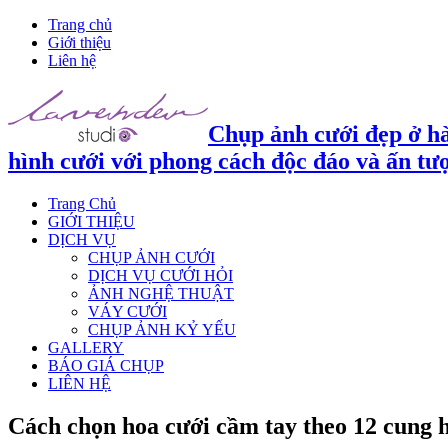
Trang chủ
Giới thiệu
Liên hệ
Chụp ảnh cưới đẹp ở hà
hình cưới với phong cách độc đáo và ấn tư
Trang Chủ
GIỚI THIỆU
DỊCH VỤ
CHỤP ẢNH CƯỚI
DỊCH VỤ CƯỚI HỎI
ẢNH NGHỆ THUẬT
VÁY CƯỚI
CHỤP ẢNH KỶ YẾU
GALLERY
BÁO GIÁ CHỤP
LIÊN HỆ
Cách chọn hoa cưới cầm tay theo 12 cung 