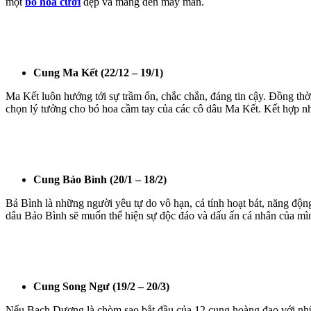
một
bó hoa cưới
đẹp và mang đến may mắn.
Cung Ma Kết (22/12 – 19/1)
Ma Kết luôn hướng tới sự trầm ổn, chắc chắn, đáng tin cậy. Đồng th
chọn lý tưởng cho bó hoa cầm tay của các cô dâu Ma Kết. Kết hợp nh
Cung Bảo Bình (20/1 – 18/2)
Bả Bình là những người yêu tự do vô hạn, cá tính hoạt bát, năng động
dâu Bảo Bình sẽ muốn thể hiện sự độc đáo và dấu ấn cá nhân của mình.
Cung Song Ngư (19/2 – 20/3)
Nếu Bạch Dương là chòm sao bắt đầu của 12 cung hoàng đạo với những