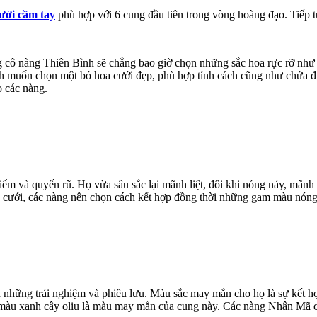
ưới cầm tay
phù hợp với 6 cung đầu tiên trong vòng hoàng đạo. Tiếp t
ng cô nàng Thiên Bình sẽ chẳng bao giờ chọn những sắc hoa rực rỡ n
h muốn chọn một bó hoa cưới đẹp, phù hợp tính cách cũng như chứa đự
o các nàng.
hiểm và quyến rũ. Họ vừa sâu sắc lại mãnh liệt, đôi khi nóng nảy, mãnh
cưới, các nàng nên chọn cách kết hợp đồng thời những gam màu nóng v
 những trải nghiệm và phiêu lưu. Màu sắc may mắn cho họ là sự kết hợp
 màu xanh cây oliu là màu may mắn của cung này. Các nàng Nhân Mã có