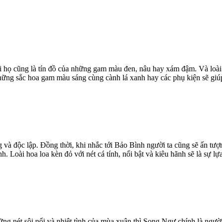
ời họ cũng là tín đồ của những gam màu đen, nâu hay xám đậm. Và loài 
ững sắc hoa gam màu sáng cùng cành lá xanh hay các phụ kiện sẽ giúp
 và độc lập. Đồng thời, khi nhắc tới Bảo Bình người ta cũng sẽ ấn tượ
 Loài hoa loa kèn đỏ với nét cá tính, nổi bật và kiêu hãnh sẽ là sự lự
 nét sôi nổi và nhiệt tình của mùa xuân thì Song Ngư chính là người