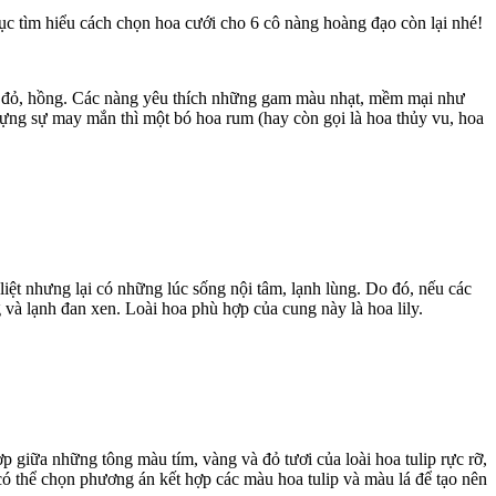
ục tìm hiểu cách chọn hoa cưới cho 6 cô nàng hoàng đạo còn lại nhé!
hư đỏ, hồng. Các nàng yêu thích những gam màu nhạt, mềm mại như
ng sự may mắn thì một bó hoa rum (hay còn gọi là hoa thủy vu, hoa
 liệt nhưng lại có những lúc sống nội tâm, lạnh lùng. Do đó, nếu các
à lạnh đan xen. Loài hoa phù hợp của cung này là hoa lily.
 giữa những tông màu tím, vàng và đỏ tươi của loài hoa tulip rực rỡ,
 thể chọn phương án kết hợp các màu hoa tulip và màu lá để tạo nên