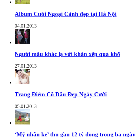
Album Cưới Ngoại Cảnh đẹp tại Hà Nội
04.01.2013
Người mẫu khác lạ với khăn xếp quá khổ
27.01.2013
Trang Điểm Cô Dâu Đẹp Ngày Cưới
05.01.2013
‘Mỹ nhân kế’ thu gần 12 tỷ đồng trong ba ngày