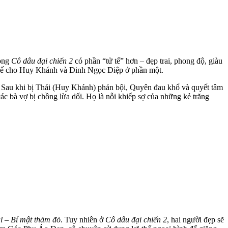
rong
Cô dâu đại chiến 2
có phần “tử tế” hơn – đẹp trai, phong độ, giàu
 thế cho Huy Khánh và Đinh Ngọc Diệp ở phần một.
. Sau khi bị Thái (Huy Khánh) phản bội, Quyên đau khổ và quyết tâm
c bà vợ bị chồng lừa dối. Họ là nỗi khiếp sợ của những kẻ trăng
l – Bí mật thảm đỏ
. Tuy nhiên ở
Cô dâu đại chiến 2
, hai người đẹp sẽ