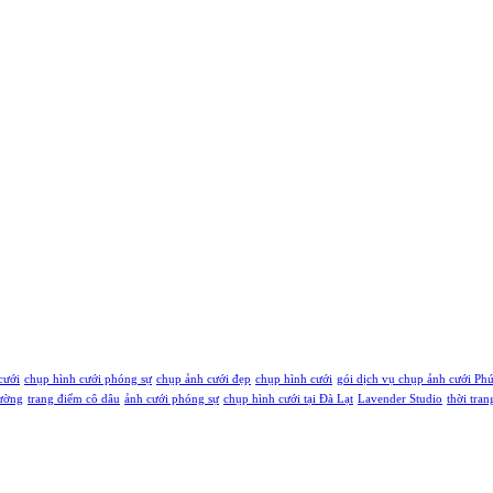
cưới
chụp hình cưới phóng sự
chụp ảnh cưới đẹp
chụp hình cưới
gói dịch vụ chụp ảnh cưới Ph
rường
trang điểm cô dâu
ảnh cưới phóng sự
chụp hình cưới tại Đà Lạt
Lavender Studio
thời tran