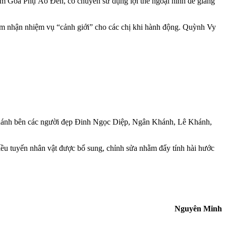
óm Góa Phụ Áo Đen, cô chuyên sử dụng lợi thế ngoại hình để giăng
ảm nhận nhiệm vụ “cảnh giới” cho các chị khi hành động. Quỳnh Vy
Khánh bên các người đẹp Đinh Ngọc Diệp, Ngân Khánh, Lê Khánh,
hiều tuyến nhân vật được bổ sung, chỉnh sửa nhằm đẩy tính hài hước
Nguyên Minh