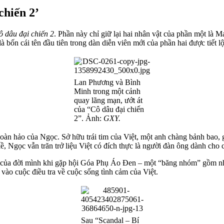
chiến 2’
ô dâu đại chiến 2
. Phần này chỉ giữ lại hai nhân vật của phần một là
ốn cái tên đầu tiên trong dàn diễn viên mới của phần hai được tiết lộ
Lan Phương và Bình
Minh trong một cảnh
quay lãng mạn, ướt át
của “Cô dâu đại chiến
2”. Ảnh:
GXY.
oàn hảo của Ngọc. Sở hữu trái tim của Việt, một anh chàng bảnh bao, 
 Ngọc vẫn trăn trở liệu Việt có đích thực là người đàn ông dành cho 
i của đời mình khi gặp hội Góa Phụ Áo Đen – một “băng nhóm” gồm nh
vào cuộc điều tra về cuộc sống tình cảm của Việt.
Sau “Scandal – Bí