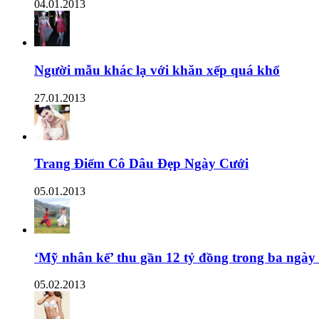
04.01.2013
Người mẫu khác lạ với khăn xếp quá khổ
27.01.2013
Trang Điểm Cô Dâu Đẹp Ngày Cưới
05.01.2013
‘Mỹ nhân kế’ thu gần 12 tỷ đồng trong ba ngày
05.02.2013