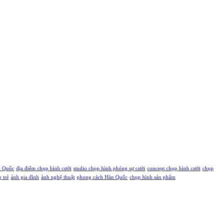
ú Quốc
địa điểm chụp hình cưới
studio chụp hình phóng sự cưới
concept chụp hình cưới
chụp
g trẻ
ảnh gia đình
ảnh nghệ thuật
phong cách Hàn Quốc
chụp hình sản phẩm