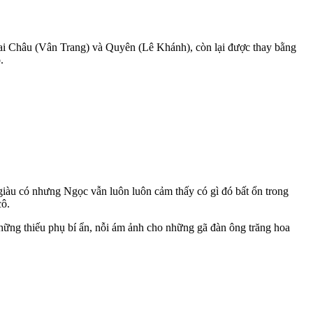
 Mai Châu (Vân Trang) và Quyên (Lê Khánh), còn lại được thay bằng
.
giàu có nhưng Ngọc vẫn luôn luôn cảm thấy có gì đó bất ổn trong
cô.
ững thiếu phụ bí ẩn, nỗi ám ảnh cho những gã đàn ông trăng hoa