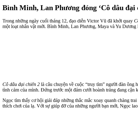
Bình Minh, Lan Phương đóng ‘Cô dâu đại 
Trong những ngày cuối tháng 12, đạo diễn Victor Vũ đã khởi quay
C
một loạt nhân vật mới. Bình Minh, Lan Phương, Maya và Yu Dương là b
Cô dâu đại chiến 2
là câu chuyện về cuộc “truy tìm” người đàn ông h
tình cảm của mình. Đứng trước một đám cưới hoành tráng đang cận kề,
Ngọc tìm thấy cơ hội giải đáp những thắc mắc xoay quanh chàng tra
thích chơi của lạ. Với sự giúp đỡ của những người bạn mới, Ngọc lao 