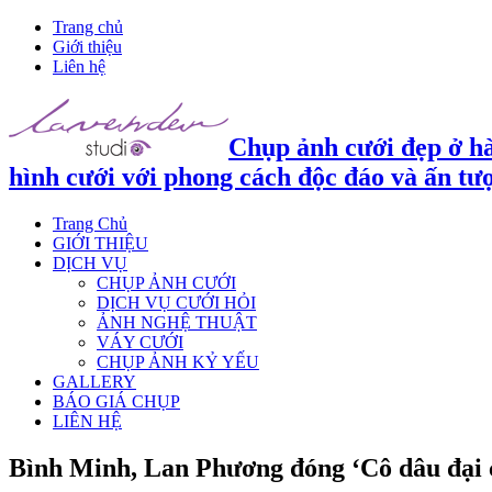
Trang chủ
Giới thiệu
Liên hệ
Chụp ảnh cưới đẹp ở hà
hình cưới với phong cách độc đáo và ấn tư
Trang Chủ
GIỚI THIỆU
DỊCH VỤ
CHỤP ẢNH CƯỚI
DỊCH VỤ CƯỚI HỎI
ẢNH NGHỆ THUẬT
VÁY CƯỚI
CHỤP ẢNH KỶ YẾU
GALLERY
BÁO GIÁ CHỤP
LIÊN HỆ
Bình Minh, Lan Phương đóng ‘Cô dâu đại 