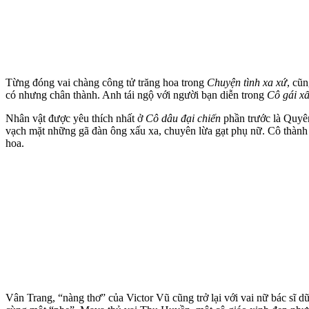
Từng đóng vai chàng công tử trăng hoa trong
Chuyện tình xa xứ
, cũ
có nhưng chân thành. Anh tái ngộ với người bạn diễn trong
Cô gái xấ
Nhân vật được yêu thích nhất ở
Cô dâu đại chiến
phần trước là Quyên
vạch mặt những gã đàn ông xấu xa, chuyên lừa gạt phụ nữ. Cô thành 
hoa.
Vân Trang, “nàng thơ” của Victor Vũ cũng trở lại với vai nữ bác sĩ