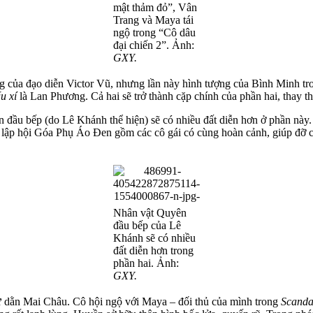
mật thảm đỏ”, Vân
Trang và Maya tái
ngộ trong “Cô dâu
đại chiến 2”. Ảnh:
GXY.
ng của đạo diễn Victor Vũ, nhưng lần này hình tượng của Bình Minh t
u xí
là Lan Phương. Cả hai sẽ trở thành cặp chính của phần hai, thay
 đầu bếp (do Lê Khánh thể hiện) sẽ có nhiều đất diễn hơn ở phần này
lập hội Góa Phụ Áo Đen gồm các cô gái có cùng hoàn cảnh, giúp đỡ cá
Nhân vật Quyên
đầu bếp của Lê
Khánh sẽ có nhiều
đất diễn hơn trong
phần hai. Ảnh:
GXY.
 dữ dằn Mai Châu. Cô hội ngộ với Maya – đối thủ của mình trong
Scanda