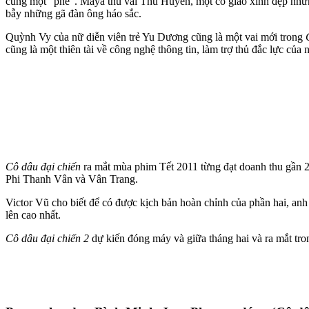
cùng một “phe”. Maya thủ vai Thu Huyền, một cô giáo xinh đẹp nhưn
bẫy những gã đàn ông háo sắc.
Quỳnh Vy của nữ diễn viên trẻ Yu Dương cũng là một vai mới trong
cũng là một thiên tài về công nghệ thông tin, làm trợ thủ đắc lực c
Cô dâu đại chiến
ra mắt mùa phim Tết 2011 từng đạt doanh thu gần 
Phi Thanh Vân và Vân Trang.
Victor Vũ cho biết để có được kịch bản hoàn chỉnh của phần hai, anh
lên cao nhất.
Cô dâu đại chiến 2
dự kiến đóng máy và giữa tháng hai và ra mắt tro