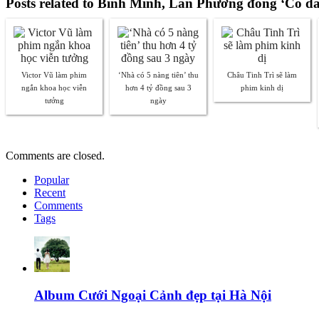
Posts related to Bình Minh, Lan Phương đóng ‘Cô dâ
Victor Vũ làm phim
‘Nhà có 5 nàng tiên’ thu
Châu Tinh Trì sẽ làm
ngắn khoa học viễn
hơn 4 tỷ đồng sau 3
phim kinh dị
tưởng
ngày
Comments are closed.
Popular
Recent
Comments
Tags
Album Cưới Ngoại Cảnh đẹp tại Hà Nội