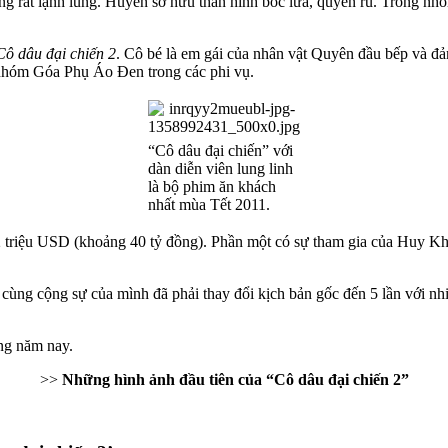
g rất lạnh lùng. Huyền sở hữu thân hình bốc lửa, quyến rũ. Trong nh
Cô dâu đại chiến 2
. Cô bé là em gái của nhân vật Quyên đầu bếp và đ
ủa nhóm Góa Phụ Áo Đen trong các phi vụ.
“Cô dâu đại chiến” với
dàn diễn viên lung linh
là bộ phim ăn khách
nhất mùa Tết 2011.
2 triệu USD (khoảng 40 tỷ đồng). Phần một có sự tham gia của Huy 
 cùng cộng sự của mình đã phải thay đổi kịch bản gốc đến 5 lần với n
ng năm nay.
>>
Những hình ảnh đầu tiên của “Cô dâu đại chiến 2”