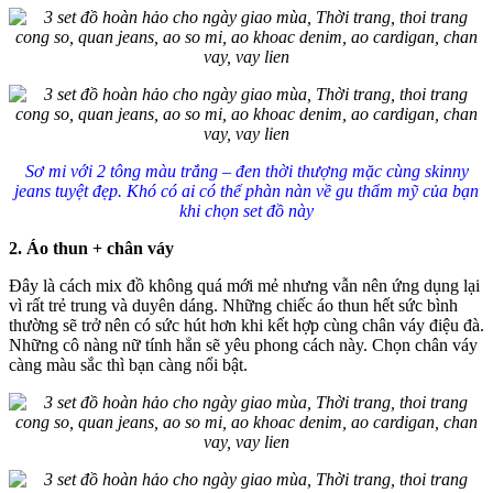
Sơ mi với 2 tông màu trắng – đen thời thượng mặc cùng skinny
jeans tuyệt đẹp. Khó có ai có thể phàn nàn về gu thẩm mỹ của bạn
khi chọn set đồ này
2. Áo thun + chân váy
Đây là cách mix đồ không quá mới mẻ nhưng vẫn nên ứng dụng lại
vì rất trẻ trung và duyên dáng. Những chiếc áo thun hết sức bình
thường sẽ trở nên có sức hút hơn khi kết hợp cùng chân váy điệu đà.
Những cô nàng nữ tính hẳn sẽ yêu phong cách này. Chọn chân váy
càng màu sắc thì bạn càng nổi bật.