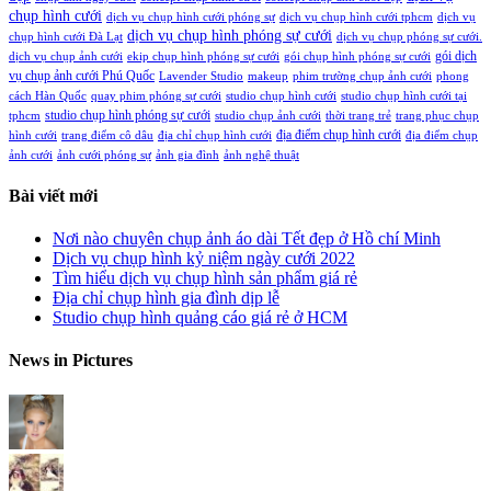
chụp hình cưới
dịch vụ chụp hình cưới phóng sự
dịch vụ chụp hình cưới tphcm
dịch vụ
dịch vụ chụp hình phóng sự cưới
chụp hình cưới Đà Lạt
dịch vụ chụp phóng sự cưới.
gói dịch
dịch vụ chụp ảnh cưới
ekip chụp hình phóng sự cưới
gói chụp hình phóng sự cưới
vụ chụp ảnh cưới Phú Quốc
Lavender Studio
makeup
phim trường chụp ảnh cưới
phong
cách Hàn Quốc
quay phim phóng sự cưới
studio chụp hình cưới
studio chụp hình cưới tại
studio chụp hình phóng sự cưới
tphcm
studio chụp ảnh cưới
thời trang trẻ
trang phục chụp
địa điểm chụp hình cưới
hình cưới
trang điểm cô dâu
địa chỉ chụp hình cưới
địa điểm chụp
ảnh cưới
ảnh cưới phóng sự
ảnh gia đình
ảnh nghệ thuật
Bài viết mới
Nơi nào chuyên chụp ảnh áo dài Tết đẹp ở Hồ chí Minh
Dịch vụ chụp hình kỷ niệm ngày cưới 2022
Tìm hiểu dịch vụ chụp hình sản phẩm giá rẻ
Địa chỉ chụp hình gia đình dịp lễ
Studio chụp hình quảng cáo giá rẻ ở HCM
News in Pictures