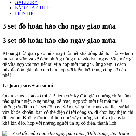
GALLERY
BÁO GIÁ CHỤP
LIÊN HỆ
3 set đồ hoàn hảo cho ngày giao mùa
3 set đồ hoàn hảo cho ngày giao mùa
Khoảng thời gian giao mùa này thời tiết khá đỏng đảnh. Trời se lạnh
lúc sáng sớm và về đêm nhưng nóng nực vào ban ngày. Vậy mặc gì
để vừa hợp với thời tiết lại vừa hợp thời trang? Cùng xem 3 cách
mix đồ đơn giản để xem bạn hợp với kiểu thời trang công sở nào
nhé!
1. Quần jeans + áo sơ mi
Quần jeans và áo sơ mi là 2 item cực kỳ đơn giản nhưng chưa năm
nào giảm nhiệt. Nhẹ nhàng, dễ mặc, hợp với thời tiết mát mẻ là
những ưu điểm của set đồ này. Sơ mi và quần jeans vừa lịch sự lại
vừa khỏe khoắn, bạn có thể diện đi tới công sở, đi chơi hay thậm chí
đi hẹn hò. Không được nữ tính như váy nhưng sơ mi và jeans lại
khá kín đáo, hợp với những người ưa sự cổ điển, thanh lịch.