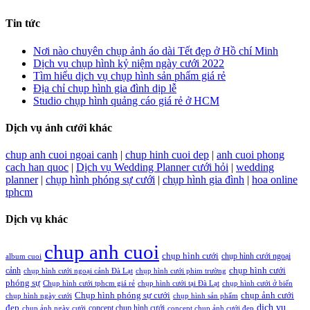
Tin tức
Nơi nào chuyên chụp ảnh áo dài Tết đẹp ở Hồ chí Minh
Dịch vụ chụp hình kỷ niệm ngày cưới 2022
Tìm hiểu dịch vụ chụp hình sản phẩm giá rẻ
Địa chỉ chụp hình gia đình dịp lễ
Studio chụp hình quảng cáo giá rẻ ở HCM
Dịch vụ ảnh cưới khác
chup anh cuoi ngoai canh
|
chup hinh cuoi dep
|
anh cuoi phong
cach han quoc
|
Dịch vụ Wedding Planner cưới hỏi
|
wedding
planner
|
chụp hình phóng sự cưới
|
chụp hình gia đình
|
hoa online
tphcm
Dịch vụ khác
chup anh cuoi
chụp hình cưới
chụp hình cưới ngoại
album cuoi
chụp hình cưới
cảnh
chụp hình cưới ngoại cảnh Đà Lạt
chụp hình cưới phim trường
phóng sự
Chụp hình cưới tphcm giá rẻ
chụp hình cưới tại Đà Lạt
chụp hình cưới ở biển
Chụp hình phóng sự cưới
chụp ảnh cưới
chụp hình ngày cưới
chụp hình sản phẩm
đẹp
dịch vụ
concept chụp hình cưới
chụp ảnh ngày cưới
concept chụp ảnh cưới đẹp