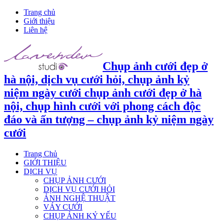
Trang chủ
Giới thiệu
Liên hệ
Chụp ảnh cưới đẹp ở
hà nội, dịch vụ cưới hỏi, chụp ảnh kỷ
niệm ngày cưới chụp ảnh cưới đẹp ở hà
nội, chụp hình cưới với phong cách độc
đáo và ấn tượng – chụp ảnh kỷ niệm ngày
cưới
Trang Chủ
GIỚI THIỆU
DỊCH VỤ
CHỤP ẢNH CƯỚI
DỊCH VỤ CƯỚI HỎI
ẢNH NGHỆ THUẬT
VÁY CƯỚI
CHỤP ẢNH KỶ YẾU