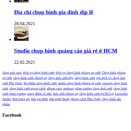
Địa chỉ chụp hình gia đình dịp lễ
28.04.2021
Studio chụp hình quảng cáo giá rẻ ở HCM
22.02.2021
chup anh cuoi
dịch vụ chụp hình cưới
dịch vụ chụp hình phóng sự cưới
Chụp hình phóng
sự cưới
chụp hình cưới phóng sự
chụp ảnh cưới đẹp
chụp hình cưới
gói dịch vụ chụp ảnh
cưới Phú Quốc
địa điểm chụp hình cưới
studio chụp hình phóng sự cưới
concept chụp hình
cưới
chụp hình cưới ngoại cảnh
album cuoi
makeup
phim trường chụp ảnh cưới
chụp hình
cưới phim trường
trang điểm cô dâu
ảnh cưới phóng sự
chụp hình cưới tại Đà Lạt
Lavender
Studio
thời trang trẻ
ảnh gia đình
ảnh nghệ thuật
phong cách Hàn Quốc
chụp hình sản
phẩm
Facebook