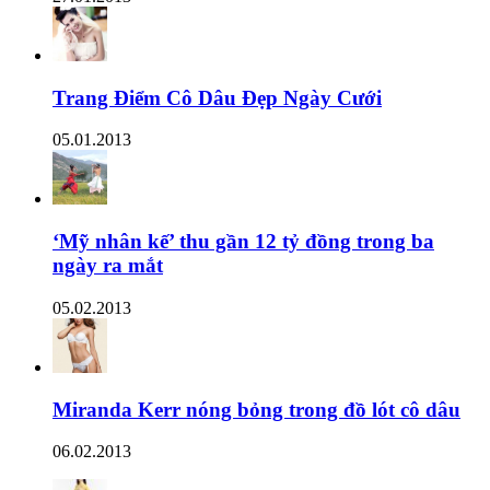
Trang Điểm Cô Dâu Đẹp Ngày Cưới
05.01.2013
‘Mỹ nhân kế’ thu gần 12 tỷ đồng trong ba
ngày ra mắt
05.02.2013
Miranda Kerr nóng bỏng trong đồ lót cô dâu
06.02.2013