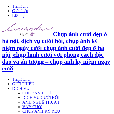
Trang chủ
Giới thiệu
Liên hệ
Chụp ảnh cưới đẹp ở
hà nội, dịch vụ cưới hỏi, chụp ảnh kỷ
niệm ngày cưới chụp ảnh cưới đẹp ở hà
nội, chụp hình cưới với phong cách độc
đáo và ấn tượng – chụp ảnh kỷ niệm ngày
cưới
Trang Chủ
GIỚI THIỆU
DỊCH VỤ
CHỤP ẢNH CƯỚI
DỊCH VỤ CƯỚI HỎI
ẢNH NGHỆ THUẬT
VÁY CƯỚI
CHỤP ẢNH KỶ YẾU