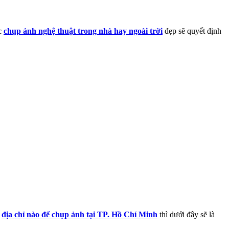
ệc
chụp ảnh nghệ thuật trong nhà hay ngoài trời
đẹp sẽ quyết định
n
địa chỉ nào để chụp ảnh tại TP. Hồ Chí Minh
thì dưới đây sẽ là