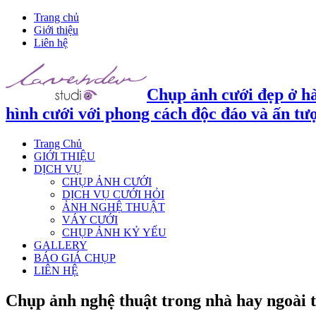
Trang chủ
Giới thiệu
Liên hệ
Chụp ảnh cưới đẹp ở hà
hình cưới với phong cách độc đáo và ấn tư
Trang Chủ
GIỚI THIỆU
DỊCH VỤ
CHỤP ẢNH CƯỚI
DỊCH VỤ CƯỚI HỎI
ẢNH NGHỆ THUẬT
VÁY CƯỚI
CHỤP ẢNH KỶ YẾU
GALLERY
BÁO GIÁ CHỤP
LIÊN HỆ
Chụp ảnh nghệ thuật trong nhà hay ngoài 