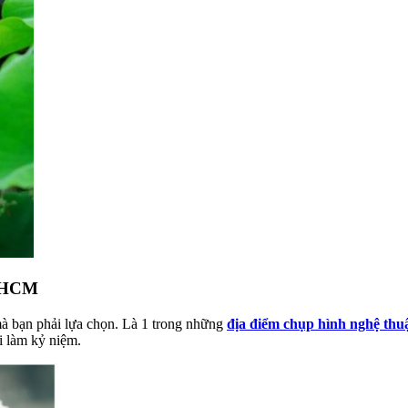
P.HCM
 mà bạn phải lựa chọn. Là 1 trong những
địa điểm chụp hình nghệ thu
i làm kỷ niệm.