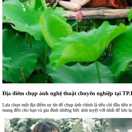
Địa điểm chụp ảnh nghệ thuật chuyên nghiệp tại T
Lựa chọn một địa điểm uy tín để chụp ảnh chính là tiêu chí đầu tiên
mang đến cho bạn và gia đình những bức ảnh tuyệt vời nhất để lưu lạ