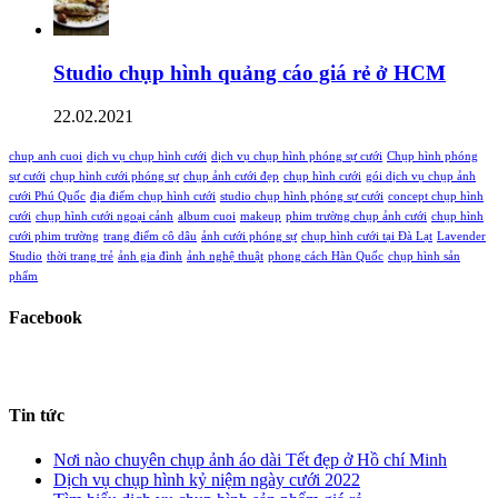
Studio chụp hình quảng cáo giá rẻ ở HCM
22.02.2021
chup anh cuoi
dịch vụ chụp hình cưới
dịch vụ chụp hình phóng sự cưới
Chụp hình phóng
sự cưới
chụp hình cưới phóng sự
chụp ảnh cưới đẹp
chụp hình cưới
gói dịch vụ chụp ảnh
cưới Phú Quốc
địa điểm chụp hình cưới
studio chụp hình phóng sự cưới
concept chụp hình
cưới
chụp hình cưới ngoại cảnh
album cuoi
makeup
phim trường chụp ảnh cưới
chụp hình
cưới phim trường
trang điểm cô dâu
ảnh cưới phóng sự
chụp hình cưới tại Đà Lạt
Lavender
Studio
thời trang trẻ
ảnh gia đình
ảnh nghệ thuật
phong cách Hàn Quốc
chụp hình sản
phẩm
Facebook
Tin tức
Nơi nào chuyên chụp ảnh áo dài Tết đẹp ở Hồ chí Minh
Dịch vụ chụp hình kỷ niệm ngày cưới 2022