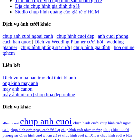
Tìm hiểu dịch vụ chụp hình sản phẩm giá rẻ
Địa chỉ chụp hình gia đình dịp lễ
Studio chụp hình quảng cáo giá rẻ ở HCM
Dịch vụ ảnh cưới khác
chup anh cuoi ngoai canh
|
chup hinh cuoi dep
|
anh cuoi phong
cach han quoc
|
Dịch vụ Wedding Planner cưới hỏi
|
wedding
planner
|
chụp hình phóng sự cưới
|
chụp hình gia đình
|
hoa online
tphcm
Liên kết
Dich vu mua ban trao doi thiet bi anh
ong kinh may anh
may anh canon
máy ảnh nikon |
shop hoa đẹp online
Dịch vụ khác
chup anh cuoi
chụp hình cưới
chụp hình cưới ngoại
album cuoi
chụp hình cưới
cảnh
chụp hình cưới ngoại cảnh Đà Lạt
chụp hình cưới phim trường
phóng sự
Chụp hình cưới tphcm giá rẻ
chụp hình cưới tại Đà Lạt
chụp hình cưới ở biển