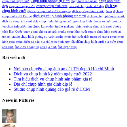
Chụp hình phóng sự cưới
chụp ảnh cưới
chụp hình ngày cưới
chụp hình sản phẩm
đẹp
dịch vụ
concept chụp hình cưới
chụp ảnh ngày cưới
concept chụp ảnh cưới đẹp
chụp hình cưới
dịch vụ chụp hình cưới phóng sự
dịch vụ chụp hình cưới tphcm
dịch vụ
dịch vụ chụp hình phóng sự cưới
chụp hình cưới Đà Lạt
dịch vụ chụp phóng sự cưới.
gói dịch
dịch vụ chụp ảnh cưới
ekip chụp hình phóng sự cưới
gói chụp hình phóng sự cưới
vụ chụp ảnh cưới Phú Quốc
Lavender Studio
makeup
phim trường chụp ảnh cưới
phong
cách Hàn Quốc
quay phim phóng sự cưới
studio chụp hình cưới
studio chụp hình cưới tại
studio chụp hình phóng sự cưới
tphcm
studio chụp ảnh cưới
thời trang trẻ
trang phục chụp
địa điểm chụp hình cưới
hình cưới
trang điểm cô dâu
địa chỉ chụp hình cưới
địa điểm chụp
ảnh cưới
ảnh cưới phóng sự
ảnh gia đình
ảnh nghệ thuật
Bài viết mới
Nơi nào chuyên chụp ảnh áo dài Tết đẹp ở Hồ chí Minh
Dịch vụ chụp hình kỷ niệm ngày cưới 2022
Tìm hiểu dịch vụ chụp hình sản phẩm giá rẻ
Địa chỉ chụp hình gia đình dịp lễ
Studio chụp hình quảng cáo giá rẻ ở HCM
News in Pictures