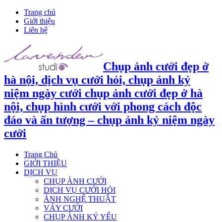
Trang chủ
Giới thiệu
Liên hệ
Chụp ảnh cưới đẹp ở
hà nội, dịch vụ cưới hỏi, chụp ảnh kỷ
niệm ngày cưới chụp ảnh cưới đẹp ở hà
nội, chụp hình cưới với phong cách độc
đáo và ấn tượng – chụp ảnh kỷ niệm ngày
cưới
Trang Chủ
GIỚI THIỆU
DỊCH VỤ
CHỤP ẢNH CƯỚI
DỊCH VỤ CƯỚI HỎI
ẢNH NGHỆ THUẬT
VÁY CƯỚI
CHỤP ẢNH KỶ YẾU