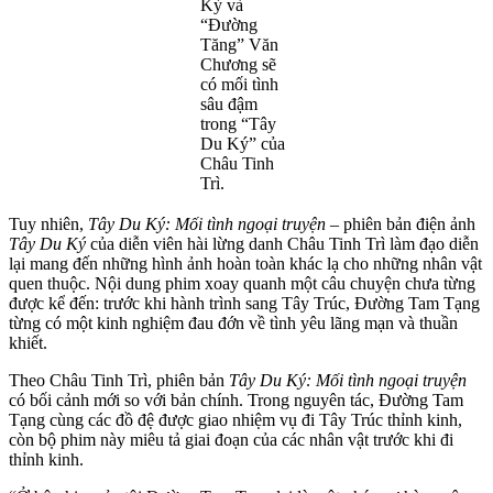
Kỳ và
“Đường
Tăng” Văn
Chương sẽ
có mối tình
sâu đậm
trong “Tây
Du Ký” của
Châu Tinh
Trì.
Tuy nhiên,
Tây Du Ký: Mối tình ngoại truyện
– phiên bản điện ảnh
Tây Du Ký
của diễn viên hài lừng danh Châu Tinh Trì làm đạo diễn
lại mang đến những hình ảnh hoàn toàn khác lạ cho những nhân vật
quen thuộc. Nội dung phim xoay quanh một câu chuyện chưa từng
được kể đến: trước khi hành trình sang Tây Trúc, Đường Tam Tạng
từng có một kinh nghiệm đau đớn về tình yêu lãng mạn và thuần
khiết.
Theo Châu Tinh Trì, phiên bản
Tây Du Ký: Mối tình ngoại truyện
có bối cảnh mới so với bản chính. Trong nguyên tác, Đường Tam
Tạng cùng các đồ đệ được giao nhiệm vụ đi Tây Trúc thỉnh kinh,
còn bộ phim này miêu tả giai đoạn của các nhân vật trước khi đi
thỉnh kinh.