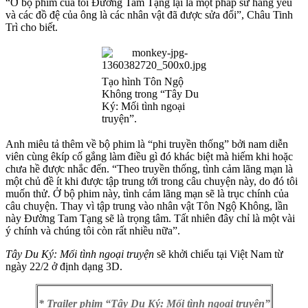
“Ở bộ phim của tôi Đường Tam Tạng lại là một pháp sư hàng yêu
và các đồ đệ của ông là các nhân vật đã được sửa đổi”, Châu Tinh
Trì cho biết.
Tạo hình Tôn Ngộ
Không trong “Tây Du
Ký: Mối tình ngoại
truyện”.
Anh miêu tả thêm về bộ phim là “phi truyền thống” bởi nam diễn
viên cùng êkíp cố gắng làm điều gì đó khác biệt mà hiếm khi hoặc
chưa hề được nhắc đến. “Theo truyền thống, tình cảm lãng mạn là
một chủ đề ít khi được tập trung tới trong câu chuyện này, do đó tôi
muốn thử. Ở bộ phim này, tình cảm lãng mạn sẽ là trục chính của
câu chuyện. Thay vì tập trung vào nhân vật Tôn Ngộ Không, lần
này Đường Tam Tạng sẽ là trọng tâm. Tất nhiên đây chỉ là một vài
ý chính và chúng tôi còn rất nhiều nữa”.
Tây Du Ký: Mối tình ngoại truyện
sẽ khởi chiếu tại Việt Nam từ
ngày 22/2 ở định dạng 3D.
* Trailer phim “Tây Du Ký: Mối tình ngoại truyện”