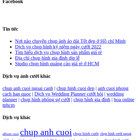
Facebook
Tin tức
Nơi nào chuyên chụp ảnh áo dài Tết đẹp ở Hồ chí Minh
Dịch vụ chụp hình kỷ niệm ngày cưới 2022
Tìm hiểu dịch vụ chụp hình sản phẩm giá rẻ
Địa chỉ chụp hình gia đình dịp lễ
Studio chụp hình quảng cáo giá rẻ ở HCM
Dịch vụ ảnh cưới khác
chup anh cuoi ngoai canh
|
chup hinh cuoi dep
|
anh cuoi phong
cach han quoc
|
Dịch vụ Wedding Planner cưới hỏi
|
wedding
planner
|
chụp hình phóng sự cưới
|
chụp hình gia đình
|
hoa online
tphcm
Dịch vụ khác
chup anh cuoi
chụp hình cưới
chụp hình cưới ngoại
album cuoi