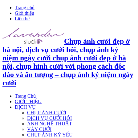
Trang chủ
Giới thiệu
Liên hệ
Chụp ảnh cưới đẹp ở
hà nội, dịch vụ cưới hỏi, chụp ảnh kỷ
niệm ngày cưới chụp ảnh cưới đẹp ở hà
nội, chụp hình cưới với phong cách độc
đáo và ấn tượng – chụp ảnh kỷ niệm ngày
cưới
Trang Chủ
GIỚI THIỆU
DỊCH VỤ
CHỤP ẢNH CƯỚI
DỊCH VỤ CƯỚI HỎI
ẢNH NGHỆ THUẬT
VÁY CƯỚI
CHỤP ẢNH KỶ YẾU