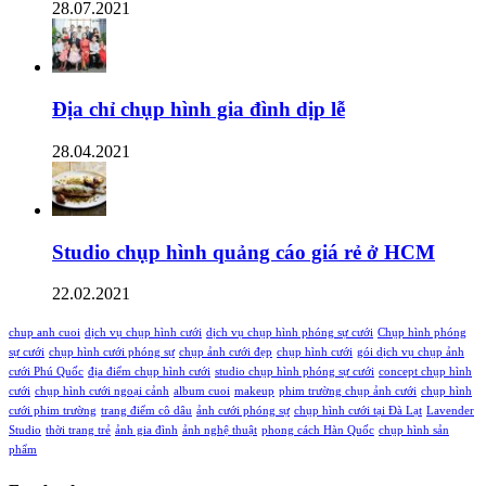
28.07.2021
Địa chỉ chụp hình gia đình dịp lễ
28.04.2021
Studio chụp hình quảng cáo giá rẻ ở HCM
22.02.2021
chup anh cuoi
dịch vụ chụp hình cưới
dịch vụ chụp hình phóng sự cưới
Chụp hình phóng
sự cưới
chụp hình cưới phóng sự
chụp ảnh cưới đẹp
chụp hình cưới
gói dịch vụ chụp ảnh
cưới Phú Quốc
địa điểm chụp hình cưới
studio chụp hình phóng sự cưới
concept chụp hình
cưới
chụp hình cưới ngoại cảnh
album cuoi
makeup
phim trường chụp ảnh cưới
chụp hình
cưới phim trường
trang điểm cô dâu
ảnh cưới phóng sự
chụp hình cưới tại Đà Lạt
Lavender
Studio
thời trang trẻ
ảnh gia đình
ảnh nghệ thuật
phong cách Hàn Quốc
chụp hình sản
phẩm