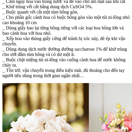
_ Cắm ngay hoa vào trong nước và để vào chỗ ẩm mát sau khi cắt
_ Khử trùng vết cắt bằng dung dịch CuSO4 5%.
_ Buộc quanh vết cắt một túm bông gòn.
_ Cho phần gốc cành hoa có buộc bông gòn vào một túi ni-lông nhỏ
cao khoảng 10 cm
_ Dùng giấy bao lại từng bông riêng với các loại hoa bông lớn và
bao cành hoa với hoa nhỏ.
_ Xếp hoa vào thùng giấy cứng để tránh bị xóc nảy, đè ép khi vận
chuyển.
_ Dùng dung dịch nước đường đường saccharose 1% để khử trùng
cho ướt đẫm túm bông và có dư một ít.
_ Buộc chặt miệng túi ni-lông vào cuống cành hoa để nước không
chảy ra.
_ Tồn trữ, vận chuyển trong điều kiện mát, đủ thoáng cho đến tay
người tiêu dùng trong thời gian ngắn nhất…