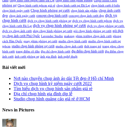
chụp hình cưới
cảnh
chụp hình cưới ngoại cảnh Đà Lạt
chụp hình cưới phim trường
phóng sự
Chụp hình cưới tphcm giá rẻ
chụp hình cưới tại Đà Lạt
chụp hình cưới ở biển
Chụp hình phóng sự cưới
chụp ảnh cưới
chụp hình ngày cưới
chụp hình sản phẩm
đẹp
dịch vụ
concept chụp hình cưới
chụp ảnh ngày cưới
concept chụp ảnh cưới đẹp
chụp hình cưới
dịch vụ chụp hình cưới phóng sự
dịch vụ chụp hình cưới tphcm
dịch vụ
dịch vụ chụp hình phóng sự cưới
chụp hình cưới Đà Lạt
dịch vụ chụp phóng sự cưới.
gói dịch
dịch vụ chụp ảnh cưới
ekip chụp hình phóng sự cưới
gói chụp hình phóng sự cưới
vụ chụp ảnh cưới Phú Quốc
Lavender Studio
makeup
phim trường chụp ảnh cưới
phong
cách Hàn Quốc
quay phim phóng sự cưới
studio chụp hình cưới
studio chụp hình cưới tại
studio chụp hình phóng sự cưới
tphcm
studio chụp ảnh cưới
thời trang trẻ
trang phục chụp
địa điểm chụp hình cưới
hình cưới
trang điểm cô dâu
địa chỉ chụp hình cưới
địa điểm chụp
ảnh cưới
ảnh cưới phóng sự
ảnh gia đình
ảnh nghệ thuật
Bài viết mới
Nơi nào chuyên chụp ảnh áo dài Tết đẹp ở Hồ chí Minh
Dịch vụ chụp hình kỷ niệm ngày cưới 2022
Tìm hiểu dịch vụ chụp hình sản phẩm giá rẻ
Địa chỉ chụp hình gia đình dịp lễ
Studio chụp hình quảng cáo giá rẻ ở HCM
News in Pictures