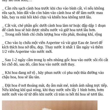
_ Cần rửa sạch cành hoa trước khi cho vào bình cất, vì nếu không
rửa sạch, bùn đất vẫn còn bám vào cành hoa sẽ dễ làm nước mau
bẩn, bay ra mùi hôi khó chịu và khiến hoa không tươi lâu.
_ Cắt vát, chẻ phần gốc dưới cành hoa làm tư hoặc đập dập 1 đoạn
để cành hoa sẽ hút được nhiều nước và giữ hoa tươi lâu hơn.
_ Trong mỗi bình chỉ chứa lượng hoa vừa phải, thoáng khí, rộng
_ Cho vào lọ chứa một viên Asperine và vài giọt Eau de Javel để
kích thích hoa nở đều, đẹp. Thay nước ít nhất 1 lần ngày và thêm
1/2 viên Asperine vào nước mới.
_ Sau 1-2 ngày cắm trong lọ nên nhúng gốc hoa vào nước sôi rồi cắt
bỏ chỗ đó, sau đó, cắm hoa vào nước mới thay.
_ Khi hoa đang nở rộ , hãy phun nước có pha một thìa đường vào
chậu hoa, hoa sẽ lâu tàn.
_ Đặt hoa ở nơi thoáng mát, đọ ẩm mát mẻ, tránh ánh nắng trực tiếp.
Nếu không khí quá nóng, khi thay nước nên lấy 1 bình bơm, bơm
nước mới vào từ từ đến khi nước cũ tràn ra hết thì hoa sẽ tươi lâu.