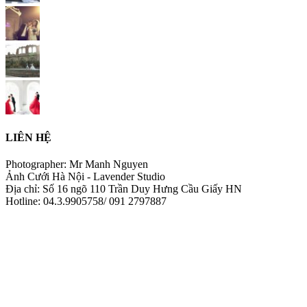
LIÊN HỆ
Photographer: Mr Manh Nguyen
Ảnh Cưới Hà Nội - Lavender Studio
Địa chỉ: Số 16 ngõ 110 Trần Duy Hưng Cầu Giấy HN
Hotline: 04.3.9905758/ 091 2797887