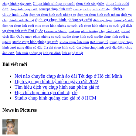
Chụp hình phóng sự cưới
chụp ảnh cưới
chụp hình ngày cưới
chụp hình sản phẩm
đẹp
dịch vụ
concept chụp hình cưới
chụp ảnh ngày cưới
concept chụp ảnh cưới đẹp
chụp hình cưới
dịch vụ chụp hình cưới phóng sự
dịch vụ chụp hình cưới tphcm
dịch vụ
dịch vụ chụp hình phóng sự cưới
chụp hình cưới Đà Lạt
dịch vụ chụp phóng sự cưới.
gói dịch
dịch vụ chụp ảnh cưới
ekip chụp hình phóng sự cưới
gói chụp hình phóng sự cưới
vụ chụp ảnh cưới Phú Quốc
Lavender Studio
makeup
phim trường chụp ảnh cưới
phong
cách Hàn Quốc
quay phim phóng sự cưới
studio chụp hình cưới
studio chụp hình cưới tại
studio chụp hình phóng sự cưới
tphcm
studio chụp ảnh cưới
thời trang trẻ
trang phục chụp
địa điểm chụp hình cưới
hình cưới
trang điểm cô dâu
địa chỉ chụp hình cưới
địa điểm chụp
ảnh cưới
ảnh cưới phóng sự
ảnh gia đình
ảnh nghệ thuật
Bài viết mới
Nơi nào chuyên chụp ảnh áo dài Tết đẹp ở Hồ chí Minh
Dịch vụ chụp hình kỷ niệm ngày cưới 2022
Tìm hiểu dịch vụ chụp hình sản phẩm giá rẻ
Địa chỉ chụp hình gia đình dịp lễ
Studio chụp hình quảng cáo giá rẻ ở HCM
News in Pictures