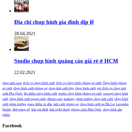
Địa chỉ chụp hình gia đình dịp lễ
28.04.2021
Studio chụp hình quảng cáo giá rẻ ở HCM
22.02.2021
chup anh cuoi
dịch vụ chụp hình cưới
dịch vụ chụp hình phóng sự cưới
Chụp hình phóng
sự cưới
chụp hình cưới phóng sự
chụp ảnh cưới đẹp
chụp hình cưới
gói dịch vụ chụp ảnh
cưới Phú Quốc
địa điểm chụp hình cưới
studio chụp hình phóng sự cưới
concept chụp hình
cưới
chụp hình cưới ngoại cảnh
album cuoi
makeup
phim trường chụp ảnh cưới
chụp hình
cưới phim trường
trang điểm cô dâu
ảnh cưới phóng sự
chụp hình cưới tại Đà Lạt
Lavender
Studio
thời trang trẻ
ảnh gia đình
ảnh nghệ thuật
phong cách Hàn Quốc
chụp hình sản
phẩm
Facebook