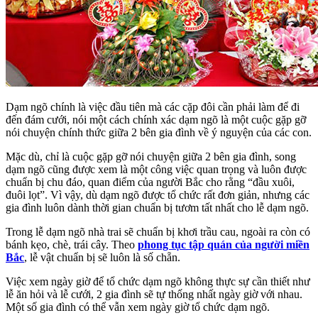
Dạm ngõ chính là việc đầu tiên mà các cặp đôi cần phải làm để đi
đến đám cưới, nói một cách chính xác dạm ngõ là một cuộc gặp gỡ
nói chuyện chính thức giữa 2 bên gia đình về ý nguyện của các con.
Mặc dù, chỉ là cuộc gặp gỡ nói chuyện giữa 2 bên gia đình, song
dạm ngõ cũng được xem là một công việc quan trọng và luôn được
chuẩn bị chu đáo, quan điểm của người Bắc cho rằng “đầu xuôi,
đuôi lọt”. Vì vậy, dù dạm ngõ được tổ chức rất đơn giản, nhưng các
gia đình luôn dành thời gian chuẩn bị tươm tất nhất cho lễ dạm ngõ.
Trong lễ dạm ngõ nhà trai sẽ chuẩn bị khơi trầu cau, ngoài ra còn có
bánh kẹo, chè, trái cây. Theo
phong tục tập quán của người miền
Bắc
, lễ vật chuẩn bị sẽ luôn là số chẵn.
Việc xem ngày giờ để tổ chức dạm ngõ không thực sự cần thiết như
lễ ăn hỏi và lễ cưới, 2 gia đình sẽ tự thống nhất ngày giờ với nhau.
Một số gia đình có thể vẫn xem ngày giờ tổ chức dạm ngõ.