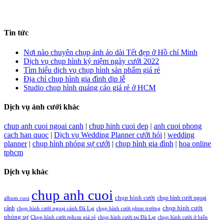
Tin tức
Nơi nào chuyên chụp ảnh áo dài Tết đẹp ở Hồ chí Minh
Dịch vụ chụp hình kỷ niệm ngày cưới 2022
Tìm hiểu dịch vụ chụp hình sản phẩm giá rẻ
Địa chỉ chụp hình gia đình dịp lễ
Studio chụp hình quảng cáo giá rẻ ở HCM
Dịch vụ ảnh cưới khác
chup anh cuoi ngoai canh
|
chup hinh cuoi dep
|
anh cuoi phong
cach han quoc
|
Dịch vụ Wedding Planner cưới hỏi
|
wedding
planner
|
chụp hình phóng sự cưới
|
chụp hình gia đình
|
hoa online
tphcm
Dịch vụ khác
chup anh cuoi
chụp hình cưới
chụp hình cưới ngoại
album cuoi
chụp hình cưới
cảnh
chụp hình cưới ngoại cảnh Đà Lạt
chụp hình cưới phim trường
phóng sự
Chụp hình cưới tphcm giá rẻ
chụp hình cưới tại Đà Lạt
chụp hình cưới ở biển