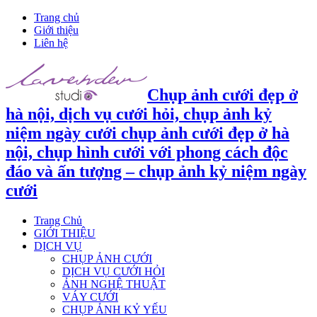
Trang chủ
Giới thiệu
Liên hệ
Chụp ảnh cưới đẹp ở
hà nội, dịch vụ cưới hỏi, chụp ảnh kỷ
niệm ngày cưới chụp ảnh cưới đẹp ở hà
nội, chụp hình cưới với phong cách độc
đáo và ấn tượng – chụp ảnh kỷ niệm ngày
cưới
Trang Chủ
GIỚI THIỆU
DỊCH VỤ
CHỤP ẢNH CƯỚI
DỊCH VỤ CƯỚI HỎI
ẢNH NGHỆ THUẬT
VÁY CƯỚI
CHỤP ẢNH KỶ YẾU