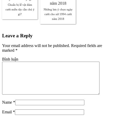
Chuẩn bị lễ vật đám
cưới miền tây cần chú ý
Những lưu ý chọn ngày
gì?
cưới cho nữ 1994 cưới
năm 2018
Leave a Reply
Your email address will not be published. Required fields are
marked
*
Bình luận
Name
*
Email
*