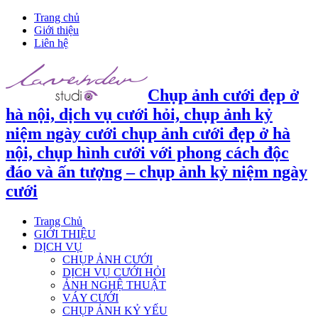
Trang chủ
Giới thiệu
Liên hệ
Chụp ảnh cưới đẹp ở
hà nội, dịch vụ cưới hỏi, chụp ảnh kỷ
niệm ngày cưới chụp ảnh cưới đẹp ở hà
nội, chụp hình cưới với phong cách độc
đáo và ấn tượng – chụp ảnh kỷ niệm ngày
cưới
Trang Chủ
GIỚI THIỆU
DỊCH VỤ
CHỤP ẢNH CƯỚI
DỊCH VỤ CƯỚI HỎI
ẢNH NGHỆ THUẬT
VÁY CƯỚI
CHỤP ẢNH KỶ YẾU