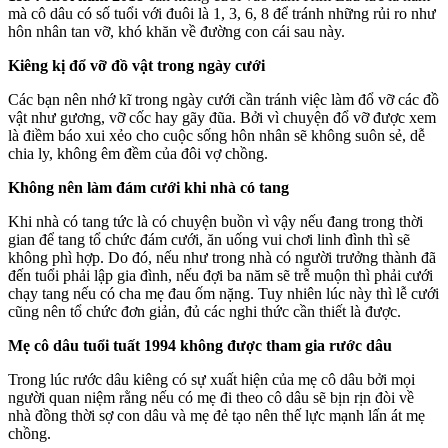
mà cô dâu có số tuổi với đuôi là 1, 3, 6, 8 để tránh những rủi ro như
hôn nhân tan vỡ, khó khăn về đường con cái sau này.
Kiêng kị đổ vỡ đồ vật trong ngày cưới
Các bạn nên nhớ kĩ trong ngày cưới cần tránh việc làm đổ vỡ các đồ
vật như gương, vỡ cốc hay gãy đũa. Bởi vì chuyện đổ vỡ được xem
là điềm báo xui xẻo cho cuộc sống hôn nhân sẽ không suôn sẻ, dễ
chia ly, không êm đềm của đôi vợ chồng.
Không nên làm đám cưới khi nhà có tang
Khi nhà có tang tức là có chuyện buồn vì vậy nếu đang trong thời
gian để tang tổ chức đám cưới, ăn uống vui chơi linh đình thì sẽ
không phì hợp. Do đó, nếu như trong nhà có người trưởng thành đã
đến tuổi phải lập gia đình, nếu đợi ba năm sẽ trễ muộn thì phải cưới
chạy tang nếu có cha mẹ đau ốm nặng. Tuy nhiên lúc này thì lễ cưới
cũng nên tổ chức đơn giản, đủ các nghi thức cần thiết là được.
Mẹ cô dâu tuổi tuất 1994 không được tham gia rước dâu
Trong lúc rước dâu kiêng có sự xuất hiện của mẹ cô dâu bởi mọi
người quan niệm rằng nếu có mẹ đi theo cô dâu sẽ bịn rịn đòi về
nhà đồng thời sợ con dâu và mẹ đẻ tạo nên thế lực mạnh lấn át mẹ
chồng.