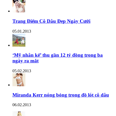
Trang Điểm Cô Dâu Đẹp Ngày Cưới
05.01.2013
‘Mỹ nhân kế’ thu gần 12 tỷ đồng trong ba
ngày ra mắt
05.02.2013
Miranda Kerr nóng bỏng trong đồ lót cô dâu
06.02.2013