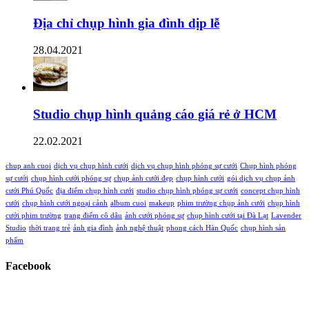
Địa chỉ chụp hình gia đình dịp lễ
28.04.2021
Studio chụp hình quảng cáo giá rẻ ở HCM
22.02.2021
chup anh cuoi
dịch vụ chụp hình cưới
dịch vụ chụp hình phóng sự cưới
Chụp hình phóng
sự cưới
chụp hình cưới phóng sự
chụp ảnh cưới đẹp
chụp hình cưới
gói dịch vụ chụp ảnh
cưới Phú Quốc
địa điểm chụp hình cưới
studio chụp hình phóng sự cưới
concept chụp hình
cưới
chụp hình cưới ngoại cảnh
album cuoi
makeup
phim trường chụp ảnh cưới
chụp hình
cưới phim trường
trang điểm cô dâu
ảnh cưới phóng sự
chụp hình cưới tại Đà Lạt
Lavender
Studio
thời trang trẻ
ảnh gia đình
ảnh nghệ thuật
phong cách Hàn Quốc
chụp hình sản
phẩm
Facebook