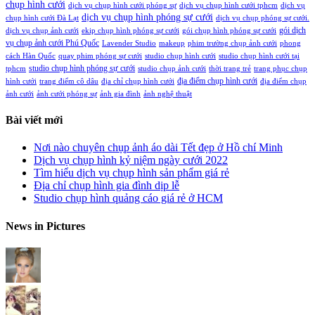
chụp hình cưới
dịch vụ chụp hình cưới phóng sự
dịch vụ chụp hình cưới tphcm
dịch vụ
dịch vụ chụp hình phóng sự cưới
chụp hình cưới Đà Lạt
dịch vụ chụp phóng sự cưới.
gói dịch
dịch vụ chụp ảnh cưới
ekip chụp hình phóng sự cưới
gói chụp hình phóng sự cưới
vụ chụp ảnh cưới Phú Quốc
Lavender Studio
makeup
phim trường chụp ảnh cưới
phong
cách Hàn Quốc
quay phim phóng sự cưới
studio chụp hình cưới
studio chụp hình cưới tại
studio chụp hình phóng sự cưới
tphcm
studio chụp ảnh cưới
thời trang trẻ
trang phục chụp
địa điểm chụp hình cưới
hình cưới
trang điểm cô dâu
địa chỉ chụp hình cưới
địa điểm chụp
ảnh cưới
ảnh cưới phóng sự
ảnh gia đình
ảnh nghệ thuật
Bài viết mới
Nơi nào chuyên chụp ảnh áo dài Tết đẹp ở Hồ chí Minh
Dịch vụ chụp hình kỷ niệm ngày cưới 2022
Tìm hiểu dịch vụ chụp hình sản phẩm giá rẻ
Địa chỉ chụp hình gia đình dịp lễ
Studio chụp hình quảng cáo giá rẻ ở HCM
News in Pictures