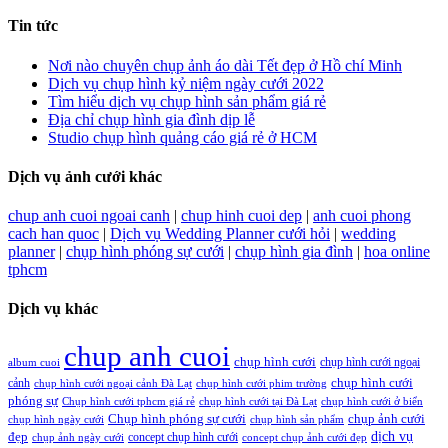
Tin tức
Nơi nào chuyên chụp ảnh áo dài Tết đẹp ở Hồ chí Minh
Dịch vụ chụp hình kỷ niệm ngày cưới 2022
Tìm hiểu dịch vụ chụp hình sản phẩm giá rẻ
Địa chỉ chụp hình gia đình dịp lễ
Studio chụp hình quảng cáo giá rẻ ở HCM
Dịch vụ ảnh cưới khác
chup anh cuoi ngoai canh
|
chup hinh cuoi dep
|
anh cuoi phong
cach han quoc
|
Dịch vụ Wedding Planner cưới hỏi
|
wedding
planner
|
chụp hình phóng sự cưới
|
chụp hình gia đình
|
hoa online
tphcm
Dịch vụ khác
chup anh cuoi
chụp hình cưới
chụp hình cưới ngoại
album cuoi
chụp hình cưới
cảnh
chụp hình cưới ngoại cảnh Đà Lạt
chụp hình cưới phim trường
phóng sự
Chụp hình cưới tphcm giá rẻ
chụp hình cưới tại Đà Lạt
chụp hình cưới ở biển
Chụp hình phóng sự cưới
chụp ảnh cưới
chụp hình ngày cưới
chụp hình sản phẩm
đẹp
dịch vụ
concept chụp hình cưới
chụp ảnh ngày cưới
concept chụp ảnh cưới đẹp