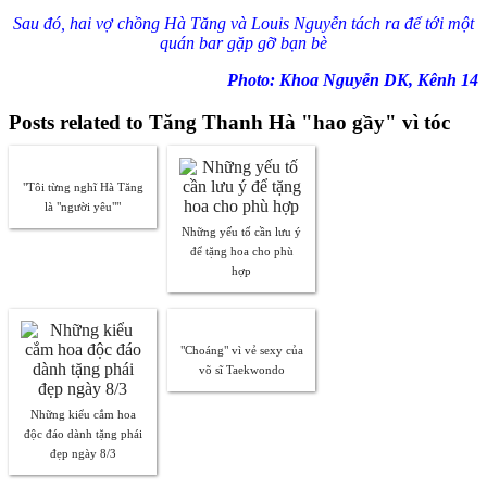
Sau đó, hai vợ chồng Hà Tăng và Louis Nguyễn tách ra để tới một
quán bar gặp gỡ bạn bè
Photo: Khoa Nguyễn DK, Kênh 14
Posts related to Tăng Thanh Hà "hao gầy" vì tóc
"Tôi từng nghĩ Hà Tăng
là "người yêu""
Những yếu tố cần lưu ý
để tặng hoa cho phù
hợp
"Choáng" vì vẻ sexy của
võ sĩ Taekwondo
Những kiểu cắm hoa
độc đáo dành tặng phái
đẹp ngày 8/3