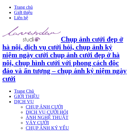
Trang chủ
Giới thiệu
Liên hệ
Chụp ảnh cưới đẹp ở
hà nội, dịch vụ cưới hỏi, chụp ảnh kỷ
niệm ngày cưới chụp ảnh cưới đẹp ở hà
nội, chụp hình cưới với phong cách độc
đáo và ấn tượng – chụp ảnh kỷ niệm ngày
cưới
Trang Chủ
GIỚI THIỆU
DỊCH VỤ
CHỤP ẢNH CƯỚI
DỊCH VỤ CƯỚI HỎI
ẢNH NGHỆ THUẬT
VÁY CƯỚI
CHỤP ẢNH KỶ YẾU