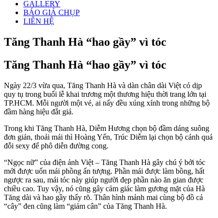
GALLERY
BÁO GIÁ CHỤP
LIÊN HỆ
Tăng Thanh Hà “hao gầy” vì tóc
Tăng Thanh Hà “hao gầy” vì tóc
Ngày 22/3 vừa qua, Tăng Thanh Hà và dàn chân dài Việt có dịp
quy tụ trong buổi lễ khai trương một thương hiệu thời trang lớn tại
TP.HCM. Mỗi người một vẻ, ai nấy đều xúng xính trong những bộ
đầm hàng hiệu đắt giá.
Trong khi Tăng Thanh Hà, Diễm Hương chọn bộ đầm dáng suông
đơn giản, thoải mái thì Hoàng Yến, Trúc Diễm lại chọn bộ cánh quá
đỗi sexy để phô diễn đường cong.
“Ngọc nữ” của điện ảnh Việt – Tăng Thanh Hà gây chú ý bởi tóc
mới được uốn mái phồng ấn tượng. Phần mái được làm bồng, hất
ngược ra sau, mái tóc này giúp người đẹp phần nào ăn gian được
chiều cao. Tuy vậy, nó cũng gây cảm giác làm gương mặt của Hà
Tăng dài và hao gầy thấy rõ. Thân hình mảnh mai cùng bộ đồ cả
“cây” đen cũng làm “giảm cân” của Tăng Thanh Hà.