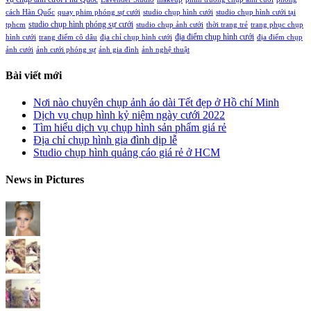
cách Hàn Quốc
quay phim phóng sự cưới
studio chụp hình cưới
studio chụp hình cưới tại
studio chụp hình phóng sự cưới
tphcm
studio chụp ảnh cưới
thời trang trẻ
trang phục chụp
địa điểm chụp hình cưới
hình cưới
trang điểm cô dâu
địa chỉ chụp hình cưới
địa điểm chụp
ảnh cưới
ảnh cưới phóng sự
ảnh gia đình
ảnh nghệ thuật
Bài viết mới
Nơi nào chuyên chụp ảnh áo dài Tết đẹp ở Hồ chí Minh
Dịch vụ chụp hình kỷ niệm ngày cưới 2022
Tìm hiểu dịch vụ chụp hình sản phẩm giá rẻ
Địa chỉ chụp hình gia đình dịp lễ
Studio chụp hình quảng cáo giá rẻ ở HCM
News in Pictures