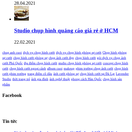
28.04.2021
Studio chụp hình quảng cáo giá rẻ ở HCM
22.02.2021
chup anh cuoi
dịch vụ chụp hình cưới
dịch vụ chụp hình phóng sự cưới
Chụp hình phóng
sự cưới
chụp hình cưới phóng sự
chụp ảnh cưới đẹp
chụp hình cưới
gói dịch vụ chụp ảnh
cưới Phú Quốc
địa điểm chụp hình cưới
studio chụp hình phóng sự cưới
concept chụp hình
cưới
chụp hình cưới ngoại cảnh
album cuoi
makeup
phim trường chụp ảnh cưới
chụp hình
cưới phim trường
trang điểm cô dâu
ảnh cưới phóng sự
chụp hình cưới tại Đà Lạt
Lavender
Studio
thời trang trẻ
ảnh gia đình
ảnh nghệ thuật
phong cách Hàn Quốc
chụp hình sản
phẩm
Facebook
Tin tức