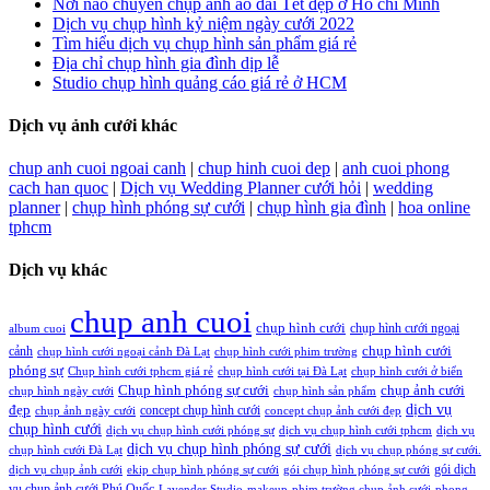
Nơi nào chuyên chụp ảnh áo dài Tết đẹp ở Hồ chí Minh
Dịch vụ chụp hình kỷ niệm ngày cưới 2022
Tìm hiểu dịch vụ chụp hình sản phẩm giá rẻ
Địa chỉ chụp hình gia đình dịp lễ
Studio chụp hình quảng cáo giá rẻ ở HCM
Dịch vụ ảnh cưới khác
chup anh cuoi ngoai canh
|
chup hinh cuoi dep
|
anh cuoi phong
cach han quoc
|
Dịch vụ Wedding Planner cưới hỏi
|
wedding
planner
|
chụp hình phóng sự cưới
|
chụp hình gia đình
|
hoa online
tphcm
Dịch vụ khác
chup anh cuoi
chụp hình cưới
chụp hình cưới ngoại
album cuoi
chụp hình cưới
cảnh
chụp hình cưới ngoại cảnh Đà Lạt
chụp hình cưới phim trường
phóng sự
Chụp hình cưới tphcm giá rẻ
chụp hình cưới tại Đà Lạt
chụp hình cưới ở biển
Chụp hình phóng sự cưới
chụp ảnh cưới
chụp hình ngày cưới
chụp hình sản phẩm
đẹp
dịch vụ
concept chụp hình cưới
chụp ảnh ngày cưới
concept chụp ảnh cưới đẹp
chụp hình cưới
dịch vụ chụp hình cưới phóng sự
dịch vụ chụp hình cưới tphcm
dịch vụ
dịch vụ chụp hình phóng sự cưới
chụp hình cưới Đà Lạt
dịch vụ chụp phóng sự cưới.
gói dịch
dịch vụ chụp ảnh cưới
ekip chụp hình phóng sự cưới
gói chụp hình phóng sự cưới
vụ chụp ảnh cưới Phú Quốc
Lavender Studio
makeup
phim trường chụp ảnh cưới
phong