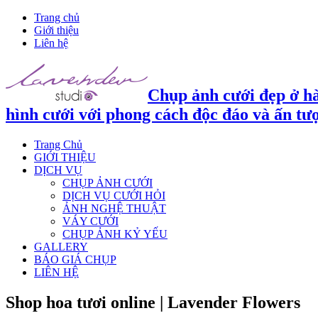
Trang chủ
Giới thiệu
Liên hệ
Chụp ảnh cưới đẹp ở hà
hình cưới với phong cách độc đáo và ấn tư
Trang Chủ
GIỚI THIỆU
DỊCH VỤ
CHỤP ẢNH CƯỚI
DỊCH VỤ CƯỚI HỎI
ẢNH NGHỆ THUẬT
VÁY CƯỚI
CHỤP ẢNH KỶ YẾU
GALLERY
BÁO GIÁ CHỤP
LIÊN HỆ
Shop hoa tươi online | Lavender Flowers