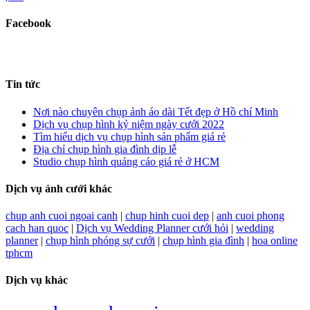
Facebook
Tin tức
Nơi nào chuyên chụp ảnh áo dài Tết đẹp ở Hồ chí Minh
Dịch vụ chụp hình kỷ niệm ngày cưới 2022
Tìm hiểu dịch vụ chụp hình sản phẩm giá rẻ
Địa chỉ chụp hình gia đình dịp lễ
Studio chụp hình quảng cáo giá rẻ ở HCM
Dịch vụ ảnh cưới khác
chup anh cuoi ngoai canh
|
chup hinh cuoi dep
|
anh cuoi phong
cach han quoc
|
Dịch vụ Wedding Planner cưới hỏi
|
wedding
planner
|
chụp hình phóng sự cưới
|
chụp hình gia đình
|
hoa online
tphcm
Dịch vụ khác