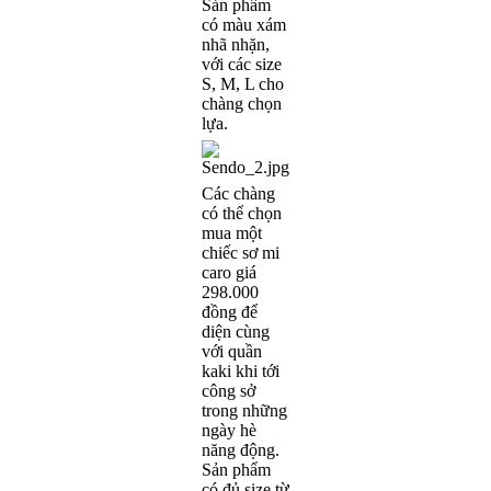
Sản phẩm
có màu xám
nhã nhặn,
với các size
S, M, L cho
chàng chọn
lựa.
Các chàng
có thể chọn
mua một
chiếc sơ mi
caro giá
298.000
đồng để
diện cùng
với quần
kaki khi tới
công sở
trong những
ngày hè
năng động.
Sản phẩm
có đủ size từ