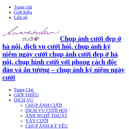
Trang chủ
Giới thiệu
Liên hệ
Chụp ảnh cưới đẹp ở
hà nội, dịch vụ cưới hỏi, chụp ảnh kỷ
niệm ngày cưới chụp ảnh cưới đẹp ở hà
nội, chụp hình cưới với phong cách độc
đáo và ấn tượng – chụp ảnh kỷ niệm ngày
cưới
Trang Chủ
GIỚI THIỆU
DỊCH VỤ
CHỤP ẢNH CƯỚI
DỊCH VỤ CƯỚI HỎI
ẢNH NGHỆ THUẬT
VÁY CƯỚI
CHỤP ẢNH KỶ YẾU