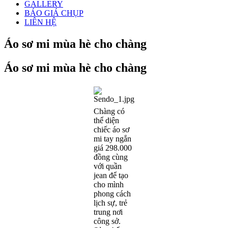
GALLERY
BÁO GIÁ CHỤP
LIÊN HỆ
Áo sơ mi mùa hè cho chàng
Áo sơ mi mùa hè cho chàng
Chàng có
thể diện
chiếc áo sơ
mi tay ngắn
giá 298.000
đồng cùng
với quần
jean để tạo
cho mình
phong cách
lịch sự, trẻ
trung nơi
công sở.