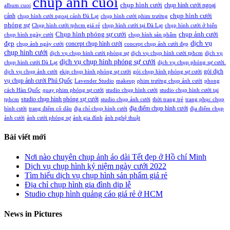
chup anh cuoi
chụp hình cưới
chụp hình cưới ngoại
album cuoi
chụp hình cưới
cảnh
chụp hình cưới ngoại cảnh Đà Lạt
chụp hình cưới phim trường
phóng sự
Chụp hình cưới tphcm giá rẻ
chụp hình cưới tại Đà Lạt
chụp hình cưới ở biển
Chụp hình phóng sự cưới
chụp ảnh cưới
chụp hình ngày cưới
chụp hình sản phẩm
đẹp
dịch vụ
concept chụp hình cưới
chụp ảnh ngày cưới
concept chụp ảnh cưới đẹp
chụp hình cưới
dịch vụ chụp hình cưới phóng sự
dịch vụ chụp hình cưới tphcm
dịch vụ
dịch vụ chụp hình phóng sự cưới
chụp hình cưới Đà Lạt
dịch vụ chụp phóng sự cưới.
gói dịch
dịch vụ chụp ảnh cưới
ekip chụp hình phóng sự cưới
gói chụp hình phóng sự cưới
vụ chụp ảnh cưới Phú Quốc
Lavender Studio
makeup
phim trường chụp ảnh cưới
phong
cách Hàn Quốc
quay phim phóng sự cưới
studio chụp hình cưới
studio chụp hình cưới tại
studio chụp hình phóng sự cưới
tphcm
studio chụp ảnh cưới
thời trang trẻ
trang phục chụp
địa điểm chụp hình cưới
hình cưới
trang điểm cô dâu
địa chỉ chụp hình cưới
địa điểm chụp
ảnh cưới
ảnh cưới phóng sự
ảnh gia đình
ảnh nghệ thuật
Bài viết mới
Nơi nào chuyên chụp ảnh áo dài Tết đẹp ở Hồ chí Minh
Dịch vụ chụp hình kỷ niệm ngày cưới 2022
Tìm hiểu dịch vụ chụp hình sản phẩm giá rẻ
Địa chỉ chụp hình gia đình dịp lễ
Studio chụp hình quảng cáo giá rẻ ở HCM
News in Pictures