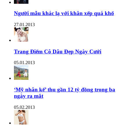
Người mẫu khác lạ với khăn xếp quá khổ
27.01.2013
Trang Điểm Cô Dâu Đẹp Ngày Cưới
05.01.2013
‘Mỹ nhân kế’ thu gần 12 tỷ đồng trong ba
ngày ra mắt
05.02.2013