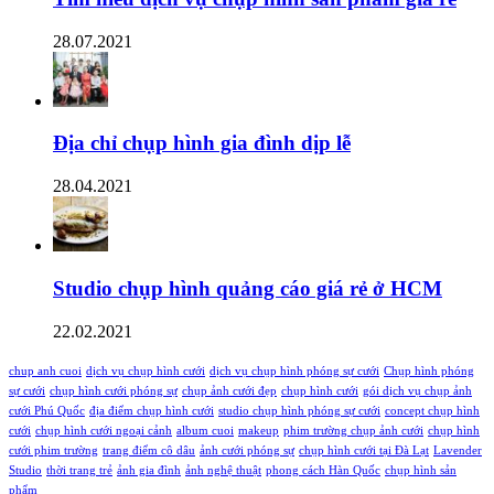
28.07.2021
Địa chỉ chụp hình gia đình dịp lễ
28.04.2021
Studio chụp hình quảng cáo giá rẻ ở HCM
22.02.2021
chup anh cuoi
dịch vụ chụp hình cưới
dịch vụ chụp hình phóng sự cưới
Chụp hình phóng
sự cưới
chụp hình cưới phóng sự
chụp ảnh cưới đẹp
chụp hình cưới
gói dịch vụ chụp ảnh
cưới Phú Quốc
địa điểm chụp hình cưới
studio chụp hình phóng sự cưới
concept chụp hình
cưới
chụp hình cưới ngoại cảnh
album cuoi
makeup
phim trường chụp ảnh cưới
chụp hình
cưới phim trường
trang điểm cô dâu
ảnh cưới phóng sự
chụp hình cưới tại Đà Lạt
Lavender
Studio
thời trang trẻ
ảnh gia đình
ảnh nghệ thuật
phong cách Hàn Quốc
chụp hình sản
phẩm