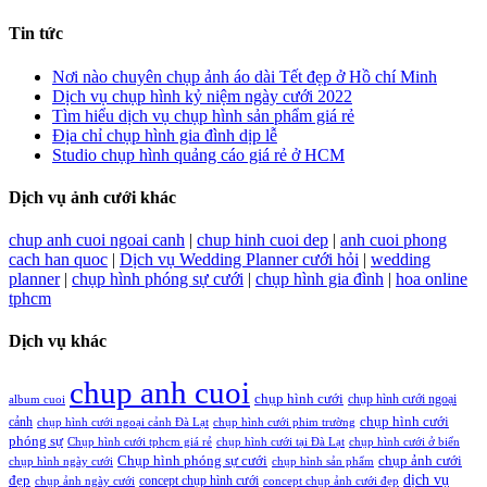
Tin tức
Nơi nào chuyên chụp ảnh áo dài Tết đẹp ở Hồ chí Minh
Dịch vụ chụp hình kỷ niệm ngày cưới 2022
Tìm hiểu dịch vụ chụp hình sản phẩm giá rẻ
Địa chỉ chụp hình gia đình dịp lễ
Studio chụp hình quảng cáo giá rẻ ở HCM
Dịch vụ ảnh cưới khác
chup anh cuoi ngoai canh
|
chup hinh cuoi dep
|
anh cuoi phong
cach han quoc
|
Dịch vụ Wedding Planner cưới hỏi
|
wedding
planner
|
chụp hình phóng sự cưới
|
chụp hình gia đình
|
hoa online
tphcm
Dịch vụ khác
chup anh cuoi
chụp hình cưới
chụp hình cưới ngoại
album cuoi
chụp hình cưới
cảnh
chụp hình cưới ngoại cảnh Đà Lạt
chụp hình cưới phim trường
phóng sự
Chụp hình cưới tphcm giá rẻ
chụp hình cưới tại Đà Lạt
chụp hình cưới ở biển
Chụp hình phóng sự cưới
chụp ảnh cưới
chụp hình ngày cưới
chụp hình sản phẩm
đẹp
dịch vụ
concept chụp hình cưới
chụp ảnh ngày cưới
concept chụp ảnh cưới đẹp