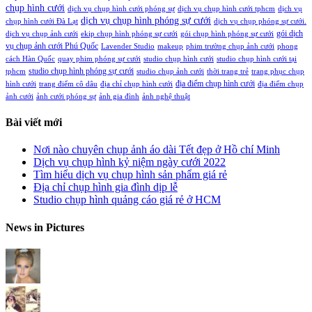
chụp hình cưới
dịch vụ chụp hình cưới phóng sự
dịch vụ chụp hình cưới tphcm
dịch vụ
dịch vụ chụp hình phóng sự cưới
chụp hình cưới Đà Lạt
dịch vụ chụp phóng sự cưới.
gói dịch
dịch vụ chụp ảnh cưới
ekip chụp hình phóng sự cưới
gói chụp hình phóng sự cưới
vụ chụp ảnh cưới Phú Quốc
Lavender Studio
makeup
phim trường chụp ảnh cưới
phong
cách Hàn Quốc
quay phim phóng sự cưới
studio chụp hình cưới
studio chụp hình cưới tại
studio chụp hình phóng sự cưới
tphcm
studio chụp ảnh cưới
thời trang trẻ
trang phục chụp
địa điểm chụp hình cưới
hình cưới
trang điểm cô dâu
địa chỉ chụp hình cưới
địa điểm chụp
ảnh cưới
ảnh cưới phóng sự
ảnh gia đình
ảnh nghệ thuật
Bài viết mới
Nơi nào chuyên chụp ảnh áo dài Tết đẹp ở Hồ chí Minh
Dịch vụ chụp hình kỷ niệm ngày cưới 2022
Tìm hiểu dịch vụ chụp hình sản phẩm giá rẻ
Địa chỉ chụp hình gia đình dịp lễ
Studio chụp hình quảng cáo giá rẻ ở HCM
News in Pictures