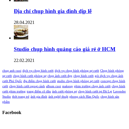
Địa chỉ chụp hình gia đình dịp lễ
28.04.2021
Studio chụp hình quảng cáo giá rẻ ở HCM
22.02.2021
chup anh cuoi
dịch vụ chụp hình cưới
dịch vụ chụp hình phóng sự cưới
Chụp hình phóng
sự cưới
chụp hình cưới phóng sự
chụp ảnh cưới đẹp
chụp hình cưới
gói dịch vụ chụp ảnh
cưới Phú Quốc
địa điểm chụp hình cưới
studio chụp hình phóng sự cưới
concept chụp hình
cưới
chụp hình cưới ngoại cảnh
album cuoi
makeup
phim trường chụp ảnh cưới
chụp hình
cưới phim trường
trang điểm cô dâu
ảnh cưới phóng sự
chụp hình cưới tại Đà Lạt
Lavender
Studio
thời trang trẻ
ảnh gia đình
ảnh nghệ thuật
phong cách Hàn Quốc
chụp hình sản
phẩm
Facebook