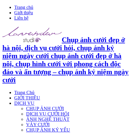
Trang chủ
Giới thiệu
Liên hệ
Chụp ảnh cưới đẹp ở
hà nội, dịch vụ cưới hỏi, chụp ảnh kỷ
niệm ngày cưới chụp ảnh cưới đẹp ở hà
nội, chụp hình cưới với phong cách độc
đáo và ấn tượng – chụp ảnh kỷ niệm ngày
cưới
Trang Chủ
GIỚI THIỆU
DỊCH VỤ
CHỤP ẢNH CƯỚI
DỊCH VỤ CƯỚI HỎI
ẢNH NGHỆ THUẬT
VÁY CƯỚI
CHỤP ẢNH KỶ YẾU