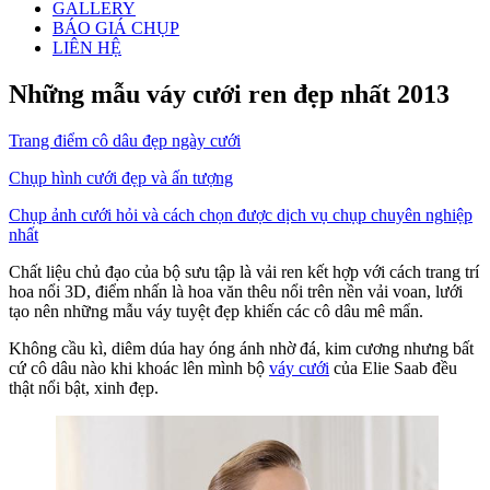
GALLERY
BÁO GIÁ CHỤP
LIÊN HỆ
Những mẫu váy cưới ren đẹp nhất 2013
Trang điểm cô dâu đẹp ngày cưới
Chụp hình cưới đẹp và ấn tượng
Chụp ảnh cưới hỏi và cách chọn được dịch vụ chụp chuyên nghiệp
nhất
Chất liệu chủ đạo của bộ sưu tập là vải ren kết hợp với cách trang trí
hoa nổi 3D, điểm nhấn là hoa văn thêu nổi trên nền vải voan, lưới
tạo nên những mẫu váy tuyệt đẹp khiến các cô dâu mê mẩn.
Không cầu kì, diêm dúa hay óng ánh nhờ đá, kim cương nhưng bất
cứ cô dâu nào khi khoác lên mình bộ
váy cưới
của Elie Saab đều
thật nổi bật, xinh đẹp.