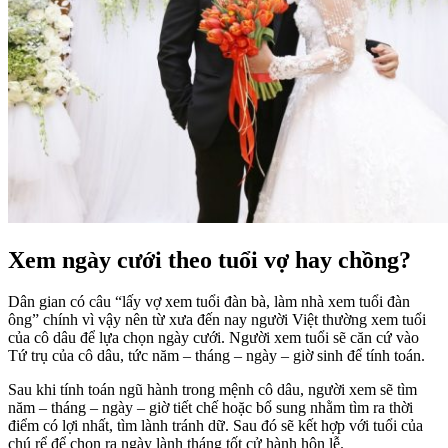
Xem ngày cưới theo tuổi vợ hay chồng?
Dân gian có câu “lấy vợ xem tuổi đàn bà, làm nhà xem tuổi đàn
ông” chính vì vậy nên từ xưa đến nay người Việt thường xem tuổi
của cô dâu để lựa chọn ngày cưới. Người xem tuổi sẽ căn cứ vào
Tứ trụ của cô dâu, tức năm – tháng – ngày – giờ sinh để tính toán.
Sau khi tính toán ngũ hành trong mệnh cô dâu, người xem sẽ tìm
năm – tháng – ngày – giờ tiết chế hoặc bổ sung nhằm tìm ra thời
điểm có lợi nhất, tìm lành tránh dữ. Sau đó sẽ kết hợp với tuổi của
chú rể để chọn ra ngày lành tháng tốt cử hành hôn lễ.