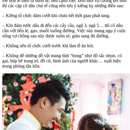
Để hôn lễ diễn ra suôn sẻ, bên cạnh việc xem tuổi vợ chồng kết hôn
thì các cặp cô dâu chú rể cũng nên lưu ý kiêng kỵ những điều sau:
– Kiêng tổ chức đám cưới khi chưa hết thời gian phát tang.
– Khi đám rước dâu đi đến các cây cầu, ngã 3, ngã 5… thì cô dâu
cần vứt tiền lẻ, gạo, muối xuống đường. Việc này mang ngụ ý cuộc
sống vợ chồng sau này được suôn sẻ, giàu sang đủ đường.
– Không nên tổ chức cưới trước khi làm lễ ăn hỏi.
– Không để những đồ vật mang tính “hung” như đồ sắc nhọn, có
gai, búp bê trang trí, đồ cũ, hình ảnh của người khác… xuất hiện
trong phòng tân hôn.