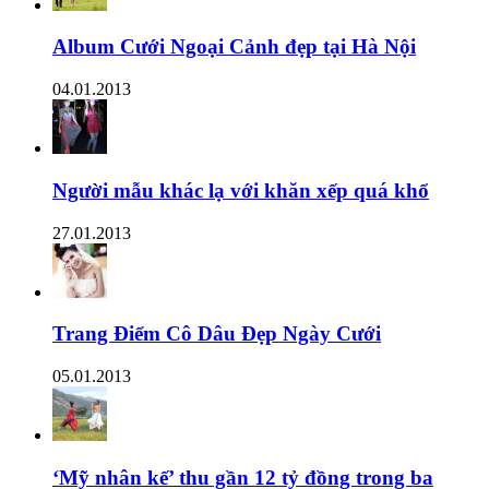
Album Cưới Ngoại Cảnh đẹp tại Hà Nội
04.01.2013
Người mẫu khác lạ với khăn xếp quá khổ
27.01.2013
Trang Điểm Cô Dâu Đẹp Ngày Cưới
05.01.2013
‘Mỹ nhân kế’ thu gần 12 tỷ đồng trong ba