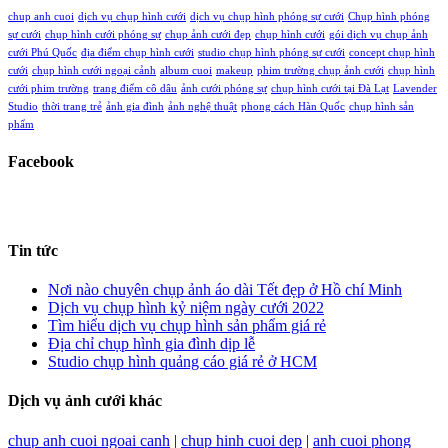
chup anh cuoi
dịch vụ chụp hình cưới
dịch vụ chụp hình phóng sự cưới
Chụp hình phóng
sự cưới
chụp hình cưới phóng sự
chụp ảnh cưới đẹp
chụp hình cưới
gói dịch vụ chụp ảnh
cưới Phú Quốc
địa điểm chụp hình cưới
studio chụp hình phóng sự cưới
concept chụp hình
cưới
chụp hình cưới ngoại cảnh
album cuoi
makeup
phim trường chụp ảnh cưới
chụp hình
cưới phim trường
trang điểm cô dâu
ảnh cưới phóng sự
chụp hình cưới tại Đà Lạt
Lavender
Studio
thời trang trẻ
ảnh gia đình
ảnh nghệ thuật
phong cách Hàn Quốc
chụp hình sản
phẩm
Facebook
Tin tức
Nơi nào chuyên chụp ảnh áo dài Tết đẹp ở Hồ chí Minh
Dịch vụ chụp hình kỷ niệm ngày cưới 2022
Tìm hiểu dịch vụ chụp hình sản phẩm giá rẻ
Địa chỉ chụp hình gia đình dịp lễ
Studio chụp hình quảng cáo giá rẻ ở HCM
Dịch vụ ảnh cưới khác
chup anh cuoi ngoai canh
|
chup hinh cuoi dep
|
anh cuoi phong