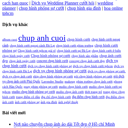
cach han quoc
|
Dịch vụ Wedding Planner cưới hỏi
|
wedding
planner
|
chụp hình phóng sự cưới
|
chụp hình gia đình
|
hoa online
tphcm
Dịch vụ khác
chup anh cuoi
chụp hình cưới
chụp hình cưới ngoại
album cuoi
chụp hình cưới
cảnh
chụp hình cưới ngoại cảnh Đà Lạt
chụp hình cưới phim trường
phóng sự
Chụp hình cưới tphcm giá rẻ
chụp hình cưới tại Đà Lạt
chụp hình cưới ở biển
Chụp hình phóng sự cưới
chụp ảnh cưới
chụp hình ngày cưới
chụp hình sản phẩm
đẹp
dịch vụ
concept chụp hình cưới
chụp ảnh ngày cưới
concept chụp ảnh cưới đẹp
chụp hình cưới
dịch vụ chụp hình cưới phóng sự
dịch vụ chụp hình cưới tphcm
dịch vụ
dịch vụ chụp hình phóng sự cưới
chụp hình cưới Đà Lạt
dịch vụ chụp phóng sự cưới.
gói dịch
dịch vụ chụp ảnh cưới
ekip chụp hình phóng sự cưới
gói chụp hình phóng sự cưới
vụ chụp ảnh cưới Phú Quốc
Lavender Studio
makeup
phim trường chụp ảnh cưới
phong
cách Hàn Quốc
quay phim phóng sự cưới
studio chụp hình cưới
studio chụp hình cưới tại
studio chụp hình phóng sự cưới
tphcm
studio chụp ảnh cưới
thời trang trẻ
trang phục chụp
địa điểm chụp hình cưới
hình cưới
trang điểm cô dâu
địa chỉ chụp hình cưới
địa điểm chụp
ảnh cưới
ảnh cưới phóng sự
ảnh gia đình
ảnh nghệ thuật
Bài viết mới
Nơi nào chuyên chụp ảnh áo dài Tết đẹp ở Hồ chí Minh