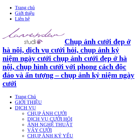
Trang chủ
Giới thiệu
Liên hệ
Chụp ảnh cưới đẹp ở
hà nội, dịch vụ cưới hỏi, chụp ảnh kỷ
niệm ngày cưới chụp ảnh cưới đẹp ở hà
nội, chụp hình cưới với phong cách độc
đáo và ấn tượng – chụp ảnh kỷ niệm ngày
cưới
Trang Chủ
GIỚI THIỆU
DỊCH VỤ
CHỤP ẢNH CƯỚI
DỊCH VỤ CƯỚI HỎI
ẢNH NGHỆ THUẬT
VÁY CƯỚI
CHỤP ẢNH KỶ YẾU