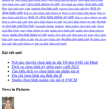
Chụp hình phóng sự cưới
chụp ảnh cưới
chụp hình ngày cưới
chụp hình sản phẩm
đẹp
dịch vụ
concept chụp hình cưới
chụp ảnh ngày cưới
concept chụp ảnh cưới đẹp
chụp hình cưới
dịch vụ chụp hình cưới phóng sự
dịch vụ chụp hình cưới tphcm
dịch vụ
dịch vụ chụp hình phóng sự cưới
chụp hình cưới Đà Lạt
dịch vụ chụp phóng sự cưới.
gói dịch
dịch vụ chụp ảnh cưới
ekip chụp hình phóng sự cưới
gói chụp hình phóng sự cưới
vụ chụp ảnh cưới Phú Quốc
Lavender Studio
makeup
phim trường chụp ảnh cưới
phong
cách Hàn Quốc
quay phim phóng sự cưới
studio chụp hình cưới
studio chụp hình cưới tại
studio chụp hình phóng sự cưới
tphcm
studio chụp ảnh cưới
thời trang trẻ
trang phục chụp
địa điểm chụp hình cưới
hình cưới
trang điểm cô dâu
địa chỉ chụp hình cưới
địa điểm chụp
ảnh cưới
ảnh cưới phóng sự
ảnh gia đình
ảnh nghệ thuật
Bài viết mới
Nơi nào chuyên chụp ảnh áo dài Tết đẹp ở Hồ chí Minh
Dịch vụ chụp hình kỷ niệm ngày cưới 2022
Tìm hiểu dịch vụ chụp hình sản phẩm giá rẻ
Địa chỉ chụp hình gia đình dịp lễ
Studio chụp hình quảng cáo giá rẻ ở HCM
News in Pictures