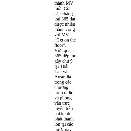
thành MV
mới. Còn
các chàng
trai 365 đạt
được nhiều
thành công
với MV
“Get on the
floor”.
Vừa qua,
365 tiếp tục
gây chú ý
tại Thái
Lan và
Australia
trong các
chương
trình radio
và phỏng
vấn trực
tuyến trên
hai kênh
phát thanh
lớn tại các
nước này.