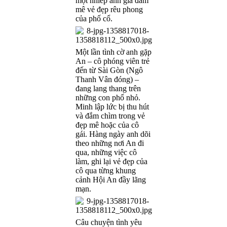
một nhiếp ảnh gia đam
mê vẻ đẹp rêu phong
của phố cổ.
Một lần tình cờ anh gặp
An – cô phóng viên trẻ
đến từ Sài Gòn (Ngô
Thanh Vân đóng) –
đang lang thang trên
những con phố nhỏ.
Minh lập lức bị thu hút
và đắm chìm trong vẻ
đẹp mê hoặc của cô
gái. Hàng ngày anh dõi
theo những nơi An đi
qua, những việc cô
làm, ghi lại vẻ đẹp của
cô qua từng khung
cảnh Hội An đầy lãng
mạn.
Câu chuyện tình yêu