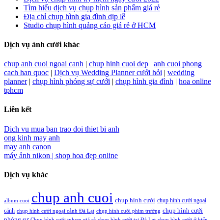
Tìm hiểu dịch vụ chụp hình sản phẩm giá rẻ
Địa chỉ chụp hình gia đình dịp lễ
Studio chụp hình quảng cáo giá rẻ ở HCM
Dịch vụ ảnh cưới khác
chup anh cuoi ngoai canh
|
chup hinh cuoi dep
|
anh cuoi phong
cach han quoc
|
Dịch vụ Wedding Planner cưới hỏi
|
wedding
planner
|
chụp hình phóng sự cưới
|
chụp hình gia đình
|
hoa online
tphcm
Liên kết
Dich vu mua ban trao doi thiet bi anh
ong kinh may anh
may anh canon
máy ảnh nikon |
shop hoa đẹp online
Dịch vụ khác
chup anh cuoi
chụp hình cưới
chụp hình cưới ngoại
album cuoi
chụp hình cưới
cảnh
chụp hình cưới ngoại cảnh Đà Lạt
chụp hình cưới phim trường
phóng sự
Chụp hình cưới tphcm giá rẻ
chụp hình cưới tại Đà Lạt
chụp hình cưới ở biển