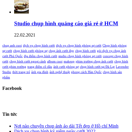
Studio chụp hình quảng cáo giá rẻ ở HCM
22.02.2021
chup anh cuoi
dịch vụ chụp hình cưới
dịch vụ chụp hình phóng sự cưới
Chụp hình phóng
sự cưới
chụp hình cưới phóng sự
chụp ảnh cưới đẹp
chụp hình cưới
gói dịch vụ chụp ảnh
cưới Phú Quốc
địa điểm chụp hình cưới
studio chụp hình phóng sự cưới
concept chụp hình
cưới
chụp hình cưới ngoại cảnh
album cuoi
makeup
phim trường chụp ảnh cưới
chụp hình
cưới phim trường
trang điểm cô dâu
ảnh cưới phóng sự
chụp hình cưới tại Đà Lạt
Lavender
Studio
thời trang trẻ
ảnh gia đình
ảnh nghệ thuật
phong cách Hàn Quốc
chụp hình sản
phẩm
Facebook
Tin tức
Nơi nào chuyên chụp ảnh áo dài Tết đẹp ở Hồ chí Minh
Dịch vụ chụp hình kỷ niệm ngày cưới 2022