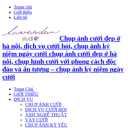
Trang chủ
Giới thiệu
Liên hệ
Chụp ảnh cưới đẹp ở
hà nội, dịch vụ cưới hỏi, chụp ảnh kỷ
niệm ngày cưới chụp ảnh cưới đẹp ở hà
nội, chụp hình cưới với phong cách độc
đáo và ấn tượng – chụp ảnh kỷ niệm ngày
cưới
Trang Chủ
GIỚI THIỆU
DỊCH VỤ
CHỤP ẢNH CƯỚI
DỊCH VỤ CƯỚI HỎI
ẢNH NGHỆ THUẬT
VÁY CƯỚI
CHỤP ẢNH KỶ YẾU