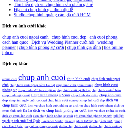
Tìm hiểu dịch vụ chụp hình sản phẩm giá rẻ
Địa chỉ chụp hình gia đình dịp lễ
Studio chụp hình quảng cáo giá rẻ ở HCM
Dịch vụ ảnh cưới khác
chup anh cuoi ngoai canh
|
chup hinh cuoi dep
|
anh cuoi phong
cach han quoc
|
Dịch vụ Wedding Planner cưới hỏi
|
wedding
planner
|
chụp hình phóng sự cưới
|
chụp hình gia đình
|
hoa online
tphcm
Dịch vụ khác
chup anh cuoi
chụp hình cưới
chụp hình cưới ngoại
album cuoi
chụp hình cưới
cảnh
chụp hình cưới ngoại cảnh Đà Lạt
chụp hình cưới phim trường
phóng sự
Chụp hình cưới tphcm giá rẻ
chụp hình cưới tại Đà Lạt
chụp hình cưới ở biển
Chụp hình phóng sự cưới
chụp ảnh cưới
chụp hình ngày cưới
chụp hình sản phẩm
đẹp
dịch vụ
concept chụp hình cưới
chụp ảnh ngày cưới
concept chụp ảnh cưới đẹp
chụp hình cưới
dịch vụ chụp hình cưới phóng sự
dịch vụ chụp hình cưới tphcm
dịch vụ
dịch vụ chụp hình phóng sự cưới
chụp hình cưới Đà Lạt
dịch vụ chụp phóng sự cưới.
gói dịch
dịch vụ chụp ảnh cưới
ekip chụp hình phóng sự cưới
gói chụp hình phóng sự cưới
vụ chụp ảnh cưới Phú Quốc
Lavender Studio
makeup
phim trường chụp ảnh cưới
phong
cách Hàn Quốc
quay phim phóng sự cưới
studio chụp hình cưới
studio chụp hình cưới tại