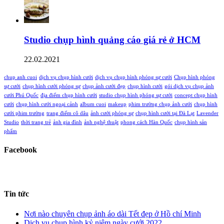
Studio chụp hình quảng cáo giá rẻ ở HCM
22.02.2021
chup anh cuoi
dịch vụ chụp hình cưới
dịch vụ chụp hình phóng sự cưới
Chụp hình phóng
sự cưới
chụp hình cưới phóng sự
chụp ảnh cưới đẹp
chụp hình cưới
gói dịch vụ chụp ảnh
cưới Phú Quốc
địa điểm chụp hình cưới
studio chụp hình phóng sự cưới
concept chụp hình
cưới
chụp hình cưới ngoại cảnh
album cuoi
makeup
phim trường chụp ảnh cưới
chụp hình
cưới phim trường
trang điểm cô dâu
ảnh cưới phóng sự
chụp hình cưới tại Đà Lạt
Lavender
Studio
thời trang trẻ
ảnh gia đình
ảnh nghệ thuật
phong cách Hàn Quốc
chụp hình sản
phẩm
Facebook
Tin tức
Nơi nào chuyên chụp ảnh áo dài Tết đẹp ở Hồ chí Minh
Dịch vụ chụp hình kỷ niệm ngày cưới 2022