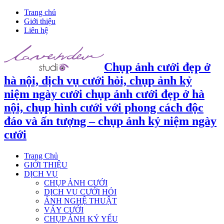
Trang chủ
Giới thiệu
Liên hệ
Chụp ảnh cưới đẹp ở
hà nội, dịch vụ cưới hỏi, chụp ảnh kỷ
niệm ngày cưới chụp ảnh cưới đẹp ở hà
nội, chụp hình cưới với phong cách độc
đáo và ấn tượng – chụp ảnh kỷ niệm ngày
cưới
Trang Chủ
GIỚI THIỆU
DỊCH VỤ
CHỤP ẢNH CƯỚI
DỊCH VỤ CƯỚI HỎI
ẢNH NGHỆ THUẬT
VÁY CƯỚI
CHỤP ẢNH KỶ YẾU