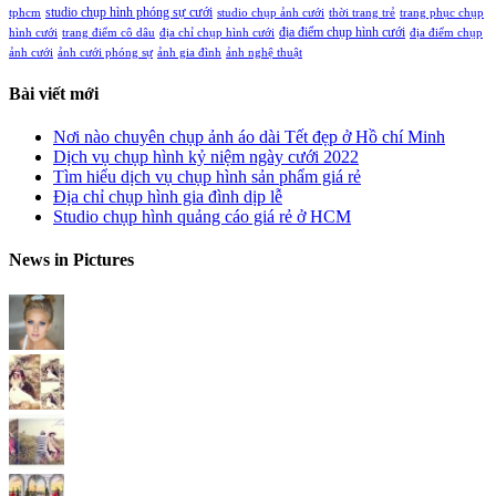
studio chụp hình phóng sự cưới
tphcm
studio chụp ảnh cưới
thời trang trẻ
trang phục chụp
địa điểm chụp hình cưới
hình cưới
trang điểm cô dâu
địa chỉ chụp hình cưới
địa điểm chụp
ảnh cưới
ảnh cưới phóng sự
ảnh gia đình
ảnh nghệ thuật
Bài viết mới
Nơi nào chuyên chụp ảnh áo dài Tết đẹp ở Hồ chí Minh
Dịch vụ chụp hình kỷ niệm ngày cưới 2022
Tìm hiểu dịch vụ chụp hình sản phẩm giá rẻ
Địa chỉ chụp hình gia đình dịp lễ
Studio chụp hình quảng cáo giá rẻ ở HCM
News in Pictures