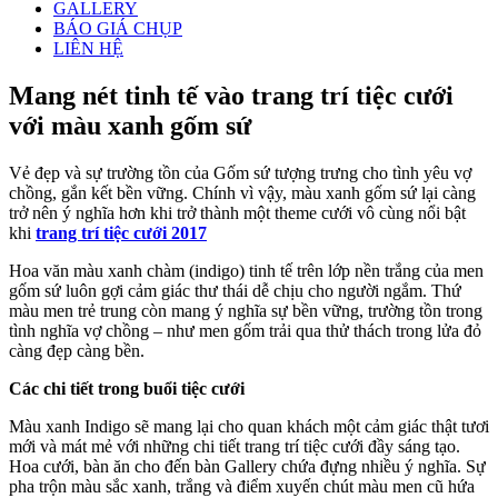
GALLERY
BÁO GIÁ CHỤP
LIÊN HỆ
Mang nét tinh tế vào trang trí tiệc cưới
với màu xanh gốm sứ
Vẻ đẹp và sự trường tồn của Gốm sứ tượng trưng cho tình yêu vợ
chồng, gắn kết bền vững. Chính vì vậy, màu xanh gốm sứ lại càng
trở nên ý nghĩa hơn khi trở thành một theme cưới vô cùng nổi bật
khi
trang trí tiệc cưới 2017
Hoa văn màu xanh chàm (indigo) tinh tế trên lớp nền trắng của men
gốm sứ luôn gợi cảm giác thư thái dễ chịu cho người ngắm. Thứ
màu men trẻ trung còn mang ý nghĩa sự bền vững, trường tồn trong
tình nghĩa vợ chồng – như men gốm trải qua thử thách trong lửa đỏ
càng đẹp càng bền.
Các chi tiết trong buổi tiệc cưới
Màu xanh Indigo sẽ mang lại cho quan khách một cảm giác thật tươi
mới và mát mẻ với những chi tiết trang trí tiệc cưới đầy sáng tạo.
Hoa cưới, bàn ăn cho đến bàn Gallery chứa đựng nhiều ý nghĩa. Sự
pha trộn màu sắc xanh, trắng và điểm xuyến chút màu men cũ hứa