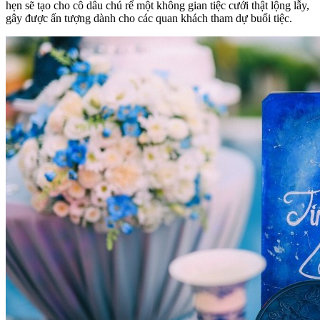
hẹn sẽ tạo cho cô dâu chú rể một không gian tiệc cưới thật lộng lẫy,
gây được ấn tượng dành cho các quan khách tham dự buổi tiệc.