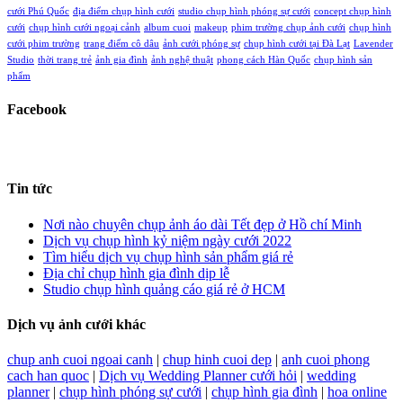
cưới Phú Quốc
địa điểm chụp hình cưới
studio chụp hình phóng sự cưới
concept chụp hình
cưới
chụp hình cưới ngoại cảnh
album cuoi
makeup
phim trường chụp ảnh cưới
chụp hình
cưới phim trường
trang điểm cô dâu
ảnh cưới phóng sự
chụp hình cưới tại Đà Lạt
Lavender
Studio
thời trang trẻ
ảnh gia đình
ảnh nghệ thuật
phong cách Hàn Quốc
chụp hình sản
phẩm
Facebook
Tin tức
Nơi nào chuyên chụp ảnh áo dài Tết đẹp ở Hồ chí Minh
Dịch vụ chụp hình kỷ niệm ngày cưới 2022
Tìm hiểu dịch vụ chụp hình sản phẩm giá rẻ
Địa chỉ chụp hình gia đình dịp lễ
Studio chụp hình quảng cáo giá rẻ ở HCM
Dịch vụ ảnh cưới khác
chup anh cuoi ngoai canh
|
chup hinh cuoi dep
|
anh cuoi phong
cach han quoc
|
Dịch vụ Wedding Planner cưới hỏi
|
wedding
planner
|
chụp hình phóng sự cưới
|
chụp hình gia đình
|
hoa online