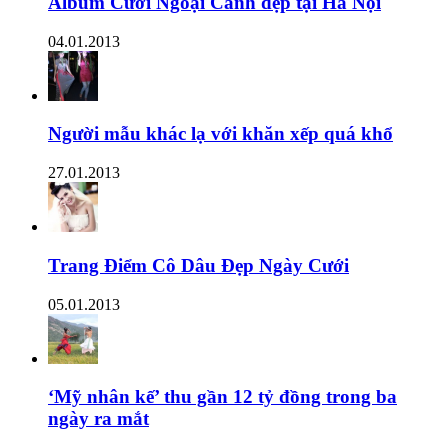
Album Cưới Ngoại Cảnh đẹp tại Hà Nội
04.01.2013
Người mẫu khác lạ với khăn xếp quá khổ
27.01.2013
Trang Điểm Cô Dâu Đẹp Ngày Cưới
05.01.2013
‘Mỹ nhân kế’ thu gần 12 tỷ đồng trong ba
ngày ra mắt