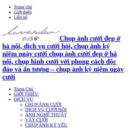
Trang chủ
Giới thiệu
Liên hệ
Chụp ảnh cưới đẹp ở
hà nội, dịch vụ cưới hỏi, chụp ảnh kỷ
niệm ngày cưới chụp ảnh cưới đẹp ở hà
nội, chụp hình cưới với phong cách độc
đáo và ấn tượng – chụp ảnh kỷ niệm ngày
cưới
Trang Chủ
GIỚI THIỆU
DỊCH VỤ
CHỤP ẢNH CƯỚI
DỊCH VỤ CƯỚI HỎI
ẢNH NGHỆ THUẬT
VÁY CƯỚI
CHỤP ẢNH KỶ YẾU