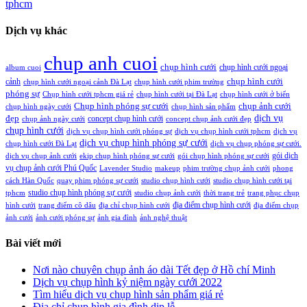
tphcm
Dịch vụ khác
chup anh cuoi
chụp hình cưới
chụp hình cưới ngoại
album cuoi
chụp hình cưới
cảnh
chụp hình cưới ngoại cảnh Đà Lạt
chụp hình cưới phim trường
phóng sự
Chụp hình cưới tphcm giá rẻ
chụp hình cưới tại Đà Lạt
chụp hình cưới ở biển
Chụp hình phóng sự cưới
chụp ảnh cưới
chụp hình ngày cưới
chụp hình sản phẩm
đẹp
dịch vụ
concept chụp hình cưới
chụp ảnh ngày cưới
concept chụp ảnh cưới đẹp
chụp hình cưới
dịch vụ chụp hình cưới phóng sự
dịch vụ chụp hình cưới tphcm
dịch vụ
dịch vụ chụp hình phóng sự cưới
chụp hình cưới Đà Lạt
dịch vụ chụp phóng sự cưới.
gói dịch
dịch vụ chụp ảnh cưới
ekip chụp hình phóng sự cưới
gói chụp hình phóng sự cưới
vụ chụp ảnh cưới Phú Quốc
Lavender Studio
makeup
phim trường chụp ảnh cưới
phong
cách Hàn Quốc
quay phim phóng sự cưới
studio chụp hình cưới
studio chụp hình cưới tại
studio chụp hình phóng sự cưới
tphcm
studio chụp ảnh cưới
thời trang trẻ
trang phục chụp
địa điểm chụp hình cưới
hình cưới
trang điểm cô dâu
địa chỉ chụp hình cưới
địa điểm chụp
ảnh cưới
ảnh cưới phóng sự
ảnh gia đình
ảnh nghệ thuật
Bài viết mới
Nơi nào chuyên chụp ảnh áo dài Tết đẹp ở Hồ chí Minh
Dịch vụ chụp hình kỷ niệm ngày cưới 2022
Tìm hiểu dịch vụ chụp hình sản phẩm giá rẻ
Địa chỉ chụp hình gia đình dịp lễ