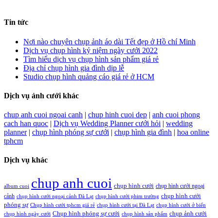
Tin tức
Nơi nào chuyên chụp ảnh áo dài Tết đẹp ở Hồ chí Minh
Dịch vụ chụp hình kỷ niệm ngày cưới 2022
Tìm hiểu dịch vụ chụp hình sản phẩm giá rẻ
Địa chỉ chụp hình gia đình dịp lễ
Studio chụp hình quảng cáo giá rẻ ở HCM
Dịch vụ ảnh cưới khác
chup anh cuoi ngoai canh
|
chup hinh cuoi dep
|
anh cuoi phong
cach han quoc
|
Dịch vụ Wedding Planner cưới hỏi
|
wedding
planner
|
chụp hình phóng sự cưới
|
chụp hình gia đình
|
hoa online
tphcm
Dịch vụ khác
chup anh cuoi
chụp hình cưới
chụp hình cưới ngoại
album cuoi
chụp hình cưới
cảnh
chụp hình cưới ngoại cảnh Đà Lạt
chụp hình cưới phim trường
phóng sự
Chụp hình cưới tphcm giá rẻ
chụp hình cưới tại Đà Lạt
chụp hình cưới ở biển
Chụp hình phóng sự cưới
chụp ảnh cưới
chụp hình ngày cưới
chụp hình sản phẩm