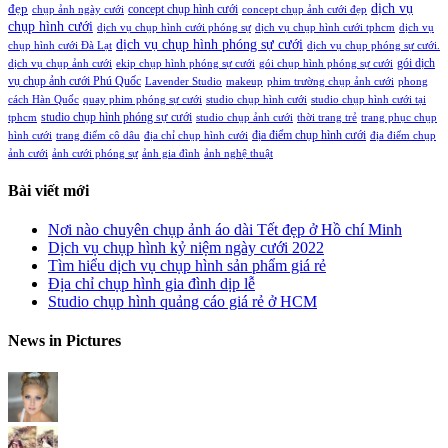
đẹp
dịch vụ
concept chụp hình cưới
chụp ảnh ngày cưới
concept chụp ảnh cưới đẹp
chụp hình cưới
dịch vụ chụp hình cưới phóng sự
dịch vụ chụp hình cưới tphcm
dịch vụ
dịch vụ chụp hình phóng sự cưới
chụp hình cưới Đà Lạt
dịch vụ chụp phóng sự cưới.
gói dịch
dịch vụ chụp ảnh cưới
ekip chụp hình phóng sự cưới
gói chụp hình phóng sự cưới
vụ chụp ảnh cưới Phú Quốc
Lavender Studio
makeup
phim trường chụp ảnh cưới
phong
cách Hàn Quốc
quay phim phóng sự cưới
studio chụp hình cưới
studio chụp hình cưới tại
studio chụp hình phóng sự cưới
tphcm
studio chụp ảnh cưới
thời trang trẻ
trang phục chụp
địa điểm chụp hình cưới
hình cưới
trang điểm cô dâu
địa chỉ chụp hình cưới
địa điểm chụp
ảnh cưới
ảnh cưới phóng sự
ảnh gia đình
ảnh nghệ thuật
Bài viết mới
Nơi nào chuyên chụp ảnh áo dài Tết đẹp ở Hồ chí Minh
Dịch vụ chụp hình kỷ niệm ngày cưới 2022
Tìm hiểu dịch vụ chụp hình sản phẩm giá rẻ
Địa chỉ chụp hình gia đình dịp lễ
Studio chụp hình quảng cáo giá rẻ ở HCM
News in Pictures