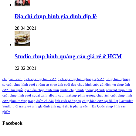
Địa chỉ chụp hình gia đình dịp lễ
28.04.2021
Studio chụp hình quảng cáo giá rẻ ở HCM
22.02.2021
chup anh cuoi
dịch vụ chụp hình cưới
dịch vụ chụp hình phóng sự cưới
Chụp hình phóng
sự cưới
chụp hình cưới phóng sự
chụp ảnh cưới đẹp
chụp hình cưới
gói dịch vụ chụp ảnh
cưới Phú Quốc
địa điểm chụp hình cưới
studio chụp hình phóng sự cưới
concept chụp hình
cưới
chụp hình cưới ngoại cảnh
album cuoi
makeup
phim trường chụp ảnh cưới
chụp hình
cưới phim trường
trang điểm cô dâu
ảnh cưới phóng sự
chụp hình cưới tại Đà Lạt
Lavender
Studio
thời trang trẻ
ảnh gia đình
ảnh nghệ thuật
phong cách Hàn Quốc
chụp hình sản
phẩm
Facebook