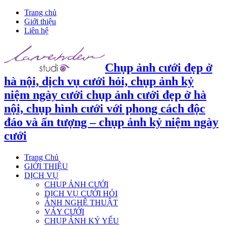
Trang chủ
Giới thiệu
Liên hệ
Chụp ảnh cưới đẹp ở
hà nội, dịch vụ cưới hỏi, chụp ảnh kỷ
niệm ngày cưới chụp ảnh cưới đẹp ở hà
nội, chụp hình cưới với phong cách độc
đáo và ấn tượng – chụp ảnh kỷ niệm ngày
cưới
Trang Chủ
GIỚI THIỆU
DỊCH VỤ
CHỤP ẢNH CƯỚI
DỊCH VỤ CƯỚI HỎI
ẢNH NGHỆ THUẬT
VÁY CƯỚI
CHỤP ẢNH KỶ YẾU