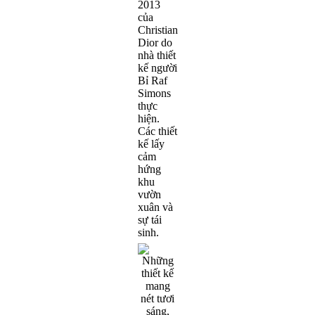
2013
của
Christian
Dior do
nhà thiết
kế người
Bỉ Raf
Simons
thực
hiện.
Các thiết
kế lấy
cảm
hứng
khu
vườn
xuân và
sự tái
sinh.