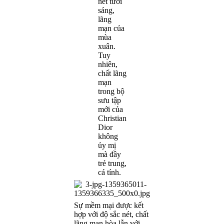
nét tươi
sáng,
lãng
mạn của
mùa
xuân.
Tuy
nhiên,
chất lãng
mạn
trong bộ
sưu tập
mới của
Christian
Dior
không
ủy mị
mà đầy
trẻ trung,
cá tính.
Sự mềm mại được kết
hợp với độ sắc nét, chất
lãng mạn hòa lẫn với