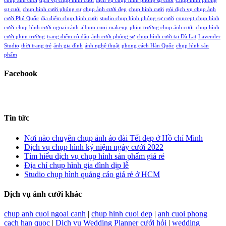
chup anh cuoi
dịch vụ chụp hình cưới
dịch vụ chụp hình phóng sự cưới
Chụp hình phóng
sự cưới
chụp hình cưới phóng sự
chụp ảnh cưới đẹp
chụp hình cưới
gói dịch vụ chụp ảnh
cưới Phú Quốc
địa điểm chụp hình cưới
studio chụp hình phóng sự cưới
concept chụp hình
cưới
chụp hình cưới ngoại cảnh
album cuoi
makeup
phim trường chụp ảnh cưới
chụp hình
cưới phim trường
trang điểm cô dâu
ảnh cưới phóng sự
chụp hình cưới tại Đà Lạt
Lavender
Studio
thời trang trẻ
ảnh gia đình
ảnh nghệ thuật
phong cách Hàn Quốc
chụp hình sản
phẩm
Facebook
Tin tức
Nơi nào chuyên chụp ảnh áo dài Tết đẹp ở Hồ chí Minh
Dịch vụ chụp hình kỷ niệm ngày cưới 2022
Tìm hiểu dịch vụ chụp hình sản phẩm giá rẻ
Địa chỉ chụp hình gia đình dịp lễ
Studio chụp hình quảng cáo giá rẻ ở HCM
Dịch vụ ảnh cưới khác
chup anh cuoi ngoai canh
|
chup hinh cuoi dep
|
anh cuoi phong
cach han quoc
|
Dịch vụ Wedding Planner cưới hỏi
|
wedding