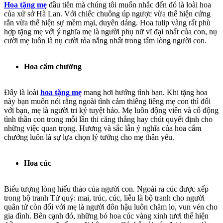
Hoa tặng mẹ
đầu tiên mà chúng tôi muốn nhắc đến đó là loài hoa
của xử sở Hà Lan. Với chiếc chuông úp ngược vừa thể hiện cứng
rắn vừa thể hiện sự mềm mại, duyên dáng. Hoa tulip vàng rất phù
hợp tặng mẹ với ý nghĩa mẹ là người phụ nữ vĩ đại nhất của con, nụ
cười mẹ luôn là nụ cười tỏa nắng nhất trong tấm lòng người con.
Hoa cẩm chướng
Đây là loài
hoa tặng mẹ
mang hơi hướng tình bạn. Khi tặng hoa
này bạn muốn nói rằng ngoài tình cảm thiêng liêng mẹ con thì đối
với bạn, mẹ là người tri kỷ tuyệt hảo. Mẹ luôn động viên và cổ động
tình thần con trong mỗi lần thi căng thẳng hay chút quyết định cho
những việc quan trọng. Hương và sắc lẫn ý nghĩa của hoa cẩm
chướng luôn là sự lựa chọn lý tưởng cho mẹ thân yêu.
Hoa cúc
Biểu tượng lòng hiếu thảo của người con. Ngoài ra cúc được xếp
trong bộ tranh Tứ quý: mai, trúc, cúc, liễu là bộ tranh cho người
quân tử còn đối với mẹ là người đôn hậu luôn chăm lo, vun vén cho
gia đình. Bên cạnh đó, những bó hoa cúc vàng xinh tươi thể hiện