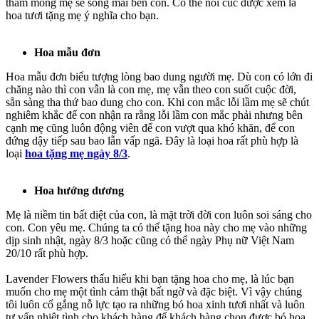
thầm mong mẹ sẽ sống mãi bên con. Có thể nói cúc được xem là
hoa tươi tặng mẹ ý nghĩa cho bạn.
Hoa mẫu đơn
Hoa mẫu đơn biểu tượng lòng bao dung người mẹ. Dù con có lớn đi
chăng nào thì con vẫn là con mẹ, mẹ vẫn theo con suốt cuộc đời,
sẵn sàng tha thứ bao dung cho con. Khi con mắc lỗi lầm mẹ sẽ chút
nghiêm khắc để con nhận ra rằng lỗi lầm con mắc phải nhưng bên
cạnh mẹ cũng luôn động viên để con vượt qua khó khăn, để con
đứng dậy tiếp sau bao lẫn vấp ngã. Đây là loại hoa rất phù hợp là
loại
hoa tặng mẹ ngày 8/3
.
Hoa hướng dương
Mẹ là niềm tin bất diệt của con, là mặt trời đời con luôn soi sáng cho
con. Con yêu mẹ. Chúng ta có thể tặng hoa này cho mẹ vào những
dịp sinh nhật, ngày 8/3 hoặc cũng có thể ngày Phụ nữ Việt Nam
20/10 rất phù hợp.
Lavender Flowers thấu hiểu khi bạn tặng hoa cho mẹ, là lúc bạn
muốn cho mẹ một tình cảm thật bất ngờ và đặc biệt. Vì vậy chúng
tôi luôn cố gắng nỗ lực tạo ra những bó hoa xinh tươi nhất và luôn
tư vấn nhiệt tình cho khách hàng để khách hàng chọn được bó hoa