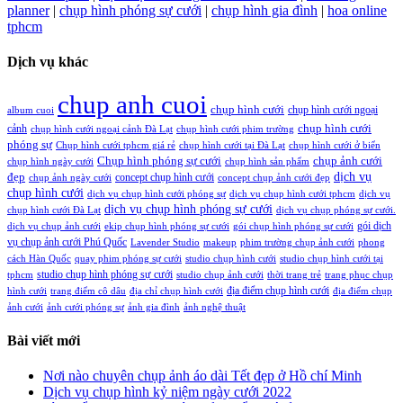
planner
|
chụp hình phóng sự cưới
|
chụp hình gia đình
|
hoa online
tphcm
Dịch vụ khác
chup anh cuoi
chụp hình cưới
chụp hình cưới ngoại
album cuoi
chụp hình cưới
cảnh
chụp hình cưới ngoại cảnh Đà Lạt
chụp hình cưới phim trường
phóng sự
Chụp hình cưới tphcm giá rẻ
chụp hình cưới tại Đà Lạt
chụp hình cưới ở biển
Chụp hình phóng sự cưới
chụp ảnh cưới
chụp hình ngày cưới
chụp hình sản phẩm
đẹp
dịch vụ
concept chụp hình cưới
chụp ảnh ngày cưới
concept chụp ảnh cưới đẹp
chụp hình cưới
dịch vụ chụp hình cưới phóng sự
dịch vụ chụp hình cưới tphcm
dịch vụ
dịch vụ chụp hình phóng sự cưới
chụp hình cưới Đà Lạt
dịch vụ chụp phóng sự cưới.
gói dịch
dịch vụ chụp ảnh cưới
ekip chụp hình phóng sự cưới
gói chụp hình phóng sự cưới
vụ chụp ảnh cưới Phú Quốc
Lavender Studio
makeup
phim trường chụp ảnh cưới
phong
cách Hàn Quốc
quay phim phóng sự cưới
studio chụp hình cưới
studio chụp hình cưới tại
studio chụp hình phóng sự cưới
tphcm
studio chụp ảnh cưới
thời trang trẻ
trang phục chụp
địa điểm chụp hình cưới
hình cưới
trang điểm cô dâu
địa chỉ chụp hình cưới
địa điểm chụp
ảnh cưới
ảnh cưới phóng sự
ảnh gia đình
ảnh nghệ thuật
Bài viết mới
Nơi nào chuyên chụp ảnh áo dài Tết đẹp ở Hồ chí Minh
Dịch vụ chụp hình kỷ niệm ngày cưới 2022