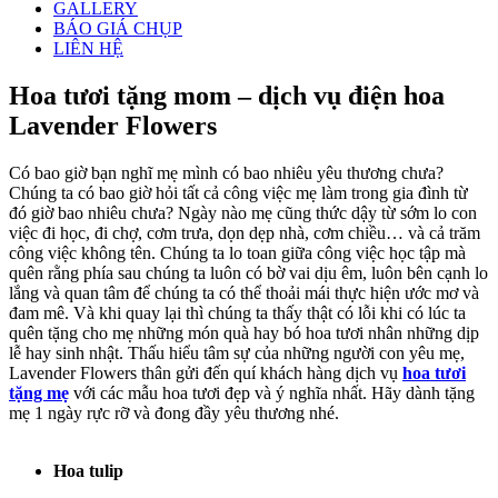
GALLERY
BÁO GIÁ CHỤP
LIÊN HỆ
Hoa tươi tặng mom – dịch vụ điện hoa
Lavender Flowers
Có bao giờ bạn nghĩ mẹ mình có bao nhiêu yêu thương chưa?
Chúng ta có bao giờ hỏi tất cả công việc mẹ làm trong gia đình từ
đó giờ bao nhiêu chưa? Ngày nào mẹ cũng thức dậy từ sớm lo con
việc đi học, đi chợ, cơm trưa, dọn dẹp nhà, cơm chiều… và cả trăm
công việc không tên. Chúng ta lo toan giữa công việc học tập mà
quên rằng phía sau chúng ta luôn có bờ vai dịu êm, luôn bên cạnh lo
lắng và quan tâm để chúng ta có thể thoải mái thực hiện ước mơ và
đam mê. Và khi quay lại thì chúng ta thấy thật có lỗi khi có lúc ta
quên tặng cho mẹ những món quà hay bó hoa tươi nhân những dịp
lễ hay sinh nhật. Thấu hiểu tâm sự của những người con yêu mẹ,
Lavender Flowers thân gửi đến quí khách hàng dịch vụ
hoa tươi
tặng mẹ
với các mẫu hoa tươi đẹp và ý nghĩa nhất. Hãy dành tặng
mẹ 1 ngày rực rỡ và đong đầy yêu thương nhé.
Hoa tulip