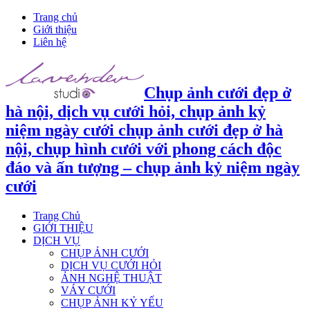
Trang chủ
Giới thiệu
Liên hệ
Chụp ảnh cưới đẹp ở
hà nội, dịch vụ cưới hỏi, chụp ảnh kỷ
niệm ngày cưới chụp ảnh cưới đẹp ở hà
nội, chụp hình cưới với phong cách độc
đáo và ấn tượng – chụp ảnh kỷ niệm ngày
cưới
Trang Chủ
GIỚI THIỆU
DỊCH VỤ
CHỤP ẢNH CƯỚI
DỊCH VỤ CƯỚI HỎI
ẢNH NGHỆ THUẬT
VÁY CƯỚI
CHỤP ẢNH KỶ YẾU