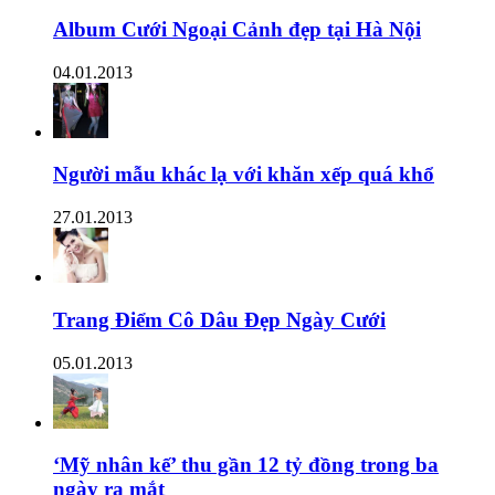
Album Cưới Ngoại Cảnh đẹp tại Hà Nội
04.01.2013
Người mẫu khác lạ với khăn xếp quá khổ
27.01.2013
Trang Điểm Cô Dâu Đẹp Ngày Cưới
05.01.2013
‘Mỹ nhân kế’ thu gần 12 tỷ đồng trong ba
ngày ra mắt