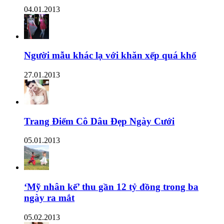
04.01.2013
Người mẫu khác lạ với khăn xếp quá khổ
27.01.2013
Trang Điểm Cô Dâu Đẹp Ngày Cưới
05.01.2013
‘Mỹ nhân kế’ thu gần 12 tỷ đồng trong ba
ngày ra mắt
05.02.2013