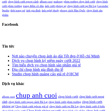
cưới
chụp hình cưới ngoại cảnh
album cuoi
makeup
phim trường chụp ảnh cưới
chụp hình
cưới phim trường
trang điểm cô dâu
ảnh cưới phóng sự
chụp hình cưới tại Đà Lạt
Lavender
Studio
thời trang trẻ
ảnh gia đình
ảnh nghệ thuật
phong cách Hàn Quốc
chụp hình sản
phẩm
Facebook
Tin tức
Nơi nào chuyên chụp ảnh áo dài Tết đẹp ở Hồ chí Minh
Dịch vụ chụp hình kỷ niệm ngày cưới 2022
Tìm hiểu dịch vụ chụp hình sản phẩm giá rẻ
Địa chỉ chụp hình gia đình dịp lễ
Studio chụp hình quảng cáo giá rẻ ở HCM
Dịch vụ khác
chup anh cuoi
chụp hình cưới
chụp hình cưới ngoại
album cuoi
chụp hình cưới
cảnh
chụp hình cưới ngoại cảnh Đà Lạt
chụp hình cưới phim trường
phóng sự
Chụp hình cưới tphcm giá rẻ
chụp hình cưới tại Đà Lạt
chụp hình cưới ở biển
Chụp hình phóng sự cưới
chụp ảnh cưới
chụp hình ngày cưới
chụp hình sản phẩm