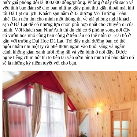
mức giá phòng đôi là 300.000 đồng/phòng. Phòng ở đây rất sạch và
yêu tĩnh bảo đảm sẽ cho bạn những giây phút thư giãn thoải mái khi
tới Đà Lạt du lịch. Khách sạn nằm ở 33 đường Võ Trường Toản
nhé. Bạn nên tìm cho mình một thông tin về giá phòng nghỉ khách
sạn ở Đà Lạt để có những lựa chọn phù hợp nhất cho chuyến đi của
mình. Với khách sạn Như Anh thì dù chỉ có 6 phòng song nơi đây
có vườn hoa nhỏ cùng ban công ở trên lầu có thể nhìn ra 1cái hồ ở
gần với trường Đại Học Đà Lạt. Tới đây nghỉ dưỡng bạn có thể
ngồi nhâm nhi một ly cà phê thơm ngon vào buổi sáng và ngắm
cảnh không gian xanh tươi rộng rãi và yên bình ở nơi đây. Được
nghe tiếng chim hót líu lo bên tai vào sớm bình minh thì bảo đảm đó
sẽ là những kỷ niệm tuyệt vời cho bạn.