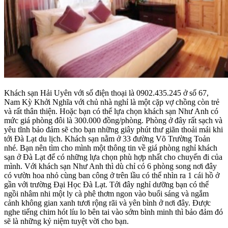
Khách sạn Hải Uyên với số điện thoại là 0902.435.245 ở số 67,
Nam Kỳ Khởi Nghĩa với chủ nhà nghỉ là một cặp vợ chồng còn trẻ
và rất thân thiện. Hoặc bạn có thể lựa chọn khách sạn Như Anh có
mức giá phòng đôi là 300.000 đồng/phòng. Phòng ở đây rất sạch và
yêu tĩnh bảo đảm sẽ cho bạn những giây phút thư giãn thoải mái khi
tới Đà Lạt du lịch. Khách sạn nằm ở 33 đường Võ Trường Toản
nhé. Bạn nên tìm cho mình một thông tin về giá phòng nghỉ khách
sạn ở Đà Lạt để có những lựa chọn phù hợp nhất cho chuyến đi của
mình. Với khách sạn Như Anh thì dù chỉ có 6 phòng song nơi đây
có vườn hoa nhỏ cùng ban công ở trên lầu có thể nhìn ra 1 cái hồ ở
gần với trường Đại Học Đà Lạt. Tới đây nghỉ dưỡng bạn có thể
ngồi nhâm nhi một ly cà phê thơm ngon vào buổi sáng và ngắm
cảnh không gian xanh tươi rộng rãi và yên bình ở nơi đây. Được
nghe tiếng chim hót líu lo bên tai vào sớm bình minh thì bảo đảm đó
sẽ là những kỷ niệm tuyệt vời cho bạn.