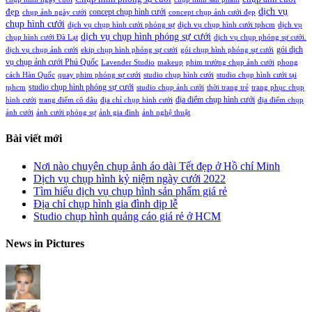
đẹp
dịch vụ
concept chụp hình cưới
chụp ảnh ngày cưới
concept chụp ảnh cưới đẹp
chụp hình cưới
dịch vụ chụp hình cưới phóng sự
dịch vụ chụp hình cưới tphcm
dịch vụ
dịch vụ chụp hình phóng sự cưới
chụp hình cưới Đà Lạt
dịch vụ chụp phóng sự cưới.
gói dịch
dịch vụ chụp ảnh cưới
ekip chụp hình phóng sự cưới
gói chụp hình phóng sự cưới
vụ chụp ảnh cưới Phú Quốc
Lavender Studio
makeup
phim trường chụp ảnh cưới
phong
cách Hàn Quốc
quay phim phóng sự cưới
studio chụp hình cưới
studio chụp hình cưới tại
studio chụp hình phóng sự cưới
tphcm
studio chụp ảnh cưới
thời trang trẻ
trang phục chụp
địa điểm chụp hình cưới
hình cưới
trang điểm cô dâu
địa chỉ chụp hình cưới
địa điểm chụp
ảnh cưới
ảnh cưới phóng sự
ảnh gia đình
ảnh nghệ thuật
Bài viết mới
Nơi nào chuyên chụp ảnh áo dài Tết đẹp ở Hồ chí Minh
Dịch vụ chụp hình kỷ niệm ngày cưới 2022
Tìm hiểu dịch vụ chụp hình sản phẩm giá rẻ
Địa chỉ chụp hình gia đình dịp lễ
Studio chụp hình quảng cáo giá rẻ ở HCM
News in Pictures