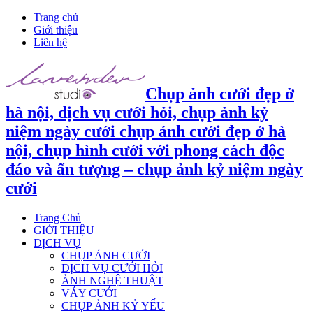
Trang chủ
Giới thiệu
Liên hệ
Chụp ảnh cưới đẹp ở
hà nội, dịch vụ cưới hỏi, chụp ảnh kỷ
niệm ngày cưới chụp ảnh cưới đẹp ở hà
nội, chụp hình cưới với phong cách độc
đáo và ấn tượng – chụp ảnh kỷ niệm ngày
cưới
Trang Chủ
GIỚI THIỆU
DỊCH VỤ
CHỤP ẢNH CƯỚI
DỊCH VỤ CƯỚI HỎI
ẢNH NGHỆ THUẬT
VÁY CƯỚI
CHỤP ẢNH KỶ YẾU