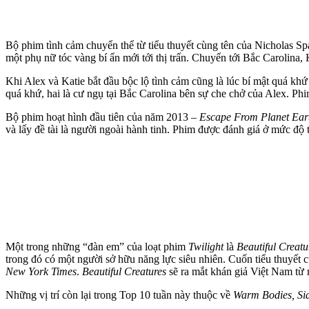
Bộ phim tình cảm chuyển thể từ tiểu thuyết cùng tên của Nicholas S
một phụ nữ tóc vàng bí ẩn mới tới thị trấn. Chuyển tới Bắc Carolina
Khi Alex và Katie bắt đầu bộc lộ tình cảm cũng là lúc bí mật quá khứ
quá khứ, hai là cư ngụ tại Bắc Carolina bên sự che chở của Alex. Phi
Bộ phim hoạt hình đầu tiên của năm 2013 –
Escape From Planet Ear
và lấy đề tài là người ngoài hành tinh. Phim được đánh giá ở mức độ 
Một trong những “đàn em” của loạt phim
Twilight
là
Beautiful Creatu
trong đó có một người sở hữu năng lực siêu nhiên. Cuốn tiểu thuyết c
New York Times
.
Beautiful Creatures
sẽ ra mắt khán giả Việt Nam từ 
Những vị trí còn lại trong Top 10 tuần này thuộc về
Warm Bodies, Sid