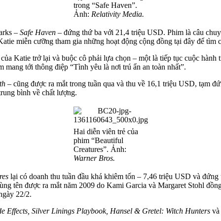
trong “Safe Haven”.
Ảnh:
Relativity Media.
parks –
Safe Haven
– đứng thứ ba với 21,4 triệu USD. Phim là câu chuyệ
, Katie miễn cưỡng tham gia những hoạt động cộng đồng tại đây để tìm 
 của Katie trở lại và buộc cô phải lựa chọn – một là tiếp tục cuộc hành
m mang tới thông điệp “Tình yêu là nơi trú ẩn an toàn nhất”.
th
– cũng được ra mắt trong tuần qua và thu về 16,1 triệu USD, tạm đứn
trung bình về chất lượng.
Hai diễn viên trẻ của
phim “Beautiful
Creatures”. Ảnh:
Warner Bros.
res
lại có doanh thu tuần đầu khá khiêm tốn – 7,46 triệu USD và đứng 
ùng tên được ra mắt năm 2009 do Kami Garcia và Margaret Stohl đồng sá
ngày 22/2.
e Effects, Silver Linings Playbook, Hansel & Gretel: Witch Hunters
v