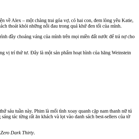
n về Alex – một chàng trai góa vợ, có hai con, đem lòng yêu Katie,
cách thoát khỏi những nỗi đau trong quá khứ đen tối của mình.
 trình đầy choáng váng của mình trên mọi miền đất nước để trả nợ cho
g vị trí thứ tư. Đây là một sản phẩm hoạt hình của hãng Weinstein
thứ sáu tuần này. Phim là mối tình xoay quanh cặp nam thanh nữ tú
ng tác từng rất ăn khách và lọt vào danh sách best-sellers của tờ
à
Zero Dark Thirty
.