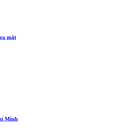
 ra mắt
hí Minh