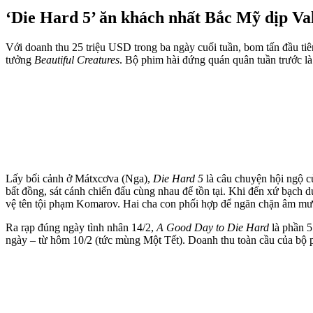
‘Die Hard 5’ ăn khách nhất Bắc Mỹ dịp Va
Với doanh thu 25 triệu USD trong ba ngày cuối tuần, bom tấn đầu t
tưởng
Beautiful Creatures
. Bộ phim hài đứng quán quân tuần trước l
Lấy bối cảnh ở Mátxcơva (Nga),
Die Hard 5
là câu chuyện hội ngộ c
bất đồng, sát cánh chiến đấu cùng nhau để tồn tại. Khi đến xứ bạch 
vệ tên tội phạm Komarov. Hai cha con phối hợp để ngăn chặn âm mư
Ra rạp đúng ngày tình nhân 14/2,
A Good Day to Die Hard
là phần 5
ngày – từ hôm 10/2 (tức mùng Một Tết). Doanh thu toàn cầu của bộ p