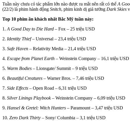
Tuần này chưa có tác phẩm lớn nào được ra mắt nên rất có thể
A Goo
(22/2) là phim hành động
Snitch
, phim kinh dị giả tưởng
Dark Skies
v
Top 10 phim ăn khách nhất Bắc Mỹ tuần này:
1.
A Good Day to Die Hard
– Fox – 25 triệu USD
2.
Identity Thief
– Universal – 23,4 triệu USD
3.
Safe Haven
– Relativity Media – 21,4 triệu USD
4.
Escape from Planet Earth
– Weinstein Company – 16,1 triệu USD
5.
Warm Bodies
– Lionsgate/ Summit – 9 triệu USD
6.
Beautiful Creatures
– Warner Bros. – 7,46 triệu USD
7.
Side Effects
– Open Road – 6,31 triệu USD
8.
Silver Linings Playbook
– Weinstein Company – 6,09 triệu USD
9.
Hansel & Gretel: Witch Hunters
– Paramount – 3,47 triệu USD
10.
Zero Dark Thirty
– Sony/ Columbia – 3,1 triệu USD