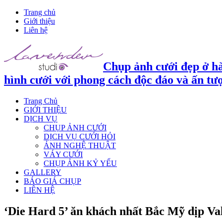
Trang chủ
Giới thiệu
Liên hệ
Chụp ảnh cưới đẹp ở hà
hình cưới với phong cách độc đáo và ấn tư
Trang Chủ
GIỚI THIỆU
DỊCH VỤ
CHỤP ẢNH CƯỚI
DỊCH VỤ CƯỚI HỎI
ẢNH NGHỆ THUẬT
VÁY CƯỚI
CHỤP ẢNH KỶ YẾU
GALLERY
BÁO GIÁ CHỤP
LIÊN HỆ
‘Die Hard 5’ ăn khách nhất Bắc Mỹ dịp Va