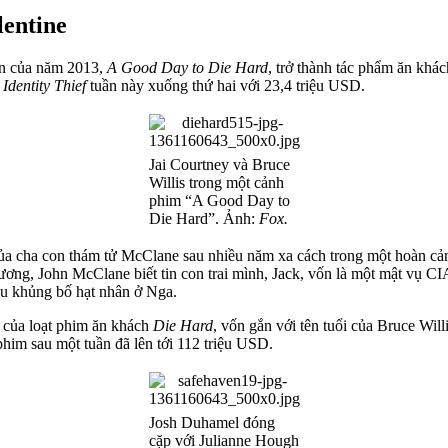
lentine
iên của năm 2013,
A Good Day to Die Hard
, trở thành tác phẩm ăn khá
à
Identity Thief
tuần này xuống thứ hai với 23,4 triệu USD.
Jai Courtney và Bruce
Willis trong một cảnh
phim “A Good Day to
Die Hard”. Ảnh:
Fox.
ủa cha con thám tử McClane sau nhiều năm xa cách trong một hoàn cản
dương, John McClane biết tin con trai mình, Jack, vốn là một mật vụ C
u khủng bố hạt nhân ở Nga.
 của loạt phim ăn khách
Die Hard
, vốn gắn với tên tuổi của Bruce Wi
him sau một tuần đã lên tới 112 triệu USD.
Josh Duhamel đóng
cặp với Julianne Hough