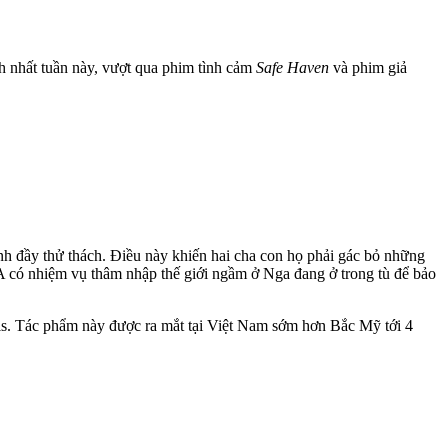
ch nhất tuần này, vượt qua phim tình cảm
Safe Haven
và phim giả
h đầy thử thách. Điều này khiến hai cha con họ phải gác bỏ những
IA có nhiệm vụ thâm nhập thế giới ngầm ở Nga đang ở trong tù để bảo
llis. Tác phẩm này được ra mắt tại Việt Nam sớm hơn Bắc Mỹ tới 4