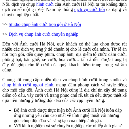
Nội, dịch vụ chụp
hình cưới
của Ảnh cưới Hà Nội tự tin khẳng định
dịch vụ số một tại Việt Nam hệ thống
dịch vụ cưới hỏi
đa dạng và
chuyên nghiệp nhất.
>>
Studio chụp ảnh cưới trọn gói ở Hà Nội
>>
Dịch vụ chụp ảnh cưới chuyên nghiệp
Đến với Ảnh cưới Hà Nội, quý khách có thể lựa chọn được rất
nhiều các dịch vụ ưng ý để chuẩn bị cho lễ cưới của mình. Từ lễ ăn
hỏi trọn gói, đến quay phim, chụp ảnh, địa điểm tổ chức đám cưới,
phông bạt, bàn ghế, xe cưới, hoa cưới… tất cả đều được trang bị
đầy đủ giúp cho lễ cưới của quý khách thêm trang trọng và ấm
cúng.
Chúng tôi cung cấp nhiều dịch vụ chụp hình cưới trong studio và
chụp hình cưới ngoại cảnh
, mang đậm phong cách và style riêng
cho mỗi cặp đôi. Ảnh cưới Hà Nội cũng là địa chỉ tin cậy để trang
điểm cô dâu, váy cưới và trang phục chú rể, tất cả đều được thiết kế
dựa trên những ý tưởng độc đáo của các cặp uyên ương.
Bộ ảnh cưới được thực hiện bởi Ảnh cưới Hà Nội luôn đáp
ứng những yêu cầu cao nhất về tính nghệ thuật với những
góc chụp độc đáo và sáng tạo của nhiếp ảnh gia.
Với kinh nghiệm và sự chuyên nghiệp, các nhiếp ảnh gia sẽ