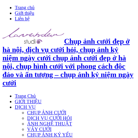
Trang chủ
Giới thiệu
Liên hệ
Chụp ảnh cưới đẹp ở
hà nội, dịch vụ cưới hỏi, chụp ảnh kỷ
niệm ngày cưới chụp ảnh cưới đẹp ở hà
nội, chụp hình cưới với phong cách độc
đáo và ấn tượng – chụp ảnh kỷ niệm ngày
cưới
Trang Chủ
GIỚI THIỆU
DỊCH VỤ
CHỤP ẢNH CƯỚI
DỊCH VỤ CƯỚI HỎI
ẢNH NGHỆ THUẬT
VÁY CƯỚI
CHỤP ẢNH KỶ YẾU