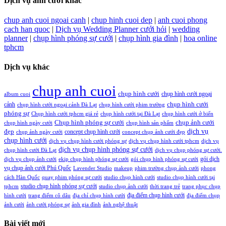
Dịch vụ ảnh cưới khác
chup anh cuoi ngoai canh
|
chup hinh cuoi dep
|
anh cuoi phong
cach han quoc
|
Dịch vụ Wedding Planner cưới hỏi
|
wedding
planner
|
chụp hình phóng sự cưới
|
chụp hình gia đình
|
hoa online
tphcm
Dịch vụ khác
chup anh cuoi
chụp hình cưới
chụp hình cưới ngoại
album cuoi
chụp hình cưới
cảnh
chụp hình cưới ngoại cảnh Đà Lạt
chụp hình cưới phim trường
phóng sự
Chụp hình cưới tphcm giá rẻ
chụp hình cưới tại Đà Lạt
chụp hình cưới ở biển
Chụp hình phóng sự cưới
chụp ảnh cưới
chụp hình ngày cưới
chụp hình sản phẩm
đẹp
dịch vụ
concept chụp hình cưới
chụp ảnh ngày cưới
concept chụp ảnh cưới đẹp
chụp hình cưới
dịch vụ chụp hình cưới phóng sự
dịch vụ chụp hình cưới tphcm
dịch vụ
dịch vụ chụp hình phóng sự cưới
chụp hình cưới Đà Lạt
dịch vụ chụp phóng sự cưới.
gói dịch
dịch vụ chụp ảnh cưới
ekip chụp hình phóng sự cưới
gói chụp hình phóng sự cưới
vụ chụp ảnh cưới Phú Quốc
Lavender Studio
makeup
phim trường chụp ảnh cưới
phong
cách Hàn Quốc
quay phim phóng sự cưới
studio chụp hình cưới
studio chụp hình cưới tại
studio chụp hình phóng sự cưới
tphcm
studio chụp ảnh cưới
thời trang trẻ
trang phục chụp
địa điểm chụp hình cưới
hình cưới
trang điểm cô dâu
địa chỉ chụp hình cưới
địa điểm chụp
ảnh cưới
ảnh cưới phóng sự
ảnh gia đình
ảnh nghệ thuật
Bài viết mới