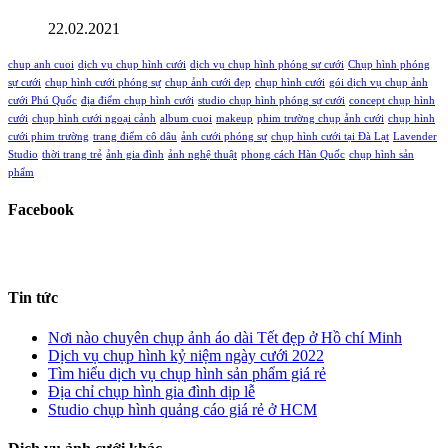
22.02.2021
chup anh cuoi
dịch vụ chụp hình cưới
dịch vụ chụp hình phóng sự cưới
Chụp hình phóng
sự cưới
chụp hình cưới phóng sự
chụp ảnh cưới đẹp
chụp hình cưới
gói dịch vụ chụp ảnh
cưới Phú Quốc
địa điểm chụp hình cưới
studio chụp hình phóng sự cưới
concept chụp hình
cưới
chụp hình cưới ngoại cảnh
album cuoi
makeup
phim trường chụp ảnh cưới
chụp hình
cưới phim trường
trang điểm cô dâu
ảnh cưới phóng sự
chụp hình cưới tại Đà Lạt
Lavender
Studio
thời trang trẻ
ảnh gia đình
ảnh nghệ thuật
phong cách Hàn Quốc
chụp hình sản
phẩm
Facebook
Tin tức
Nơi nào chuyên chụp ảnh áo dài Tết đẹp ở Hồ chí Minh
Dịch vụ chụp hình kỷ niệm ngày cưới 2022
Tìm hiểu dịch vụ chụp hình sản phẩm giá rẻ
Địa chỉ chụp hình gia đình dịp lễ
Studio chụp hình quảng cáo giá rẻ ở HCM