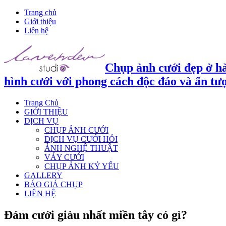
Trang chủ
Giới thiệu
Liên hệ
Chụp ảnh cưới đẹp ở hà
hình cưới với phong cách độc đáo và ấn tư
Trang Chủ
GIỚI THIỆU
DỊCH VỤ
CHỤP ẢNH CƯỚI
DỊCH VỤ CƯỚI HỎI
ẢNH NGHỆ THUẬT
VÁY CƯỚI
CHỤP ẢNH KỶ YẾU
GALLERY
BÁO GIÁ CHỤP
LIÊN HỆ
Đám cưới giàu nhất miền tây có gì?