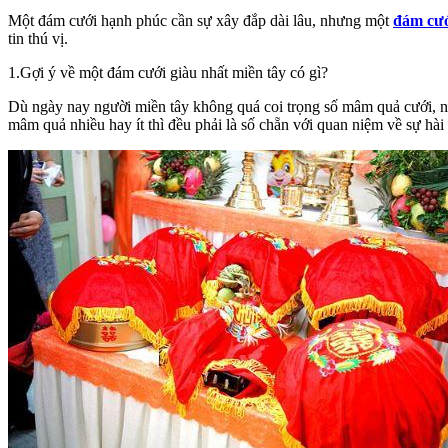
Một đám cưới hạnh phúc cần sự xây đắp dài lâu, nhưng một
đám cướ
tin thú vị.
1.Gợi ý về một đám cưới giàu nhất miền tây có gì?
Dù ngày nay người miền tây không quá coi trọng số mâm quả cưới, 
mâm quả nhiều hay ít thì đều phải là số chẵn với quan niệm về sự hài