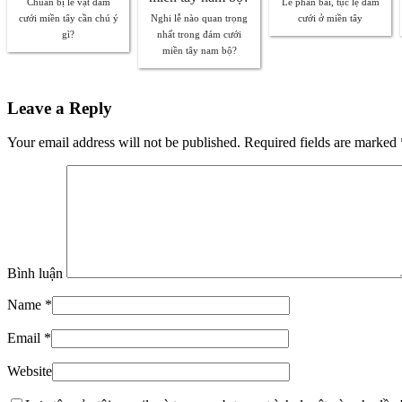
Chuẩn bị lễ vật đám
Lễ phản bái, tục lệ đám
cưới miền tây cần chú ý
Nghi lễ nào quan trọng
cưới ở miền tây
gì?
nhất trong đám cưới
miền tây nam bộ?
Leave a Reply
Your email address will not be published. Required fields are marked
Bình luận
Name
*
Email
*
Website