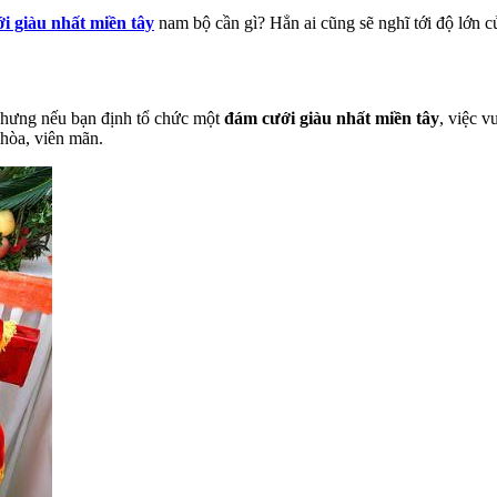
i giàu nhất miền tây
nam bộ cần gì? Hẳn ai cũng sẽ nghĩ tới độ lớn c
nhưng nếu bạn định tổ chức một
đám cưới giàu nhất miền tây
, việc v
 hòa, viên mãn.