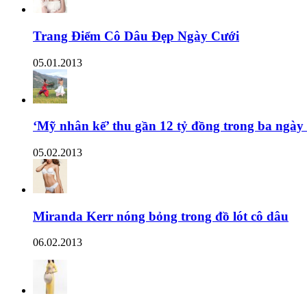
Trang Điểm Cô Dâu Đẹp Ngày Cưới
05.01.2013
‘Mỹ nhân kế’ thu gần 12 tỷ đồng trong ba ngày
05.02.2013
Miranda Kerr nóng bỏng trong đồ lót cô dâu
06.02.2013