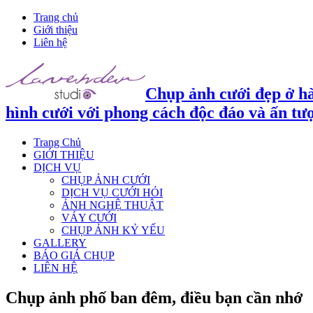
Trang chủ
Giới thiệu
Liên hệ
Chụp ảnh cưới đẹp ở hà
hình cưới với phong cách độc đáo và ấn tư
Trang Chủ
GIỚI THIỆU
DỊCH VỤ
CHỤP ẢNH CƯỚI
DỊCH VỤ CƯỚI HỎI
ẢNH NGHỆ THUẬT
VÁY CƯỚI
CHỤP ẢNH KỶ YẾU
GALLERY
BÁO GIÁ CHỤP
LIÊN HỆ
Chụp ảnh phố ban đêm, điều bạn cần nhớ