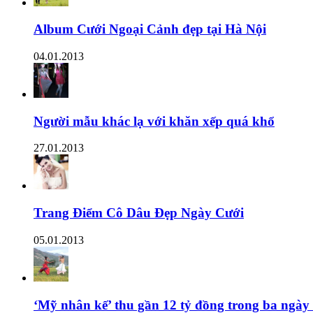
Album Cưới Ngoại Cảnh đẹp tại Hà Nội
04.01.2013
Người mẫu khác lạ với khăn xếp quá khổ
27.01.2013
Trang Điểm Cô Dâu Đẹp Ngày Cưới
05.01.2013
‘Mỹ nhân kế’ thu gần 12 tỷ đồng trong ba ngày