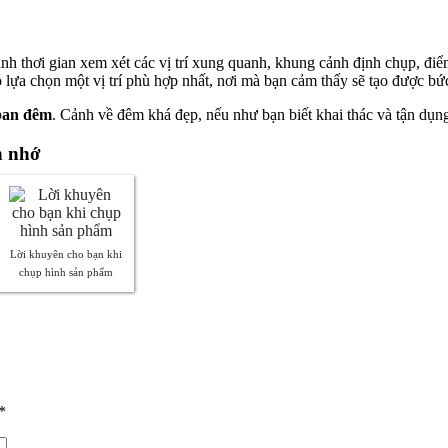
ành thơi gian xem xét các vị trí xung quanh, khung cảnh định chụp, điể
đó lựa chọn một vị trí phù hợp nhất, nơi mà bạn cảm thấy sẽ tạo được 
 ban đêm
. Cảnh về đêm khá đẹp, nếu như bạn biết khai thác và tận dụn
n nhớ
Lời khuyên cho bạn khi
chụp hình sản phẩm
*