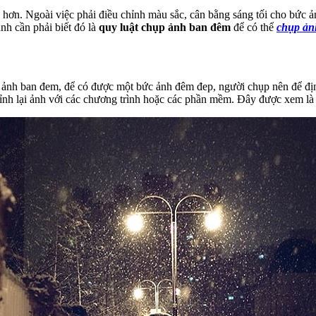
ơn. Ngoài việc phải điều chỉnh màu sắc, cân bằng sáng tối cho bức ản
h cần phải biết đó là
quy luật chụp ảnh ban đêm
để có thể
chụp ản
p ảnh ban đem, để có được một bức ảnh đêm đep, người chụp nên để đị
hỉnh lại ảnh với các chương trình hoặc các phần mềm. Đây được xem là