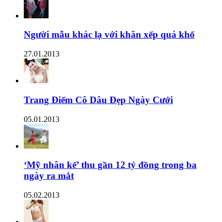
Người mẫu khác lạ với khăn xếp quá khổ
27.01.2013
Trang Điểm Cô Dâu Đẹp Ngày Cưới
05.01.2013
‘Mỹ nhân kế’ thu gần 12 tỷ đồng trong ba
ngày ra mắt
05.02.2013