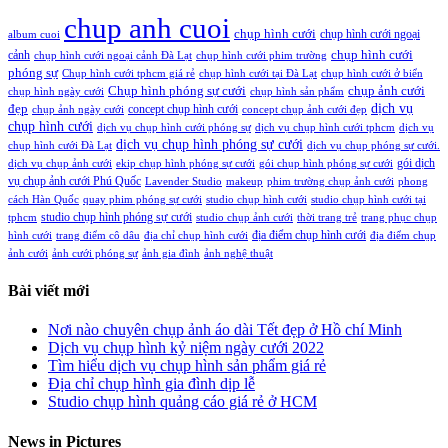
chup anh cuoi
chụp hình cưới
chụp hình cưới ngoại
album cuoi
chụp hình cưới
cảnh
chụp hình cưới ngoại cảnh Đà Lạt
chụp hình cưới phim trường
phóng sự
Chụp hình cưới tphcm giá rẻ
chụp hình cưới tại Đà Lạt
chụp hình cưới ở biển
Chụp hình phóng sự cưới
chụp ảnh cưới
chụp hình ngày cưới
chụp hình sản phẩm
đẹp
dịch vụ
concept chụp hình cưới
chụp ảnh ngày cưới
concept chụp ảnh cưới đẹp
chụp hình cưới
dịch vụ chụp hình cưới phóng sự
dịch vụ chụp hình cưới tphcm
dịch vụ
dịch vụ chụp hình phóng sự cưới
chụp hình cưới Đà Lạt
dịch vụ chụp phóng sự cưới.
gói dịch
dịch vụ chụp ảnh cưới
ekip chụp hình phóng sự cưới
gói chụp hình phóng sự cưới
vụ chụp ảnh cưới Phú Quốc
Lavender Studio
makeup
phim trường chụp ảnh cưới
phong
cách Hàn Quốc
quay phim phóng sự cưới
studio chụp hình cưới
studio chụp hình cưới tại
studio chụp hình phóng sự cưới
tphcm
studio chụp ảnh cưới
thời trang trẻ
trang phục chụp
địa điểm chụp hình cưới
hình cưới
trang điểm cô dâu
địa chỉ chụp hình cưới
địa điểm chụp
ảnh cưới
ảnh cưới phóng sự
ảnh gia đình
ảnh nghệ thuật
Bài viết mới
Nơi nào chuyên chụp ảnh áo dài Tết đẹp ở Hồ chí Minh
Dịch vụ chụp hình kỷ niệm ngày cưới 2022
Tìm hiểu dịch vụ chụp hình sản phẩm giá rẻ
Địa chỉ chụp hình gia đình dịp lễ
Studio chụp hình quảng cáo giá rẻ ở HCM
News in Pictures