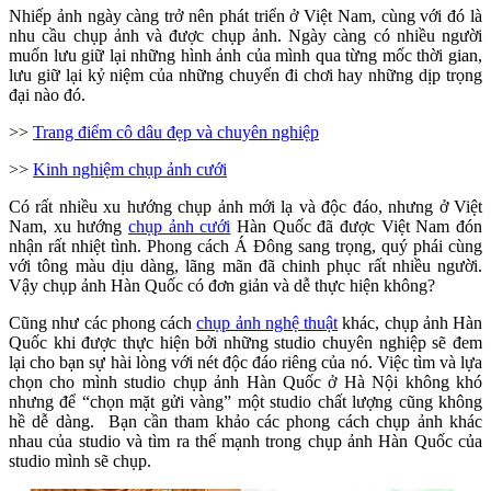
Nhiếp ảnh ngày càng trở nên phát triển ở Việt Nam, cùng với đó là
nhu cầu chụp ảnh và được chụp ảnh. Ngày càng có nhiều người
muốn lưu giữ lại những hình ảnh của mình qua từng mốc thời gian,
lưu giữ lại kỷ niệm của những chuyến đi chơi hay những dịp trọng
đại nào đó.
>>
Trang điểm cô dâu đẹp và chuyên nghiệp
>>
Kinh nghiệm chụp ảnh cưới
Có rất nhiều xu hướng chụp ảnh mới lạ và độc đáo, nhưng ở Việt
Nam, xu hướng
chụp ảnh cưới
Hàn Quốc đã được Việt Nam đón
nhận rất nhiệt tình. Phong cách Á Đông sang trọng, quý phái cùng
với tông màu dịu dàng, lãng mãn đã chinh phục rất nhiều người.
Vậy chụp ảnh Hàn Quốc có đơn giản và dễ thực hiện không?
Cũng như các phong cách
chụp ảnh nghệ thuật
khác, chụp ảnh Hàn
Quốc khi được thực hiện bởi những studio chuyên nghiệp sẽ đem
lại cho bạn sự hài lòng với nét độc đáo riêng của nó. Việc tìm và lựa
chọn cho mình studio chụp ảnh Hàn Quốc ở Hà Nội không khó
nhưng để “chọn mặt gửi vàng” một studio chất lượng cũng không
hề dễ dàng. Bạn cần tham khảo các phong cách chụp ảnh khác
nhau của studio và tìm ra thế mạnh trong chụp ảnh Hàn Quốc của
studio mình sẽ chụp.