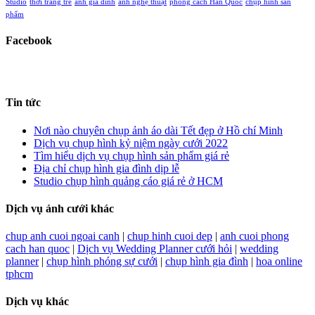
Studio
thời trang trẻ
ảnh gia đình
ảnh nghệ thuật
phong cách Hàn Quốc
chụp hình sản
phẩm
Facebook
Tin tức
Nơi nào chuyên chụp ảnh áo dài Tết đẹp ở Hồ chí Minh
Dịch vụ chụp hình kỷ niệm ngày cưới 2022
Tìm hiểu dịch vụ chụp hình sản phẩm giá rẻ
Địa chỉ chụp hình gia đình dịp lễ
Studio chụp hình quảng cáo giá rẻ ở HCM
Dịch vụ ảnh cưới khác
chup anh cuoi ngoai canh
|
chup hinh cuoi dep
|
anh cuoi phong
cach han quoc
|
Dịch vụ Wedding Planner cưới hỏi
|
wedding
planner
|
chụp hình phóng sự cưới
|
chụp hình gia đình
|
hoa online
tphcm
Dịch vụ khác