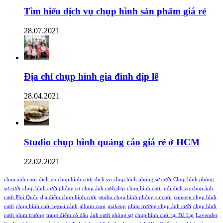
Tìm hiểu dịch vụ chụp hình sản phẩm giá rẻ
28.07.2021
Địa chỉ chụp hình gia đình dịp lễ
28.04.2021
Studio chụp hình quảng cáo giá rẻ ở HCM
22.02.2021
chup anh cuoi
dịch vụ chụp hình cưới
dịch vụ chụp hình phóng sự cưới
Chụp hình phóng
sự cưới
chụp hình cưới phóng sự
chụp ảnh cưới đẹp
chụp hình cưới
gói dịch vụ chụp ảnh
cưới Phú Quốc
địa điểm chụp hình cưới
studio chụp hình phóng sự cưới
concept chụp hình
cưới
chụp hình cưới ngoại cảnh
album cuoi
makeup
phim trường chụp ảnh cưới
chụp hình
cưới phim trường
trang điểm cô dâu
ảnh cưới phóng sự
chụp hình cưới tại Đà Lạt
Lavender