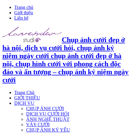
Trang chủ
Giới thiệu
Liên hệ
Chụp ảnh cưới đẹp ở
hà nội, dịch vụ cưới hỏi, chụp ảnh kỷ
niệm ngày cưới chụp ảnh cưới đẹp ở hà
nội, chụp hình cưới với phong cách độc
đáo và ấn tượng – chụp ảnh kỷ niệm ngày
cưới
Trang Chủ
GIỚI THIỆU
DỊCH VỤ
CHỤP ẢNH CƯỚI
DỊCH VỤ CƯỚI HỎI
ẢNH NGHỆ THUẬT
VÁY CƯỚI
CHỤP ẢNH KỶ YẾU