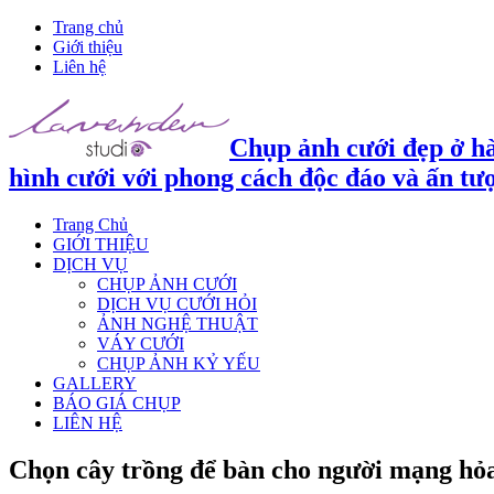
Trang chủ
Giới thiệu
Liên hệ
Chụp ảnh cưới đẹp ở hà
hình cưới với phong cách độc đáo và ấn tư
Trang Chủ
GIỚI THIỆU
DỊCH VỤ
CHỤP ẢNH CƯỚI
DỊCH VỤ CƯỚI HỎI
ẢNH NGHỆ THUẬT
VÁY CƯỚI
CHỤP ẢNH KỶ YẾU
GALLERY
BÁO GIÁ CHỤP
LIÊN HỆ
Chọn cây trồng để bàn cho người mạng hỏ