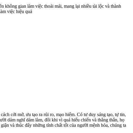
không gian làm việc thoải mái, mang lại nhiều tài lộc và thành
làm việc hiệu quả
h cởi mở, ưu tạo ra rủi ro, mạo hiểm. Có tư duy sáng tạo, tự tin,
ười dám nghĩ dám làm, đôi khi vì quá hiếu chiến và thẳng thắn, họ
giận và thúc đẩy những tính chất tốt của người mệnh hỏa, chúng ta