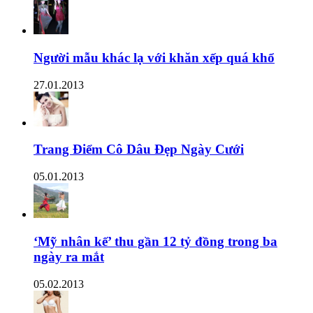
Người mẫu khác lạ với khăn xếp quá khổ
27.01.2013
Trang Điểm Cô Dâu Đẹp Ngày Cưới
05.01.2013
‘Mỹ nhân kế’ thu gần 12 tỷ đồng trong ba
ngày ra mắt
05.02.2013