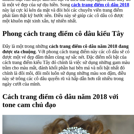
là một vẻ đẹp của sự dịu hiền. Song
cách trang điểm cô dâu 2018
này lại cực kì kén da mặt và đòi hỏi các chuyên viên trang điểm
phải làm thật kỹ bước nền. Điều này sẽ giúp các cô dâu có được
một khuôn mặt xinh xắn, tự nhiên nhất.
Phong cách trang điểm cô dâu kiểu Tây
Đây là một trong những
cách trang điểm cô dâu năm 2018 đang
được ưa chuộng
. Với phong cách trang điểm này các cô dâu sẽ có
được một vẻ đẹp đằm thắm cùng sự sắc nét. Đặc điểm nổi bật của
cách trang điểm kiểu Tây đó chính là việc sử dụng những gam màu
trầm cho màu mắt, đánh khối phần hai bên má và nổi bật nhất đó
chính là đôi môi, đôi môi luôn sử dụng những màu son đậm, điều
này sẽ trông các cô dâu quyến rũ và hấp dẫn hơn rất nhiều trong
ngày cưới của mình.
Cách trang điểm cô dâu năm 2018 với
tone cam chủ đạo