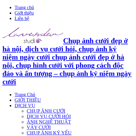
Trang chủ
Giới thiệu
Liên hệ
Chụp ảnh cưới đẹp ở
hà nội, dịch vụ cưới hỏi, chụp ảnh kỷ
niệm ngày cưới chụp ảnh cưới đẹp ở hà
nội, chụp hình cưới với phong cách độc
đáo và ấn tượng – chụp ảnh kỷ niệm ngày
cưới
Trang Chủ
GIỚI THIỆU
DỊCH VỤ
CHỤP ẢNH CƯỚI
DỊCH VỤ CƯỚI HỎI
ẢNH NGHỆ THUẬT
VÁY CƯỚI
CHỤP ẢNH KỶ YẾU