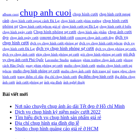
chup anh cuoi
chụp hình cưới
chụp hình cưới ngoại
album cuoi
chụp hình cưới
cảnh
chụp hình cưới ngoại cảnh Đà Lạt
chụp hình cưới phim trường
phóng sự
Chụp hình cưới tphcm giá rẻ
chụp hình cưới tại Đà Lạt
chụp hình cưới ở biển
Chụp hình phóng sự cưới
chụp ảnh cưới
chụp hình ngày cưới
chụp hình sản phẩm
đẹp
dịch vụ
concept chụp hình cưới
chụp ảnh ngày cưới
concept chụp ảnh cưới đẹp
chụp hình cưới
dịch vụ chụp hình cưới phóng sự
dịch vụ chụp hình cưới tphcm
dịch vụ
dịch vụ chụp hình phóng sự cưới
chụp hình cưới Đà Lạt
dịch vụ chụp phóng sự cưới.
gói dịch
dịch vụ chụp ảnh cưới
ekip chụp hình phóng sự cưới
gói chụp hình phóng sự cưới
vụ chụp ảnh cưới Phú Quốc
Lavender Studio
makeup
phim trường chụp ảnh cưới
phong
cách Hàn Quốc
quay phim phóng sự cưới
studio chụp hình cưới
studio chụp hình cưới tại
studio chụp hình phóng sự cưới
tphcm
studio chụp ảnh cưới
thời trang trẻ
trang phục chụp
địa điểm chụp hình cưới
hình cưới
trang điểm cô dâu
địa chỉ chụp hình cưới
địa điểm chụp
ảnh cưới
ảnh cưới phóng sự
ảnh gia đình
ảnh nghệ thuật
Bài viết mới
Nơi nào chuyên chụp ảnh áo dài Tết đẹp ở Hồ chí Minh
Dịch vụ chụp hình kỷ niệm ngày cưới 2022
Tìm hiểu dịch vụ chụp hình sản phẩm giá rẻ
Địa chỉ chụp hình gia đình dịp lễ
Studio chụp hình quảng cáo giá rẻ ở HCM