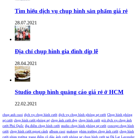
Tìm hiểu dịch vụ chụp hình sản phẩm giá rẻ
28.07.2021
Địa chỉ chụp hình gia đình dịp lễ
28.04.2021
Studio chụp hình quảng cáo giá rẻ ở HCM
22.02.2021
chup anh cuoi
dịch vụ chụp hình cưới
dịch vụ chụp hình phóng sự cưới
Chụp hình phóng
sự cưới
chụp hình cưới phóng sự
chụp ảnh cưới đẹp
chụp hình cưới
gói dịch vụ chụp ảnh
cưới Phú Quốc
địa điểm chụp hình cưới
studio chụp hình phóng sự cưới
concept chụp hình
cưới
chụp hình cưới ngoại cảnh
album cuoi
makeup
phim trường chụp ảnh cưới
chụp hình
cưới phim trường
trang điểm cô dâu
ảnh cưới phóng sự
chụp hình cưới tại Đà Lạt
Lavender