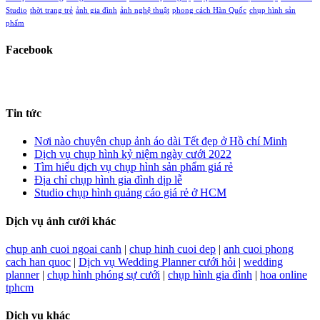
Studio
thời trang trẻ
ảnh gia đình
ảnh nghệ thuật
phong cách Hàn Quốc
chụp hình sản
phẩm
Facebook
Tin tức
Nơi nào chuyên chụp ảnh áo dài Tết đẹp ở Hồ chí Minh
Dịch vụ chụp hình kỷ niệm ngày cưới 2022
Tìm hiểu dịch vụ chụp hình sản phẩm giá rẻ
Địa chỉ chụp hình gia đình dịp lễ
Studio chụp hình quảng cáo giá rẻ ở HCM
Dịch vụ ảnh cưới khác
chup anh cuoi ngoai canh
|
chup hinh cuoi dep
|
anh cuoi phong
cach han quoc
|
Dịch vụ Wedding Planner cưới hỏi
|
wedding
planner
|
chụp hình phóng sự cưới
|
chụp hình gia đình
|
hoa online
tphcm
Dịch vụ khác