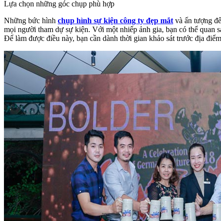
Lựa chọn những góc chụp phù hợp
Những bức hình
chụp hình sự kiện công ty đẹp mắt
và ấn tượng đế
mọi người tham dự sự kiện. Với một nhiếp ảnh gia, bạn có thể quan 
Để làm được điều này, bạn cần dành thời gian khảo sát trước địa điểm