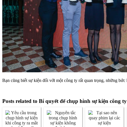
Bạn cũng biết sự kiện đối với một công ty rất quan trọng, những bức
Posts related to Bí quyết để chụp hình sự kiện công t