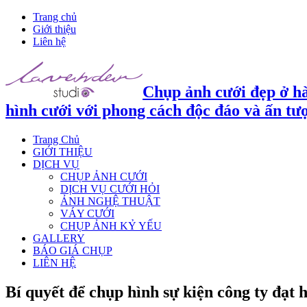
Trang chủ
Giới thiệu
Liên hệ
Chụp ảnh cưới đẹp ở hà
hình cưới với phong cách độc đáo và ấn tư
Trang Chủ
GIỚI THIỆU
DỊCH VỤ
CHỤP ẢNH CƯỚI
DỊCH VỤ CƯỚI HỎI
ẢNH NGHỆ THUẬT
VÁY CƯỚI
CHỤP ẢNH KỶ YẾU
GALLERY
BÁO GIÁ CHỤP
LIÊN HỆ
Bí quyết để chụp hình sự kiện công ty đạt 