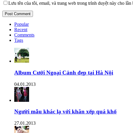
Lưu tên của tôi, email, và trang web trong trình duyệt này cho lần b
Popular
Recent
Comments
Tags
Album Cưới Ngoại Cảnh đẹp tại Hà Nội
04.01.2013
Người mẫu khác lạ với khăn xếp quá khổ
27.01.2013