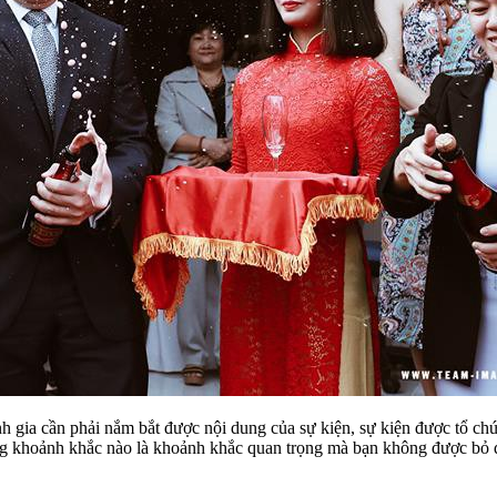
h gia cần phải nắm bắt được nội dung của sự kiện, sự kiện được tổ ch
ững khoảnh khắc nào là khoảnh khắc quan trọng mà bạn không được bỏ