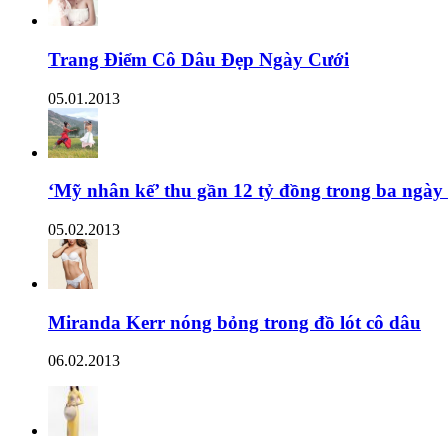
Trang Điểm Cô Dâu Đẹp Ngày Cưới
05.01.2013
‘Mỹ nhân kế’ thu gần 12 tỷ đồng trong ba ngày
05.02.2013
Miranda Kerr nóng bỏng trong đồ lót cô dâu
06.02.2013