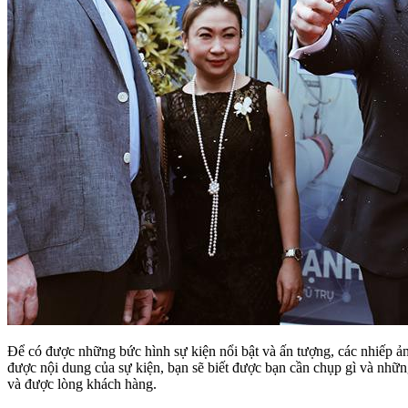
Để có được những bức hình sự kiện nổi bật và ấn tượng, các nhiếp ản
được nội dung của sự kiện, bạn sẽ biết được bạn cần chụp gì và nh
và được lòng khách hàng.