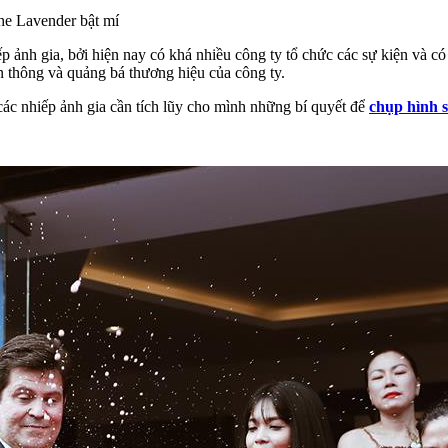
ghe Lavender bật mí
ếp ảnh gia, bởi hiện nay có khá nhiều công ty tổ chức các sự kiện và c
n thông và quảng bá thương hiệu của công ty.
các nhiếp ảnh gia cần tích lũy cho mình những bí quyết để
chụp hình s