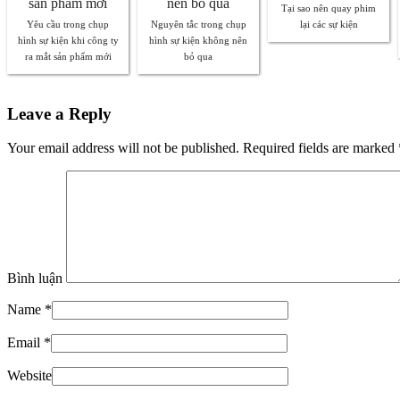
Tại sao nên quay phim
Yêu cầu trong chụp
Nguyên tắc trong chụp
lại các sự kiện
hình sự kiện khi công ty
hình sự kiện không nên
ra mắt sản phẩm mới
bỏ qua
Leave a Reply
Your email address will not be published. Required fields are marked
Bình luận
Name
*
Email
*
Website