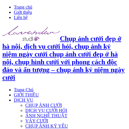
Trang chủ
Giới thiệu
Liên hệ
Chụp ảnh cưới đẹp ở
hà nội, dịch vụ cưới hỏi, chụp ảnh kỷ
niệm ngày cưới chụp ảnh cưới đẹp ở hà
nội, chụp hình cưới với phong cách độc
đáo và ấn tượng – chụp ảnh kỷ niệm ngày
cưới
Trang Chủ
GIỚI THIỆU
DỊCH VỤ
CHỤP ẢNH CƯỚI
DỊCH VỤ CƯỚI HỎI
ẢNH NGHỆ THUẬT
VÁY CƯỚI
CHỤP ẢNH KỶ YẾU