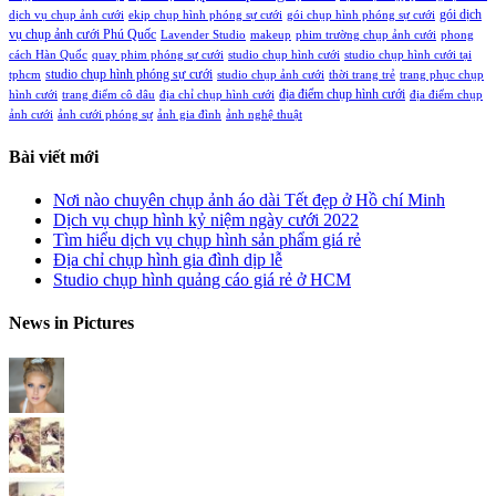
gói dịch
dịch vụ chụp ảnh cưới
ekip chụp hình phóng sự cưới
gói chụp hình phóng sự cưới
vụ chụp ảnh cưới Phú Quốc
Lavender Studio
makeup
phim trường chụp ảnh cưới
phong
cách Hàn Quốc
quay phim phóng sự cưới
studio chụp hình cưới
studio chụp hình cưới tại
studio chụp hình phóng sự cưới
tphcm
studio chụp ảnh cưới
thời trang trẻ
trang phục chụp
địa điểm chụp hình cưới
hình cưới
trang điểm cô dâu
địa chỉ chụp hình cưới
địa điểm chụp
ảnh cưới
ảnh cưới phóng sự
ảnh gia đình
ảnh nghệ thuật
Bài viết mới
Nơi nào chuyên chụp ảnh áo dài Tết đẹp ở Hồ chí Minh
Dịch vụ chụp hình kỷ niệm ngày cưới 2022
Tìm hiểu dịch vụ chụp hình sản phẩm giá rẻ
Địa chỉ chụp hình gia đình dịp lễ
Studio chụp hình quảng cáo giá rẻ ở HCM
News in Pictures