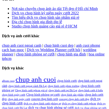
Nơi nào chuyên chụp ảnh áo dài Tết đẹp ở Hồ chí Minh
Dịch vụ chụp hình kỷ niệm ngày cưới 2022
Tìm hiểu dịch vụ chụp hình sản phẩm giá rẻ
Địa chỉ chụp hình gia đình dịp lễ
Studio chụp hình quảng cáo giá rẻ ở HCM
Dịch vụ ảnh cưới khác
chup anh cuoi ngoai canh
|
chup hinh cuoi dep
|
anh cuoi phong
cach han quoc
|
Dịch vụ Wedding Planner cưới hỏi
|
wedding
planner
|
chụp hình phóng sự cưới
|
chụp hình gia đình
|
hoa online
tphcm
Dịch vụ khác
chup anh cuoi
chụp hình cưới
chụp hình cưới ngoại
album cuoi
chụp hình cưới
cảnh
chụp hình cưới ngoại cảnh Đà Lạt
chụp hình cưới phim trường
phóng sự
Chụp hình cưới tphcm giá rẻ
chụp hình cưới tại Đà Lạt
chụp hình cưới ở biển
Chụp hình phóng sự cưới
chụp ảnh cưới
chụp hình ngày cưới
chụp hình sản phẩm
đẹp
dịch vụ
concept chụp hình cưới
chụp ảnh ngày cưới
concept chụp ảnh cưới đẹp
chụp hình cưới
dịch vụ chụp hình cưới phóng sự
dịch vụ chụp hình cưới tphcm
dịch vụ
dịch vụ chụp hình phóng sự cưới
chụp hình cưới Đà Lạt
dịch vụ chụp phóng sự cưới.