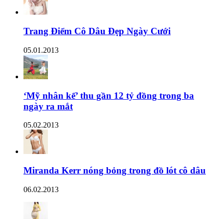
Trang Điểm Cô Dâu Đẹp Ngày Cưới
05.01.2013
‘Mỹ nhân kế’ thu gần 12 tỷ đồng trong ba
ngày ra mắt
05.02.2013
Miranda Kerr nóng bỏng trong đồ lót cô dâu
06.02.2013