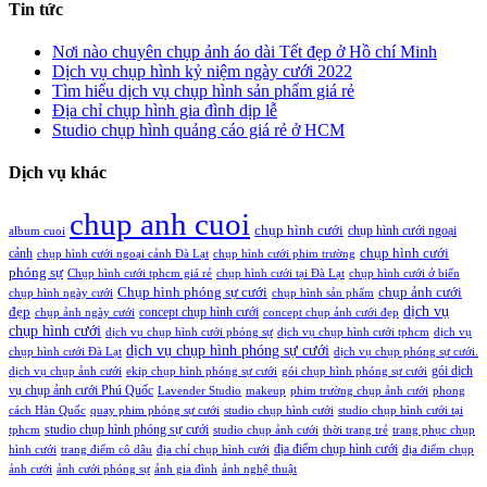
Tin tức
Nơi nào chuyên chụp ảnh áo dài Tết đẹp ở Hồ chí Minh
Dịch vụ chụp hình kỷ niệm ngày cưới 2022
Tìm hiểu dịch vụ chụp hình sản phẩm giá rẻ
Địa chỉ chụp hình gia đình dịp lễ
Studio chụp hình quảng cáo giá rẻ ở HCM
Dịch vụ khác
chup anh cuoi
chụp hình cưới
chụp hình cưới ngoại
album cuoi
chụp hình cưới
cảnh
chụp hình cưới ngoại cảnh Đà Lạt
chụp hình cưới phim trường
phóng sự
Chụp hình cưới tphcm giá rẻ
chụp hình cưới tại Đà Lạt
chụp hình cưới ở biển
Chụp hình phóng sự cưới
chụp ảnh cưới
chụp hình ngày cưới
chụp hình sản phẩm
đẹp
dịch vụ
concept chụp hình cưới
chụp ảnh ngày cưới
concept chụp ảnh cưới đẹp
chụp hình cưới
dịch vụ chụp hình cưới phóng sự
dịch vụ chụp hình cưới tphcm
dịch vụ
dịch vụ chụp hình phóng sự cưới
chụp hình cưới Đà Lạt
dịch vụ chụp phóng sự cưới.
gói dịch
dịch vụ chụp ảnh cưới
ekip chụp hình phóng sự cưới
gói chụp hình phóng sự cưới
vụ chụp ảnh cưới Phú Quốc
Lavender Studio
makeup
phim trường chụp ảnh cưới
phong
cách Hàn Quốc
quay phim phóng sự cưới
studio chụp hình cưới
studio chụp hình cưới tại
studio chụp hình phóng sự cưới
tphcm
studio chụp ảnh cưới
thời trang trẻ
trang phục chụp
địa điểm chụp hình cưới
hình cưới
trang điểm cô dâu
địa chỉ chụp hình cưới
địa điểm chụp
ảnh cưới
ảnh cưới phóng sự
ảnh gia đình
ảnh nghệ thuật