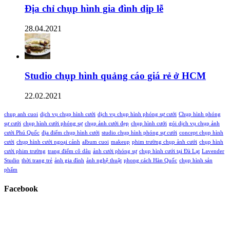
Địa chỉ chụp hình gia đình dịp lễ
28.04.2021
Studio chụp hình quảng cáo giá rẻ ở HCM
22.02.2021
chup anh cuoi
dịch vụ chụp hình cưới
dịch vụ chụp hình phóng sự cưới
Chụp hình phóng
sự cưới
chụp hình cưới phóng sự
chụp ảnh cưới đẹp
chụp hình cưới
gói dịch vụ chụp ảnh
cưới Phú Quốc
địa điểm chụp hình cưới
studio chụp hình phóng sự cưới
concept chụp hình
cưới
chụp hình cưới ngoại cảnh
album cuoi
makeup
phim trường chụp ảnh cưới
chụp hình
cưới phim trường
trang điểm cô dâu
ảnh cưới phóng sự
chụp hình cưới tại Đà Lạt
Lavender
Studio
thời trang trẻ
ảnh gia đình
ảnh nghệ thuật
phong cách Hàn Quốc
chụp hình sản
phẩm
Facebook