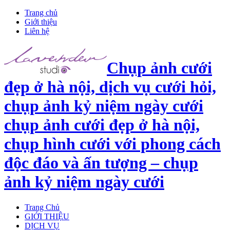
Trang chủ
Giới thiệu
Liên hệ
Chụp ảnh cưới
đẹp ở hà nội, dịch vụ cưới hỏi,
chụp ảnh kỷ niệm ngày cưới
chụp ảnh cưới đẹp ở hà nội,
chụp hình cưới với phong cách
độc đáo và ấn tượng – chụp
ảnh kỷ niệm ngày cưới
Trang Chủ
GIỚI THIỆU
DỊCH VỤ