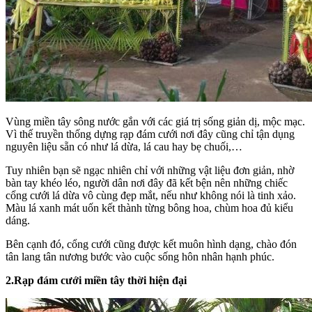
Vùng miền tây sông nước gắn với các giá trị sống giản dị, mộc mạc.
Vì thế truyền thống dựng rạp đám cưới nơi đây cũng chỉ tận dụng
nguyên liệu sẵn có như lá dừa, lá cau hay bẹ chuối,…
Tuy nhiên bạn sẽ ngạc nhiên chỉ với những vật liệu đơn giản, nhờ
bàn tay khéo léo, người dân nơi đây đã kết bện nên những chiếc
cổng cưới lá dừa vô cùng đẹp mắt, nếu như không nói là tinh xảo.
Màu lá xanh mát uốn kết thành từng bông hoa, chùm hoa đủ kiểu
dáng.
Bên cạnh đó, cổng cưới cũng được kết muôn hình dạng, chào đón
tân lang tân nương bước vào cuộc sống hôn nhân hạnh phúc.
2.Rạp đám cưới miền tây thời hiện đại