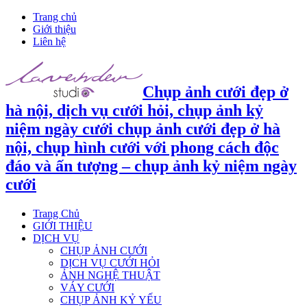
Trang chủ
Giới thiệu
Liên hệ
Chụp ảnh cưới đẹp ở
hà nội, dịch vụ cưới hỏi, chụp ảnh kỷ
niệm ngày cưới chụp ảnh cưới đẹp ở hà
nội, chụp hình cưới với phong cách độc
đáo và ấn tượng – chụp ảnh kỷ niệm ngày
cưới
Trang Chủ
GIỚI THIỆU
DỊCH VỤ
CHỤP ẢNH CƯỚI
DỊCH VỤ CƯỚI HỎI
ẢNH NGHỆ THUẬT
VÁY CƯỚI
CHỤP ẢNH KỶ YẾU