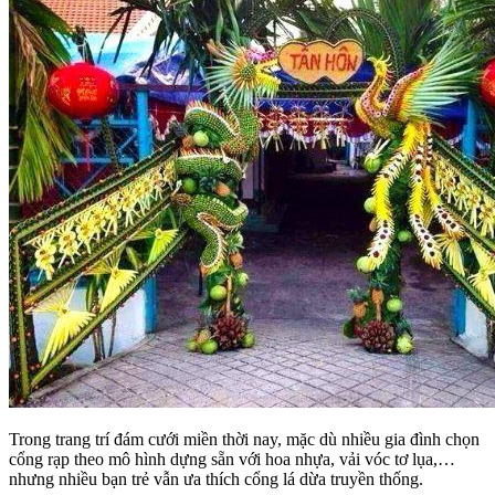
Trong trang trí đám cưới miền thời nay, mặc dù nhiều gia đình chọn
cổng rạp theo mô hình dựng sẵn với hoa nhựa, vải vóc tơ lụa,…
nhưng nhiều bạn trẻ vẫn ưa thích cổng lá dừa truyền thống.