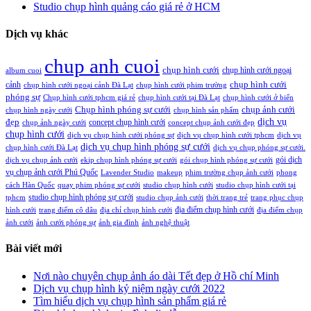
Studio chụp hình quảng cáo giá rẻ ở HCM
Dịch vụ khác
chup anh cuoi
chụp hình cưới
chụp hình cưới ngoại
album cuoi
chụp hình cưới
cảnh
chụp hình cưới ngoại cảnh Đà Lạt
chụp hình cưới phim trường
phóng sự
Chụp hình cưới tphcm giá rẻ
chụp hình cưới tại Đà Lạt
chụp hình cưới ở biển
Chụp hình phóng sự cưới
chụp ảnh cưới
chụp hình ngày cưới
chụp hình sản phẩm
đẹp
dịch vụ
concept chụp hình cưới
chụp ảnh ngày cưới
concept chụp ảnh cưới đẹp
chụp hình cưới
dịch vụ chụp hình cưới phóng sự
dịch vụ chụp hình cưới tphcm
dịch vụ
dịch vụ chụp hình phóng sự cưới
chụp hình cưới Đà Lạt
dịch vụ chụp phóng sự cưới.
gói dịch
dịch vụ chụp ảnh cưới
ekip chụp hình phóng sự cưới
gói chụp hình phóng sự cưới
vụ chụp ảnh cưới Phú Quốc
Lavender Studio
makeup
phim trường chụp ảnh cưới
phong
cách Hàn Quốc
quay phim phóng sự cưới
studio chụp hình cưới
studio chụp hình cưới tại
studio chụp hình phóng sự cưới
tphcm
studio chụp ảnh cưới
thời trang trẻ
trang phục chụp
địa điểm chụp hình cưới
hình cưới
trang điểm cô dâu
địa chỉ chụp hình cưới
địa điểm chụp
ảnh cưới
ảnh cưới phóng sự
ảnh gia đình
ảnh nghệ thuật
Bài viết mới
Nơi nào chuyên chụp ảnh áo dài Tết đẹp ở Hồ chí Minh
Dịch vụ chụp hình kỷ niệm ngày cưới 2022
Tìm hiểu dịch vụ chụp hình sản phẩm giá rẻ