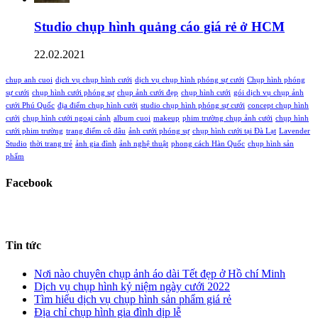
Studio chụp hình quảng cáo giá rẻ ở HCM
22.02.2021
chup anh cuoi
dịch vụ chụp hình cưới
dịch vụ chụp hình phóng sự cưới
Chụp hình phóng
sự cưới
chụp hình cưới phóng sự
chụp ảnh cưới đẹp
chụp hình cưới
gói dịch vụ chụp ảnh
cưới Phú Quốc
địa điểm chụp hình cưới
studio chụp hình phóng sự cưới
concept chụp hình
cưới
chụp hình cưới ngoại cảnh
album cuoi
makeup
phim trường chụp ảnh cưới
chụp hình
cưới phim trường
trang điểm cô dâu
ảnh cưới phóng sự
chụp hình cưới tại Đà Lạt
Lavender
Studio
thời trang trẻ
ảnh gia đình
ảnh nghệ thuật
phong cách Hàn Quốc
chụp hình sản
phẩm
Facebook
Tin tức
Nơi nào chuyên chụp ảnh áo dài Tết đẹp ở Hồ chí Minh
Dịch vụ chụp hình kỷ niệm ngày cưới 2022
Tìm hiểu dịch vụ chụp hình sản phẩm giá rẻ
Địa chỉ chụp hình gia đình dịp lễ