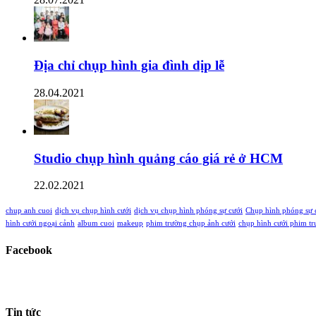
Địa chỉ chụp hình gia đình dịp lễ
28.04.2021
Studio chụp hình quảng cáo giá rẻ ở HCM
22.02.2021
chup anh cuoi
dịch vụ chụp hình cưới
dịch vụ chụp hình phóng sự cưới
Chụp hình phóng sự 
hình cưới ngoại cảnh
album cuoi
makeup
phim trường chụp ảnh cưới
chụp hình cưới phim t
Facebook
Tin tức