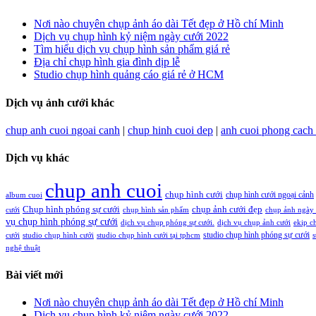
Nơi nào chuyên chụp ảnh áo dài Tết đẹp ở Hồ chí Minh
Dịch vụ chụp hình kỷ niệm ngày cưới 2022
Tìm hiểu dịch vụ chụp hình sản phẩm giá rẻ
Địa chỉ chụp hình gia đình dịp lễ
Studio chụp hình quảng cáo giá rẻ ở HCM
Dịch vụ ảnh cưới khác
chup anh cuoi ngoai canh
|
chup hinh cuoi dep
|
anh cuoi phong cach
Dịch vụ khác
chup anh cuoi
chụp hình cưới
chụp hình cưới ngoại cảnh
album cuoi
Chụp hình phóng sự cưới
chụp ảnh cưới đẹp
cưới
chụp hình sản phẩm
chụp ảnh ngày 
vụ chụp hình phóng sự cưới
dịch vụ chụp phóng sự cưới.
dịch vụ chụp ảnh cưới
ekip c
studio chụp hình phóng sự cưới
cưới
studio chụp hình cưới
studio chụp hình cưới tại tphcm
s
nghệ thuật
Bài viết mới
Nơi nào chuyên chụp ảnh áo dài Tết đẹp ở Hồ chí Minh
Dịch vụ chụp hình kỷ niệm ngày cưới 2022