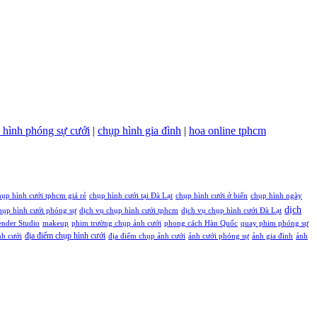
 hình phóng sự cưới
|
chụp hình gia đình
|
hoa online tphcm
ụp hình cưới tphcm giá rẻ
chụp hình cưới tại Đà Lạt
chụp hình cưới ở biển
chụp hình ngày
dịch
hụp hình cưới phóng sự
dịch vụ chụp hình cưới tphcm
dịch vụ chụp hình cưới Đà Lạt
nder Studio
makeup
phim trường chụp ảnh cưới
phong cách Hàn Quốc
quay phim phóng sự
địa điểm chụp hình cưới
nh cưới
địa điểm chụp ảnh cưới
ảnh cưới phóng sự
ảnh gia đình
ảnh