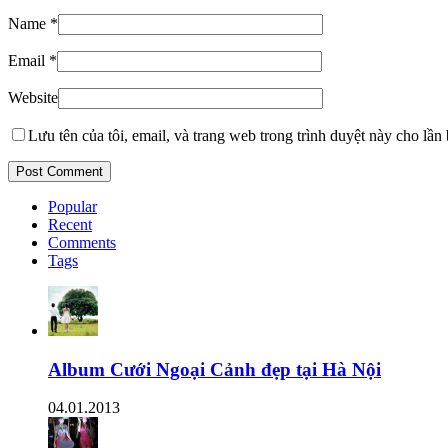
Name
*
Email
*
Website
Lưu tên của tôi, email, và trang web trong trình duyệt này cho lần b
Popular
Recent
Comments
Tags
Album Cưới Ngoại Cảnh đẹp tại Hà Nội
04.01.2013