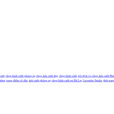
cưới
chụp hình cưới phóng sự
chụp ảnh cưới đẹp
chụp hình cưới
gói dịch vụ chụp ảnh cưới Ph
rường
trang điểm cô dâu
ảnh cưới phóng sự
chụp hình cưới tại Đà Lạt
Lavender Studio
thời tran