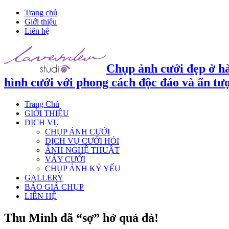
Trang chủ
Giới thiệu
Liên hệ
Chụp ảnh cưới đẹp ở hà
hình cưới với phong cách độc đáo và ấn tư
Trang Chủ
GIỚI THIỆU
DỊCH VỤ
CHỤP ẢNH CƯỚI
DỊCH VỤ CƯỚI HỎI
ẢNH NGHỆ THUẬT
VÁY CƯỚI
CHỤP ẢNH KỶ YẾU
GALLERY
BÁO GIÁ CHỤP
LIÊN HỆ
Thu Minh đã “sợ” hở quá đà!