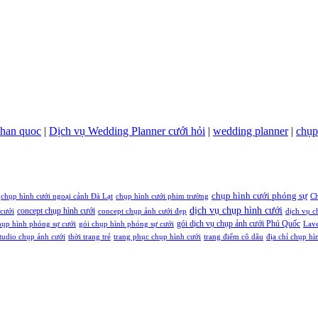
 han quoc
|
Dịch vụ Wedding Planner cưới hỏi
|
wedding planner
|
chụp
chụp hình cưới phóng sự
chụp hình cưới ngoại cảnh Đà Lạt
chụp hình cưới phim trường
Ch
dịch vụ chụp hình cưới
concept chụp hình cưới
cưới
concept chụp ảnh cưới đẹp
dịch vụ c
gói dịch vụ chụp ảnh cưới Phú Quốc
hụp hình phóng sự cưới
gói chụp hình phóng sự cưới
Lave
tudio chụp ảnh cưới
thời trang trẻ
trang phục chụp hình cưới
trang điểm cô dâu
địa chỉ chụp hì