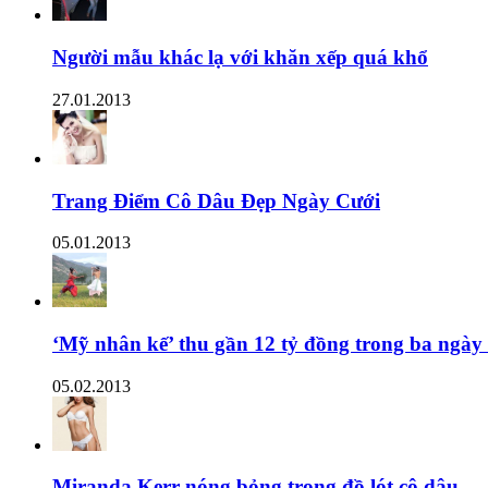
Người mẫu khác lạ với khăn xếp quá khổ
27.01.2013
Trang Điểm Cô Dâu Đẹp Ngày Cưới
05.01.2013
‘Mỹ nhân kế’ thu gần 12 tỷ đồng trong ba ngày
05.02.2013
Miranda Kerr nóng bỏng trong đồ lót cô dâu