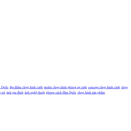
ú Quốc
địa điểm chụp hình cưới
studio chụp hình phóng sự cưới
concept chụp hình cưới
chụp
g trẻ
ảnh gia đình
ảnh nghệ thuật
phong cách Hàn Quốc
chụp hình sản phẩm