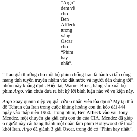
“Argo”
đem về
cho
Ben
Affleck
tượng
vàng
Oscar
cho
“Phim
hay
nhất”.
“Trao giải thưởng cho một bộ phim chống Iran là hành vi tấn công
mang tính tuyên truyền nhằm vào đất nước và người dân chúng tôi”,
nhóm này khẳng định. Hiện tại, Warner Bros., hãng sản xuất bộ
phim
Argo
, vẫn chưa đưa ra bất kỳ lời bình luận nào về vụ kiện này.
Argo
xoay quanh điệp vụ giải cứu 6 nhân viên tòa đại sứ Mỹ tại thủ
đô Tehran của Iran trong cuộc khủng hoảng con tin kéo dài 444
ngày vào thập niên 1960. Trong phim, Ben Affleck vào vai Tony
Mendez, một chuyên gia giải cứu con tin của CIA. Mendez đã giúp
6 người này cải trang thành một đoàn làm phim Hollywood để thoát
khỏi Iran.
Argo
đã giành 3 giải Oscar, trong đó có “Phim hay nhất”.