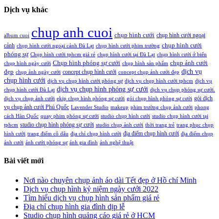
Dịch vụ khác
chup anh cuoi
chụp hình cưới
chụp hình cưới ngoại
album cuoi
chụp hình cưới
cảnh
chụp hình cưới ngoại cảnh Đà Lạt
chụp hình cưới phim trường
phóng sự
Chụp hình cưới tphcm giá rẻ
chụp hình cưới tại Đà Lạt
chụp hình cưới ở biển
Chụp hình phóng sự cưới
chụp ảnh cưới
chụp hình ngày cưới
chụp hình sản phẩm
đẹp
dịch vụ
concept chụp hình cưới
chụp ảnh ngày cưới
concept chụp ảnh cưới đẹp
chụp hình cưới
dịch vụ chụp hình cưới phóng sự
dịch vụ chụp hình cưới tphcm
dịch vụ
dịch vụ chụp hình phóng sự cưới
chụp hình cưới Đà Lạt
dịch vụ chụp phóng sự cưới.
gói dịch
dịch vụ chụp ảnh cưới
ekip chụp hình phóng sự cưới
gói chụp hình phóng sự cưới
vụ chụp ảnh cưới Phú Quốc
Lavender Studio
makeup
phim trường chụp ảnh cưới
phong
cách Hàn Quốc
quay phim phóng sự cưới
studio chụp hình cưới
studio chụp hình cưới tại
studio chụp hình phóng sự cưới
tphcm
studio chụp ảnh cưới
thời trang trẻ
trang phục chụp
địa điểm chụp hình cưới
hình cưới
trang điểm cô dâu
địa chỉ chụp hình cưới
địa điểm chụp
ảnh cưới
ảnh cưới phóng sự
ảnh gia đình
ảnh nghệ thuật
Bài viết mới
Nơi nào chuyên chụp ảnh áo dài Tết đẹp ở Hồ chí Minh
Dịch vụ chụp hình kỷ niệm ngày cưới 2022
Tìm hiểu dịch vụ chụp hình sản phẩm giá rẻ
Địa chỉ chụp hình gia đình dịp lễ
Studio chụp hình quảng cáo giá rẻ ở HCM