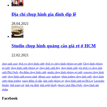
Địa chỉ chụp hình gia đình dịp lễ
28.04.2021
Studio chụp hình quảng cáo giá rẻ ở HCM
22.02.2021
chup anh cuoi
dịch vụ chụp hình cưới
dịch vụ chụp hình phóng sự cưới
Chụp hình phóng
sự cưới
chụp hình cưới phóng sự
chụp ảnh cưới đẹp
chụp hình cưới
gói dịch vụ chụp ảnh
cưới Phú Quốc
địa điểm chụp hình cưới
studio chụp hình phóng sự cưới
concept chụp hình
cưới
chụp hình cưới ngoại cảnh
album cuoi
makeup
phim trường chụp ảnh cưới
chụp hình
cưới phim trường
trang điểm cô dâu
ảnh cưới phóng sự
chụp hình cưới tại Đà Lạt
Lavender
Studio
thời trang trẻ
ảnh gia đình
ảnh nghệ thuật
phong cách Hàn Quốc
chụp hình sản
phẩm
Facebook