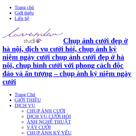
Trang chủ
Giới thiệu
Liên hệ
Chụp ảnh cưới đẹp ở
hà nội, dịch vụ cưới hỏi, chụp ảnh kỷ
niệm ngày cưới chụp ảnh cưới đẹp ở hà
nội, chụp hình cưới với phong cách độc
đáo và ấn tượng – chụp ảnh kỷ niệm ngày
cưới
Trang Chủ
GIỚI THIỆU
DỊCH VỤ
CHỤP ẢNH CƯỚI
DỊCH VỤ CƯỚI HỎI
ẢNH NGHỆ THUẬT
VÁY CƯỚI
CHỤP ẢNH KỶ YẾU