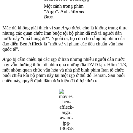
Một cảnh trong phim
“Argo”. Ảnh:
Warner
Bros.
Mặc dù không giải thích vì sao
Argo
được cho là không trung thực
nhưng các quan chức Iran buộc tội bộ phim đã mô tả người dân
nước này “quá hung dữ”. Ngoài ra, họ còn cho rằng bộ phim của
đạo diễn Ben Affleck là “một sự vi phạm các tiêu chuẩn văn hóa
quốc tế”.
Argo
bị cấm chiếu tại các rạp ở Iran nhưng nhiều người dân nước
này vẫn thưởng thức bộ phim qua những đĩa DVD lậu. Hôm 11/3,
một nhóm quan chức văn hóa và nhà phê bình phim Iran tổ chức
buổi chiếu kín bộ phim này tại một rạp ở thủ đô Tehran. Sau buổi
chiếu này, quyết định đâm đơn kiện đã được đưa ra.