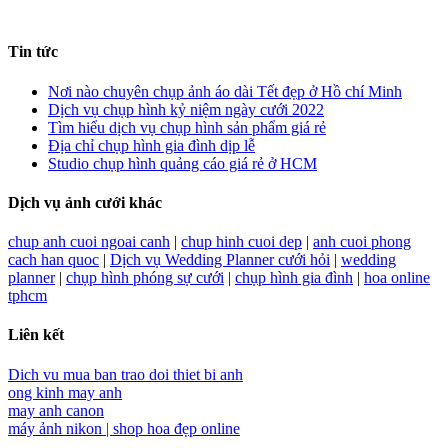
Tin tức
Nơi nào chuyên chụp ảnh áo dài Tết đẹp ở Hồ chí Minh
Dịch vụ chụp hình kỷ niệm ngày cưới 2022
Tìm hiểu dịch vụ chụp hình sản phẩm giá rẻ
Địa chỉ chụp hình gia đình dịp lễ
Studio chụp hình quảng cáo giá rẻ ở HCM
Dịch vụ ảnh cưới khác
chup anh cuoi ngoai canh
|
chup hinh cuoi dep
|
anh cuoi phong
cach han quoc
|
Dịch vụ Wedding Planner cưới hỏi
|
wedding
planner
|
chụp hình phóng sự cưới
|
chụp hình gia đình
|
hoa online
tphcm
Liên kết
Dich vu mua ban trao doi thiet bi anh
ong kinh may anh
may anh canon
máy ảnh nikon |
shop hoa đẹp online