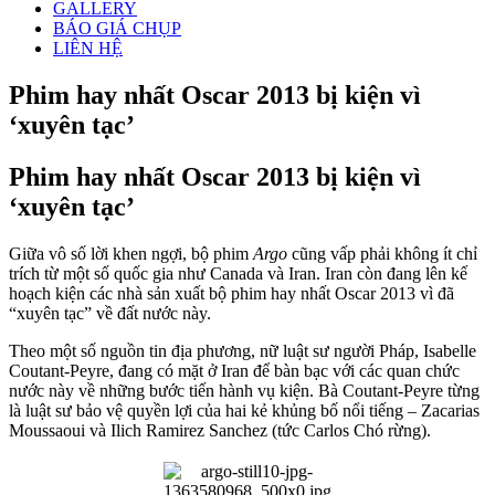
GALLERY
BÁO GIÁ CHỤP
LIÊN HỆ
Phim hay nhất Oscar 2013 bị kiện vì
‘xuyên tạc’
Phim hay nhất Oscar 2013 bị kiện vì
‘xuyên tạc’
Giữa vô số lời khen ngợi, bộ phim
Argo
cũng vấp phải không ít chỉ
trích từ một số quốc gia như Canada và Iran. Iran còn đang lên kế
hoạch kiện các nhà sản xuất bộ phim hay nhất Oscar 2013 vì đã
“xuyên tạc” về đất nước này.
Theo một số nguồn tin địa phương, nữ luật sư người Pháp, Isabelle
Coutant-Peyre, đang có mặt ở Iran để bàn bạc với các quan chức
nước này về những bước tiến hành vụ kiện. Bà Coutant-Peyre từng
là luật sư bảo vệ quyền lợi của hai kẻ khủng bố nổi tiếng – Zacarias
Moussaoui và Ilich Ramirez Sanchez (tức Carlos Chó rừng).