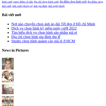
địa điểm chụp hình cưới
hình cưới
trang điểm cô dâu
địa chỉ chụp hình cưới
địa điểm chụp
ảnh cưới
ảnh cưới phóng sự
ảnh gia đình
ảnh nghệ thuật
Bài viết mới
Nơi nào chuyên chụp ảnh áo dài Tết đẹp ở Hồ chí Minh
Dịch vụ chụp hình kỷ niệm ngày cưới 2022
Tìm hiểu dịch vụ chụp hình sản phẩm giá rẻ
Địa chỉ chụp hình gia đình dịp lễ
Studio chụp hình quảng cáo giá rẻ ở HCM
News in Pictures