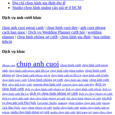
Địa chỉ chụp hình gia đình dịp lễ
Studio chụp hình quảng cáo giá rẻ ở HCM
Dịch vụ ảnh cưới khác
chup anh cuoi ngoai canh
|
chup hinh cuoi dep
|
anh cuoi phong
cach han quoc
|
Dịch vụ Wedding Planner cưới hỏi
|
wedding
planner
|
chụp hình phóng sự cưới
|
chụp hình gia đình
|
hoa online
tphcm
Dịch vụ khác
chup anh cuoi
chụp hình cưới
chụp hình cưới ngoại
album cuoi
chụp hình cưới
cảnh
chụp hình cưới ngoại cảnh Đà Lạt
chụp hình cưới phim trường
phóng sự
Chụp hình cưới tphcm giá rẻ
chụp hình cưới tại Đà Lạt
chụp hình cưới ở biển
Chụp hình phóng sự cưới
chụp ảnh cưới
chụp hình ngày cưới
chụp hình sản phẩm
đẹp
dịch vụ
concept chụp hình cưới
chụp ảnh ngày cưới
concept chụp ảnh cưới đẹp
chụp hình cưới
dịch vụ chụp hình cưới phóng sự
dịch vụ chụp hình cưới tphcm
dịch vụ
dịch vụ chụp hình phóng sự cưới
chụp hình cưới Đà Lạt
dịch vụ chụp phóng sự cưới.
gói dịch
dịch vụ chụp ảnh cưới
ekip chụp hình phóng sự cưới
gói chụp hình phóng sự cưới
vụ chụp ảnh cưới Phú Quốc
Lavender Studio
makeup
phim trường chụp ảnh cưới
phong
cách Hàn Quốc
quay phim phóng sự cưới
studio chụp hình cưới
studio chụp hình cưới tại
studio chụp hình phóng sự cưới
tphcm
studio chụp ảnh cưới
thời trang trẻ
trang phục chụp