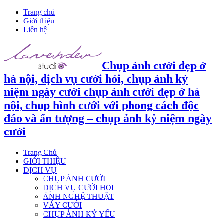
Trang chủ
Giới thiệu
Liên hệ
Chụp ảnh cưới đẹp ở
hà nội, dịch vụ cưới hỏi, chụp ảnh kỷ
niệm ngày cưới chụp ảnh cưới đẹp ở hà
nội, chụp hình cưới với phong cách độc
đáo và ấn tượng – chụp ảnh kỷ niệm ngày
cưới
Trang Chủ
GIỚI THIỆU
DỊCH VỤ
CHỤP ẢNH CƯỚI
DỊCH VỤ CƯỚI HỎI
ẢNH NGHỆ THUẬT
VÁY CƯỚI
CHỤP ẢNH KỶ YẾU