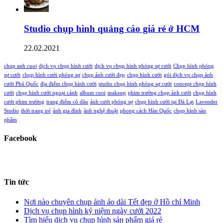
Studio chụp hình quảng cáo giá rẻ ở HCM
22.02.2021
chup anh cuoi
dịch vụ chụp hình cưới
dịch vụ chụp hình phóng sự cưới
Chụp hình phóng
sự cưới
chụp hình cưới phóng sự
chụp ảnh cưới đẹp
chụp hình cưới
gói dịch vụ chụp ảnh
cưới Phú Quốc
địa điểm chụp hình cưới
studio chụp hình phóng sự cưới
concept chụp hình
cưới
chụp hình cưới ngoại cảnh
album cuoi
makeup
phim trường chụp ảnh cưới
chụp hình
cưới phim trường
trang điểm cô dâu
ảnh cưới phóng sự
chụp hình cưới tại Đà Lạt
Lavender
Studio
thời trang trẻ
ảnh gia đình
ảnh nghệ thuật
phong cách Hàn Quốc
chụp hình sản
phẩm
Facebook
Tin tức
Nơi nào chuyên chụp ảnh áo dài Tết đẹp ở Hồ chí Minh
Dịch vụ chụp hình kỷ niệm ngày cưới 2022
Tìm hiểu dịch vụ chụp hình sản phẩm giá rẻ