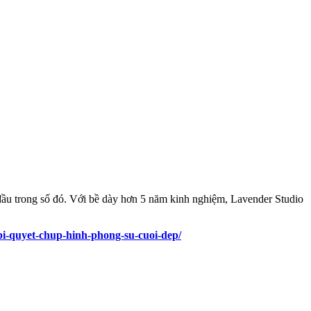
đầu trong số đó. Với bề dày hơn 5 năm kinh nghiệm, Lavender Studio
-bi-quyet-chup-hinh-phong-su-cuoi-dep/