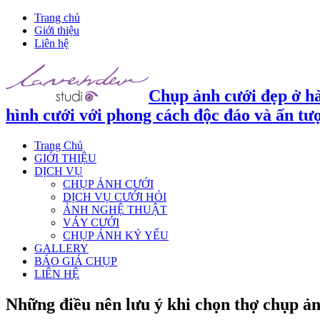
Trang chủ
Giới thiệu
Liên hệ
Chụp ảnh cưới đẹp ở hà
hình cưới với phong cách độc đáo và ấn tư
Trang Chủ
GIỚI THIỆU
DỊCH VỤ
CHỤP ẢNH CƯỚI
DỊCH VỤ CƯỚI HỎI
ẢNH NGHỆ THUẬT
VÁY CƯỚI
CHỤP ẢNH KỶ YẾU
GALLERY
BÁO GIÁ CHỤP
LIÊN HỆ
Những điều nên lưu ý khi chọn thợ chụp ả