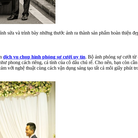
hỉnh sửa và trình bày những thước ảnh ra thành sản phẩm hoàn thiện đẹ
ọn
dịch vụ chụp hình phóng sự cưới uy tín
. Bộ ảnh phóng sự cưới từ 
 như phong cách riêng, cá tính của cô dâu chú rể. Cho nên, bạn còn cần
cảm với nghệ thuật cùng cách vận dụng sáng tạo tất cả môi giây phút tro