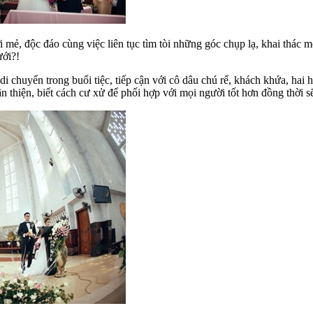
i mẻ, độc đáo cùng việc liên tục tìm tòi những góc chụp lạ, khai thác 
ưới?!
i chuyển trong buổi tiệc, tiếp cận với cô dâu chú rể, khách khứa, hai h
ân thiện, biết cách cư xử để phối hợp với mọi người tốt hơn đồng thời s