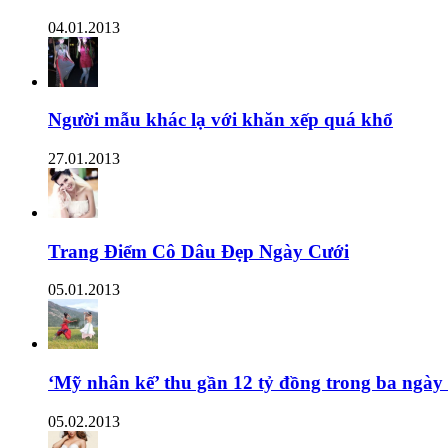
04.01.2013
Người mẫu khác lạ với khăn xếp quá khổ
27.01.2013
Trang Điểm Cô Dâu Đẹp Ngày Cưới
05.01.2013
‘Mỹ nhân kế’ thu gần 12 tỷ đồng trong ba ngày
05.02.2013