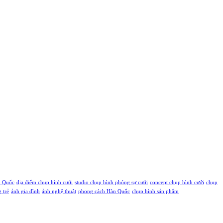
ú Quốc
địa điểm chụp hình cưới
studio chụp hình phóng sự cưới
concept chụp hình cưới
chụp
g trẻ
ảnh gia đình
ảnh nghệ thuật
phong cách Hàn Quốc
chụp hình sản phẩm