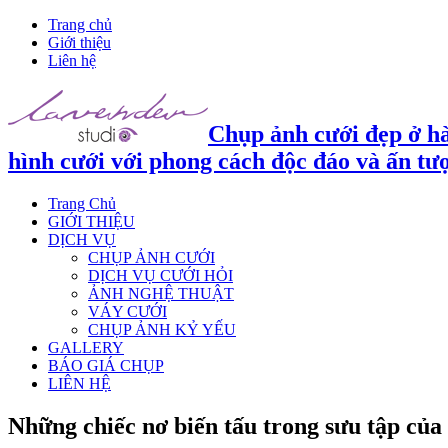
Trang chủ
Giới thiệu
Liên hệ
Chụp ảnh cưới đẹp ở hà
hình cưới với phong cách độc đáo và ấn tư
Trang Chủ
GIỚI THIỆU
DỊCH VỤ
CHỤP ẢNH CƯỚI
DỊCH VỤ CƯỚI HỎI
ẢNH NGHỆ THUẬT
VÁY CƯỚI
CHỤP ẢNH KỶ YẾU
GALLERY
BÁO GIÁ CHỤP
LIÊN HỆ
Những chiếc nơ biến tấu trong sưu tập của