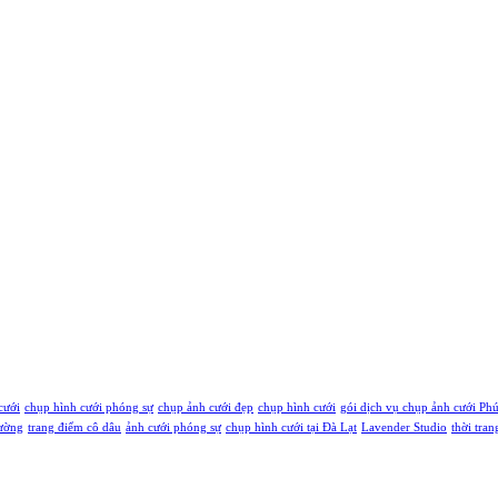
cưới
chụp hình cưới phóng sự
chụp ảnh cưới đẹp
chụp hình cưới
gói dịch vụ chụp ảnh cưới Ph
rường
trang điểm cô dâu
ảnh cưới phóng sự
chụp hình cưới tại Đà Lạt
Lavender Studio
thời tran