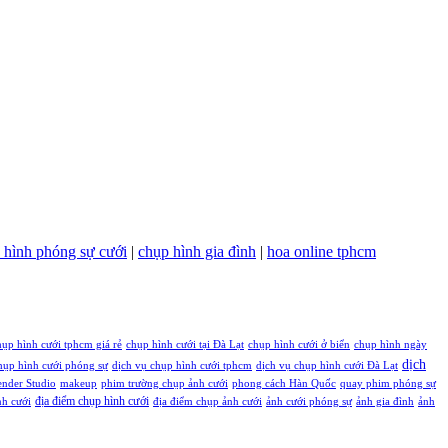
 hình phóng sự cưới
|
chụp hình gia đình
|
hoa online tphcm
ụp hình cưới tphcm giá rẻ
chụp hình cưới tại Đà Lạt
chụp hình cưới ở biển
chụp hình ngày
dịch
hụp hình cưới phóng sự
dịch vụ chụp hình cưới tphcm
dịch vụ chụp hình cưới Đà Lạt
nder Studio
makeup
phim trường chụp ảnh cưới
phong cách Hàn Quốc
quay phim phóng sự
địa điểm chụp hình cưới
nh cưới
địa điểm chụp ảnh cưới
ảnh cưới phóng sự
ảnh gia đình
ảnh