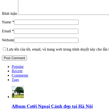
Bình luận
Name
*
Email
*
Website
Lưu tên của tôi, email, và trang web trong trình duyệt này cho lần b
Popular
Recent
Comments
Tags
Album Cưới Ngoại Cảnh đẹp tại Hà Nội