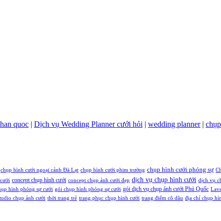
 han quoc
|
Dịch vụ Wedding Planner cưới hỏi
|
wedding planner
|
chụp
chụp hình cưới phóng sự
chụp hình cưới ngoại cảnh Đà Lạt
chụp hình cưới phim trường
Ch
dịch vụ chụp hình cưới
concept chụp hình cưới
cưới
concept chụp ảnh cưới đẹp
dịch vụ c
gói dịch vụ chụp ảnh cưới Phú Quốc
hụp hình phóng sự cưới
gói chụp hình phóng sự cưới
Lave
tudio chụp ảnh cưới
thời trang trẻ
trang phục chụp hình cưới
trang điểm cô dâu
địa chỉ chụp hì