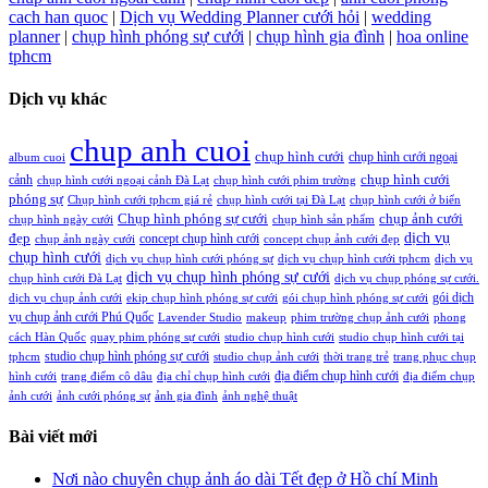
cach han quoc
|
Dịch vụ Wedding Planner cưới hỏi
|
wedding
planner
|
chụp hình phóng sự cưới
|
chụp hình gia đình
|
hoa online
tphcm
Dịch vụ khác
chup anh cuoi
chụp hình cưới
chụp hình cưới ngoại
album cuoi
chụp hình cưới
cảnh
chụp hình cưới ngoại cảnh Đà Lạt
chụp hình cưới phim trường
phóng sự
Chụp hình cưới tphcm giá rẻ
chụp hình cưới tại Đà Lạt
chụp hình cưới ở biển
Chụp hình phóng sự cưới
chụp ảnh cưới
chụp hình ngày cưới
chụp hình sản phẩm
đẹp
dịch vụ
concept chụp hình cưới
chụp ảnh ngày cưới
concept chụp ảnh cưới đẹp
chụp hình cưới
dịch vụ chụp hình cưới phóng sự
dịch vụ chụp hình cưới tphcm
dịch vụ
dịch vụ chụp hình phóng sự cưới
chụp hình cưới Đà Lạt
dịch vụ chụp phóng sự cưới.
gói dịch
dịch vụ chụp ảnh cưới
ekip chụp hình phóng sự cưới
gói chụp hình phóng sự cưới
vụ chụp ảnh cưới Phú Quốc
Lavender Studio
makeup
phim trường chụp ảnh cưới
phong
cách Hàn Quốc
quay phim phóng sự cưới
studio chụp hình cưới
studio chụp hình cưới tại
studio chụp hình phóng sự cưới
tphcm
studio chụp ảnh cưới
thời trang trẻ
trang phục chụp
địa điểm chụp hình cưới
hình cưới
trang điểm cô dâu
địa chỉ chụp hình cưới
địa điểm chụp
ảnh cưới
ảnh cưới phóng sự
ảnh gia đình
ảnh nghệ thuật
Bài viết mới
Nơi nào chuyên chụp ảnh áo dài Tết đẹp ở Hồ chí Minh