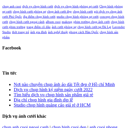
chup anh cuoi
dịch vụ chụp hình cưới
dịch vụ chụp hình phóng sự cưới
Chụp hình phóng
sự cưới
chụp hình cưới phóng sự
chụp ảnh cưới đẹp
chụp hình cưới
gói dịch vụ chụp ảnh
cưới Phú Quốc
địa điểm chụp hình cưới
studio chụp hình phóng sự cưới
concept chụp hình
cưới
chụp hình cưới ngoại cảnh
album cuoi
makeup
phim trường chụp ảnh cưới
chụp hình
cưới phim trường
trang điểm cô dâu
ảnh cưới phóng sự
chụp hình cưới tại Đà Lạt
Lavender
Studio
thời trang trẻ
ảnh gia đình
ảnh nghệ thuật
phong cách Hàn Quốc
chụp hình sản
phẩm
Facebook
Tin tức
Nơi nào chuyên chụp ảnh áo dài Tết đẹp ở Hồ chí Minh
Dịch vụ chụp hình kỷ niệm ngày cưới 2022
Tìm hiểu dịch vụ chụp hình sản phẩm giá rẻ
Địa chỉ chụp hình gia đình dịp lễ
Studio chụp hình quảng cáo giá rẻ ở HCM
Dịch vụ ảnh cưới khác
chup anh cuoi ngoai canh
|
chup hinh cuoi dep
|
anh cuoi phong