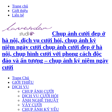
Trang chủ
Giới thiệu
Liên hệ
Chụp ảnh cưới đẹp ở
hà nội, dịch vụ cưới hỏi, chụp ảnh kỷ
niệm ngày cưới chụp ảnh cưới đẹp ở hà
nội, chụp hình cưới với phong cách độc
đáo và ấn tượng – chụp ảnh kỷ niệm ngày
cưới
Trang Chủ
GIỚI THIỆU
DỊCH VỤ
CHỤP ẢNH CƯỚI
DỊCH VỤ CƯỚI HỎI
ẢNH NGHỆ THUẬT
VÁY CƯỚI
CHỤP ẢNH KỶ YẾU