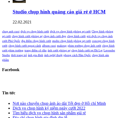
Studio chụp hình quảng cáo giá rẻ ở HCM
22.02.2021
chup anh cuoi
dịch vụ chụp hình cưới
dịch vụ chụp hình phóng sự cưới
Chụp hình phóng
sự cưới
chụp hình cưới phóng sự
chụp ảnh cưới đẹp
chụp hình cưới
gói dịch vụ chụp ảnh
cưới Phú Quốc
địa điểm chụp hình cưới
studio chụp hình phóng sự cưới
concept chụp hình
cưới
chụp hình cưới ngoại cảnh
album cuoi
makeup
phim trường chụp ảnh cưới
chụp hình
cưới phim trường
trang điểm cô dâu
ảnh cưới phóng sự
chụp hình cưới tại Đà Lạt
Lavender
Studio
thời trang trẻ
ảnh gia đình
ảnh nghệ thuật
phong cách Hàn Quốc
chụp hình sản
phẩm
Facebook
Tin tức
Nơi nào chuyên chụp ảnh áo dài Tết đẹp ở Hồ chí Minh
Dịch vụ chụp hình kỷ niệm ngày cưới 2022
Tìm hiểu dịch vụ chụp hình sản phẩm giá rẻ
Địa chỉ chụp hình gia đình dịp lễ