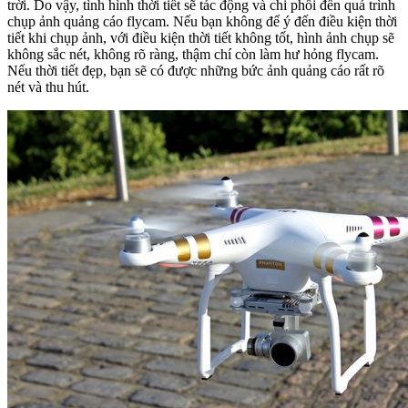
trời. Do vậy, tình hình thời tiết sẽ tác động và chi phối đến quá trình
chụp ảnh quảng cáo flycam. Nếu bạn không để ý đến điều kiện thời
tiết khi chụp ảnh, với điều kiện thời tiết không tốt, hình ảnh chụp sẽ
không sắc nét, không rõ ràng, thậm chí còn làm hư hỏng flycam.
Nếu thời tiết đẹp, bạn sẽ có được những bức ảnh quảng cáo rất rõ
nét và thu hút.