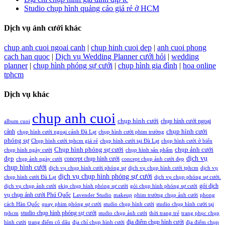
Studio chụp hình quảng cáo giá rẻ ở HCM
Dịch vụ ảnh cưới khác
chup anh cuoi ngoai canh
|
chup hinh cuoi dep
|
anh cuoi phong
cach han quoc
|
Dịch vụ Wedding Planner cưới hỏi
|
wedding
planner
|
chụp hình phóng sự cưới
|
chụp hình gia đình
|
hoa online
tphcm
Dịch vụ khác
chup anh cuoi
chụp hình cưới
chụp hình cưới ngoại
album cuoi
chụp hình cưới
cảnh
chụp hình cưới ngoại cảnh Đà Lạt
chụp hình cưới phim trường
phóng sự
Chụp hình cưới tphcm giá rẻ
chụp hình cưới tại Đà Lạt
chụp hình cưới ở biển
Chụp hình phóng sự cưới
chụp ảnh cưới
chụp hình ngày cưới
chụp hình sản phẩm
đẹp
dịch vụ
concept chụp hình cưới
chụp ảnh ngày cưới
concept chụp ảnh cưới đẹp
chụp hình cưới
dịch vụ chụp hình cưới phóng sự
dịch vụ chụp hình cưới tphcm
dịch vụ
dịch vụ chụp hình phóng sự cưới
chụp hình cưới Đà Lạt
dịch vụ chụp phóng sự cưới.
gói dịch
dịch vụ chụp ảnh cưới
ekip chụp hình phóng sự cưới
gói chụp hình phóng sự cưới
vụ chụp ảnh cưới Phú Quốc
Lavender Studio
makeup
phim trường chụp ảnh cưới
phong
cách Hàn Quốc
quay phim phóng sự cưới
studio chụp hình cưới
studio chụp hình cưới tại
studio chụp hình phóng sự cưới
tphcm
studio chụp ảnh cưới
thời trang trẻ
trang phục chụp
địa điểm chụp hình cưới
hình cưới
trang điểm cô dâu
địa chỉ chụp hình cưới
địa điểm chụp