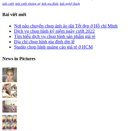
ảnh cưới
ảnh cưới phóng sự
ảnh gia đình
ảnh nghệ thuật
Bài viết mới
Nơi nào chuyên chụp ảnh áo dài Tết đẹp ở Hồ chí Minh
Dịch vụ chụp hình kỷ niệm ngày cưới 2022
Tìm hiểu dịch vụ chụp hình sản phẩm giá rẻ
Địa chỉ chụp hình gia đình dịp lễ
Studio chụp hình quảng cáo giá rẻ ở HCM
News in Pictures