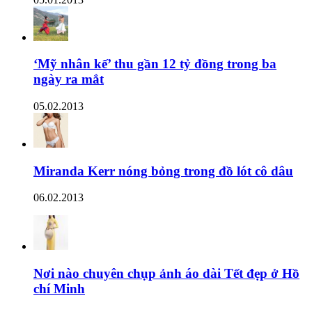
‘Mỹ nhân kế’ thu gần 12 tỷ đồng trong ba
ngày ra mắt
05.02.2013
Miranda Kerr nóng bỏng trong đồ lót cô dâu
06.02.2013
Nơi nào chuyên chụp ảnh áo dài Tết đẹp ở Hồ
chí Minh