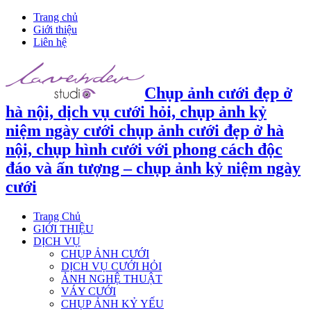
Trang chủ
Giới thiệu
Liên hệ
Chụp ảnh cưới đẹp ở
hà nội, dịch vụ cưới hỏi, chụp ảnh kỷ
niệm ngày cưới chụp ảnh cưới đẹp ở hà
nội, chụp hình cưới với phong cách độc
đáo và ấn tượng – chụp ảnh kỷ niệm ngày
cưới
Trang Chủ
GIỚI THIỆU
DỊCH VỤ
CHỤP ẢNH CƯỚI
DỊCH VỤ CƯỚI HỎI
ẢNH NGHỆ THUẬT
VÁY CƯỚI
CHỤP ẢNH KỶ YẾU