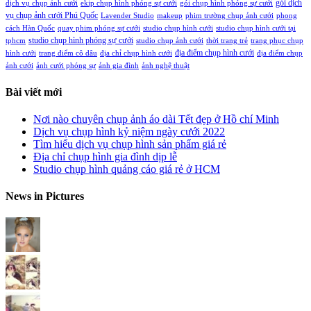
gói dịch
dịch vụ chụp ảnh cưới
ekip chụp hình phóng sự cưới
gói chụp hình phóng sự cưới
vụ chụp ảnh cưới Phú Quốc
Lavender Studio
makeup
phim trường chụp ảnh cưới
phong
cách Hàn Quốc
quay phim phóng sự cưới
studio chụp hình cưới
studio chụp hình cưới tại
studio chụp hình phóng sự cưới
tphcm
studio chụp ảnh cưới
thời trang trẻ
trang phục chụp
địa điểm chụp hình cưới
hình cưới
trang điểm cô dâu
địa chỉ chụp hình cưới
địa điểm chụp
ảnh cưới
ảnh cưới phóng sự
ảnh gia đình
ảnh nghệ thuật
Bài viết mới
Nơi nào chuyên chụp ảnh áo dài Tết đẹp ở Hồ chí Minh
Dịch vụ chụp hình kỷ niệm ngày cưới 2022
Tìm hiểu dịch vụ chụp hình sản phẩm giá rẻ
Địa chỉ chụp hình gia đình dịp lễ
Studio chụp hình quảng cáo giá rẻ ở HCM
News in Pictures