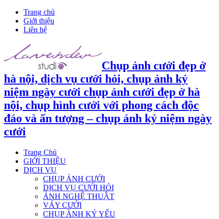
Trang chủ
Giới thiệu
Liên hệ
Chụp ảnh cưới đẹp ở
hà nội, dịch vụ cưới hỏi, chụp ảnh kỷ
niệm ngày cưới chụp ảnh cưới đẹp ở hà
nội, chụp hình cưới với phong cách độc
đáo và ấn tượng – chụp ảnh kỷ niệm ngày
cưới
Trang Chủ
GIỚI THIỆU
DỊCH VỤ
CHỤP ẢNH CƯỚI
DỊCH VỤ CƯỚI HỎI
ẢNH NGHỆ THUẬT
VÁY CƯỚI
CHỤP ẢNH KỶ YẾU