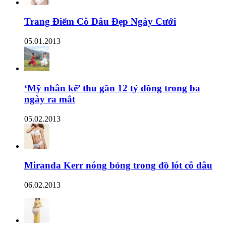
Trang Điểm Cô Dâu Đẹp Ngày Cưới
05.01.2013
‘Mỹ nhân kế’ thu gần 12 tỷ đồng trong ba
ngày ra mắt
05.02.2013
Miranda Kerr nóng bỏng trong đồ lót cô dâu
06.02.2013