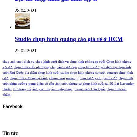
28.04.2021
Studio chụp hình quảng cáo giá rẻ ở HCM
22.02.2021
chup anh cuoi
dịch vụ chụp hình cưới
dịch vụ chụp hình phóng sự cưới
Chụp hình phóng
sự cưới
chụp hình cưới phóng sự
chụp ảnh cưới đẹp
chụp hình cưới
gói dịch vụ chụp ảnh
cưới Phú Quốc
địa điểm chụp hình cưới
studio chụp hình phóng sự cưới
concept chụp hình
cưới
chụp hình cưới ngoại cảnh
album cuoi
makeup
phim trường chụp ảnh cưới
chụp hình
cưới phim trường
trang điểm cô dâu
ảnh cưới phóng sự
chụp hình cưới tại Đà Lạt
Lavender
Studio
thời trang trẻ
ảnh gia đình
ảnh nghệ thuật
phong cách Hàn Quốc
chụp hình sản
phẩm
Facebook
Tin tức