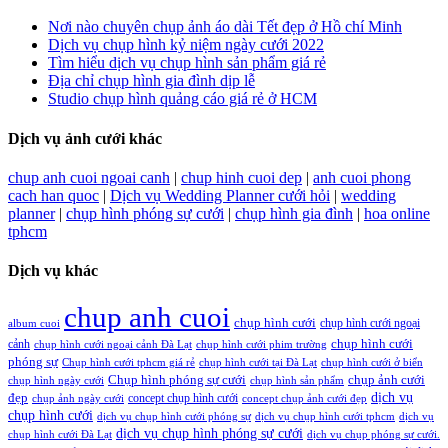
Nơi nào chuyên chụp ảnh áo dài Tết đẹp ở Hồ chí Minh
Dịch vụ chụp hình kỷ niệm ngày cưới 2022
Tìm hiểu dịch vụ chụp hình sản phẩm giá rẻ
Địa chỉ chụp hình gia đình dịp lễ
Studio chụp hình quảng cáo giá rẻ ở HCM
Dịch vụ ảnh cưới khác
chup anh cuoi ngoai canh
|
chup hinh cuoi dep
|
anh cuoi phong
cach han quoc
|
Dịch vụ Wedding Planner cưới hỏi
|
wedding
planner
|
chụp hình phóng sự cưới
|
chụp hình gia đình
|
hoa online
tphcm
Dịch vụ khác
chup anh cuoi
chụp hình cưới
chụp hình cưới ngoại
album cuoi
chụp hình cưới
cảnh
chụp hình cưới ngoại cảnh Đà Lạt
chụp hình cưới phim trường
phóng sự
Chụp hình cưới tphcm giá rẻ
chụp hình cưới tại Đà Lạt
chụp hình cưới ở biển
Chụp hình phóng sự cưới
chụp ảnh cưới
chụp hình ngày cưới
chụp hình sản phẩm
đẹp
dịch vụ
concept chụp hình cưới
chụp ảnh ngày cưới
concept chụp ảnh cưới đẹp
chụp hình cưới
dịch vụ chụp hình cưới phóng sự
dịch vụ chụp hình cưới tphcm
dịch vụ
dịch vụ chụp hình phóng sự cưới
chụp hình cưới Đà Lạt
dịch vụ chụp phóng sự cưới.