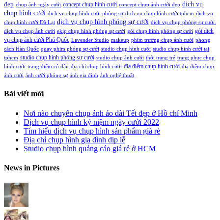
đẹp
dịch vụ
concept chụp hình cưới
chụp ảnh ngày cưới
concept chụp ảnh cưới đẹp
chụp hình cưới
dịch vụ chụp hình cưới phóng sự
dịch vụ chụp hình cưới tphcm
dịch vụ
dịch vụ chụp hình phóng sự cưới
chụp hình cưới Đà Lạt
dịch vụ chụp phóng sự cưới.
gói dịch
dịch vụ chụp ảnh cưới
ekip chụp hình phóng sự cưới
gói chụp hình phóng sự cưới
vụ chụp ảnh cưới Phú Quốc
Lavender Studio
makeup
phim trường chụp ảnh cưới
phong
cách Hàn Quốc
quay phim phóng sự cưới
studio chụp hình cưới
studio chụp hình cưới tại
studio chụp hình phóng sự cưới
tphcm
studio chụp ảnh cưới
thời trang trẻ
trang phục chụp
địa điểm chụp hình cưới
hình cưới
trang điểm cô dâu
địa chỉ chụp hình cưới
địa điểm chụp
ảnh cưới
ảnh cưới phóng sự
ảnh gia đình
ảnh nghệ thuật
Bài viết mới
Nơi nào chuyên chụp ảnh áo dài Tết đẹp ở Hồ chí Minh
Dịch vụ chụp hình kỷ niệm ngày cưới 2022
Tìm hiểu dịch vụ chụp hình sản phẩm giá rẻ
Địa chỉ chụp hình gia đình dịp lễ
Studio chụp hình quảng cáo giá rẻ ở HCM
News in Pictures