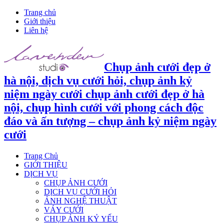
Trang chủ
Giới thiệu
Liên hệ
Chụp ảnh cưới đẹp ở
hà nội, dịch vụ cưới hỏi, chụp ảnh kỷ
niệm ngày cưới chụp ảnh cưới đẹp ở hà
nội, chụp hình cưới với phong cách độc
đáo và ấn tượng – chụp ảnh kỷ niệm ngày
cưới
Trang Chủ
GIỚI THIỆU
DỊCH VỤ
CHỤP ẢNH CƯỚI
DỊCH VỤ CƯỚI HỎI
ẢNH NGHỆ THUẬT
VÁY CƯỚI
CHỤP ẢNH KỶ YẾU