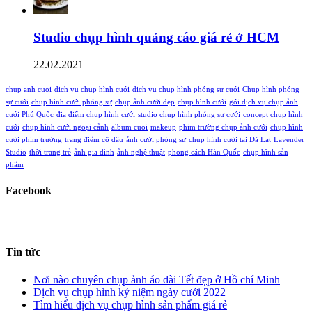
Studio chụp hình quảng cáo giá rẻ ở HCM
22.02.2021
chup anh cuoi
dịch vụ chụp hình cưới
dịch vụ chụp hình phóng sự cưới
Chụp hình phóng
sự cưới
chụp hình cưới phóng sự
chụp ảnh cưới đẹp
chụp hình cưới
gói dịch vụ chụp ảnh
cưới Phú Quốc
địa điểm chụp hình cưới
studio chụp hình phóng sự cưới
concept chụp hình
cưới
chụp hình cưới ngoại cảnh
album cuoi
makeup
phim trường chụp ảnh cưới
chụp hình
cưới phim trường
trang điểm cô dâu
ảnh cưới phóng sự
chụp hình cưới tại Đà Lạt
Lavender
Studio
thời trang trẻ
ảnh gia đình
ảnh nghệ thuật
phong cách Hàn Quốc
chụp hình sản
phẩm
Facebook
Tin tức
Nơi nào chuyên chụp ảnh áo dài Tết đẹp ở Hồ chí Minh
Dịch vụ chụp hình kỷ niệm ngày cưới 2022
Tìm hiểu dịch vụ chụp hình sản phẩm giá rẻ