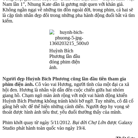
Nam lần 1”, Nhung Kate dần là gương mặt quen với khán giả.
Không ngần ngại về những tin đồn ngoài đời, trong phim, cả hai sẽ
là cặp tình nhân đẹp đôi trong những pha hành động đuổi bắt và tìm
kiếm.
Huỳnh Bích
Phương lần đầu
đóng phim điện
ảnh.
Người đẹp Huỳnh Bích Phương cũng lần đầu tiên tham gia
phim điện ảnh
.
Cô vào vai Hương, người tình của một đại ca xã
hội đen. Hương là nhân vật dẫn đến cuộc chiến giữa hai nhóm
giang hồ. Chạm ngõ màn ảnh rộng với một vai hành động khiến
Huỳnh Bích Phương không tránh khỏi bỡ ngỡ. Tuy nhiên, cô đã cố
gắng hết sức để thể hiện những cảnh diễn. Người đẹp hy vọng sẽ
thoát được hình ảnh tiểu thư, yếu đuối thường thấy của mình.
Phim khởi quay từ ngày 5/11/2012.
Bụi đời Chợ Lớn
được Galaxy
Studio phát hành toàn quốc vào ngày 19/4.