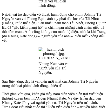
trở lại với vai diễn
hành động.
Ngoài vai trò đạo diễn võ thuật, hành động cho phim, Johnny Trí
Nguyễn vào vai Phong Bụi, cánh tay phải đắc lực của Tài Nhớt
(Hoàng Phúc thể hiện). Sau nhiều năm theo Tài Nhớt, Phong Bụi từ
lâu đã “gác kiếm giang hồ” vì chán ngán những cảnh chém giết, trả
thù đẫm máu.
.
Anh cũng không còn muốn lộ diện, nhất là khi Trang
(do Nhung Kate đóng) – người yêu của anh – biến mất không dấu
vết.
Nhung Kate vào vai
người yêu của Trí
Nguyễn.
Sau
Bẫy rồng
, đây là vai diễn mới nhất của Johnny Trí Nguyễn
trong thể loại phim hành động, chiến đấu.
Thời gian vừa qua, khán giả thấy nam diễn viên điển trai xuất hiện
thường xuyên bên người đẹp Nhung Kate. Và đây là lần đầu tiên
Nhung Kate đóng vai người yêu của Trí Nguyễn trên màn ảnh.
Từng đoạt giải nhất cuộc thi “Diễn viên điện ảnh – truyền hình Việt