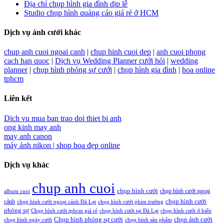
Địa chỉ chụp hình gia đình dịp lễ
Studio chụp hình quảng cáo giá rẻ ở HCM
Dịch vụ ảnh cưới khác
chup anh cuoi ngoai canh
|
chup hinh cuoi dep
|
anh cuoi phong
cach han quoc
|
Dịch vụ Wedding Planner cưới hỏi
|
wedding
planner
|
chụp hình phóng sự cưới
|
chụp hình gia đình
|
hoa online
tphcm
Liên kết
Dich vu mua ban trao doi thiet bi anh
ong kinh may anh
may anh canon
máy ảnh nikon |
shop hoa đẹp online
Dịch vụ khác
chup anh cuoi
chụp hình cưới
chụp hình cưới ngoại
album cuoi
chụp hình cưới
cảnh
chụp hình cưới ngoại cảnh Đà Lạt
chụp hình cưới phim trường
phóng sự
Chụp hình cưới tphcm giá rẻ
chụp hình cưới tại Đà Lạt
chụp hình cưới ở biển
Chụp hình phóng sự cưới
chụp ảnh cưới
chụp hình ngày cưới
chụp hình sản phẩm