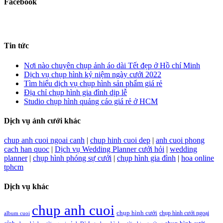
Facebook
Tin tức
Nơi nào chuyên chụp ảnh áo dài Tết đẹp ở Hồ chí Minh
Dịch vụ chụp hình kỷ niệm ngày cưới 2022
Tìm hiểu dịch vụ chụp hình sản phẩm giá rẻ
Địa chỉ chụp hình gia đình dịp lễ
Studio chụp hình quảng cáo giá rẻ ở HCM
Dịch vụ ảnh cưới khác
chup anh cuoi ngoai canh
|
chup hinh cuoi dep
|
anh cuoi phong
cach han quoc
|
Dịch vụ Wedding Planner cưới hỏi
|
wedding
planner
|
chụp hình phóng sự cưới
|
chụp hình gia đình
|
hoa online
tphcm
Dịch vụ khác
chup anh cuoi
chụp hình cưới
chụp hình cưới ngoại
album cuoi