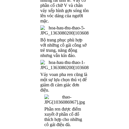
nhưng rất tinh tế. Váy có
phần cổ chữ V và chân
váy xếp hình gợn sóng tôn
lên vóc dáng của người
mặc.
Bộ trang phục phù hợp
với những cô gái công sở
trẻ trung, năng động
nhưng vẫn kín đáo.
Váy voan pha ren cũng là
một sự lựa chọn thú vị để
giảm đi cảm giác đơn
điệu.
Phần ren được điểm
xuyết ở phần cổ đổ
thích hợp cho những
cô gái điệu đà.