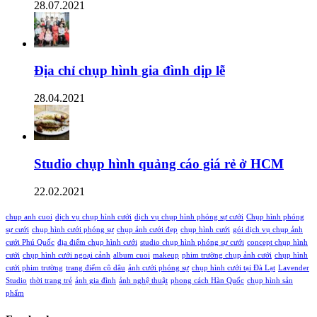
28.07.2021
Địa chỉ chụp hình gia đình dịp lễ
28.04.2021
Studio chụp hình quảng cáo giá rẻ ở HCM
22.02.2021
chup anh cuoi
dịch vụ chụp hình cưới
dịch vụ chụp hình phóng sự cưới
Chụp hình phóng
sự cưới
chụp hình cưới phóng sự
chụp ảnh cưới đẹp
chụp hình cưới
gói dịch vụ chụp ảnh
cưới Phú Quốc
địa điểm chụp hình cưới
studio chụp hình phóng sự cưới
concept chụp hình
cưới
chụp hình cưới ngoại cảnh
album cuoi
makeup
phim trường chụp ảnh cưới
chụp hình
cưới phim trường
trang điểm cô dâu
ảnh cưới phóng sự
chụp hình cưới tại Đà Lạt
Lavender
Studio
thời trang trẻ
ảnh gia đình
ảnh nghệ thuật
phong cách Hàn Quốc
chụp hình sản
phẩm