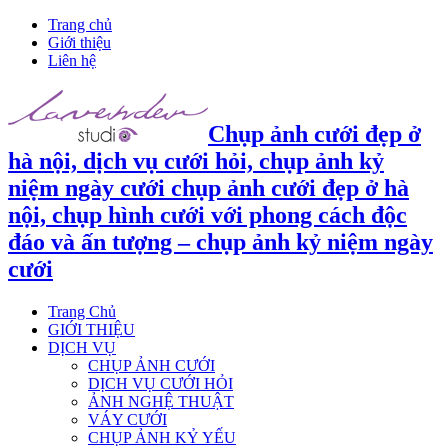
Trang chủ
Giới thiệu
Liên hệ
Chụp ảnh cưới đẹp ở
hà nội, dịch vụ cưới hỏi, chụp ảnh kỷ
niệm ngày cưới chụp ảnh cưới đẹp ở hà
nội, chụp hình cưới với phong cách độc
đáo và ấn tượng – chụp ảnh kỷ niệm ngày
cưới
Trang Chủ
GIỚI THIỆU
DỊCH VỤ
CHỤP ẢNH CƯỚI
DỊCH VỤ CƯỚI HỎI
ẢNH NGHỆ THUẬT
VÁY CƯỚI
CHỤP ẢNH KỶ YẾU