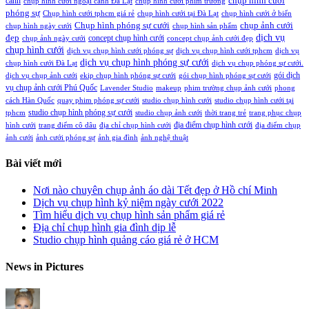
chụp hình cưới
cảnh
chụp hình cưới ngoại cảnh Đà Lạt
chụp hình cưới phim trường
phóng sự
Chụp hình cưới tphcm giá rẻ
chụp hình cưới tại Đà Lạt
chụp hình cưới ở biển
Chụp hình phóng sự cưới
chụp ảnh cưới
chụp hình ngày cưới
chụp hình sản phẩm
đẹp
dịch vụ
concept chụp hình cưới
chụp ảnh ngày cưới
concept chụp ảnh cưới đẹp
chụp hình cưới
dịch vụ chụp hình cưới phóng sự
dịch vụ chụp hình cưới tphcm
dịch vụ
dịch vụ chụp hình phóng sự cưới
chụp hình cưới Đà Lạt
dịch vụ chụp phóng sự cưới.
gói dịch
dịch vụ chụp ảnh cưới
ekip chụp hình phóng sự cưới
gói chụp hình phóng sự cưới
vụ chụp ảnh cưới Phú Quốc
Lavender Studio
makeup
phim trường chụp ảnh cưới
phong
cách Hàn Quốc
quay phim phóng sự cưới
studio chụp hình cưới
studio chụp hình cưới tại
studio chụp hình phóng sự cưới
tphcm
studio chụp ảnh cưới
thời trang trẻ
trang phục chụp
địa điểm chụp hình cưới
hình cưới
trang điểm cô dâu
địa chỉ chụp hình cưới
địa điểm chụp
ảnh cưới
ảnh cưới phóng sự
ảnh gia đình
ảnh nghệ thuật
Bài viết mới
Nơi nào chuyên chụp ảnh áo dài Tết đẹp ở Hồ chí Minh
Dịch vụ chụp hình kỷ niệm ngày cưới 2022
Tìm hiểu dịch vụ chụp hình sản phẩm giá rẻ
Địa chỉ chụp hình gia đình dịp lễ
Studio chụp hình quảng cáo giá rẻ ở HCM
News in Pictures