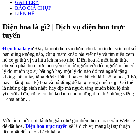
GALLERY
BÁO GIÁ CHỤP
LIÊN HỆ
Điện hoa là gì? | Dịch vụ điện hoa trực
tuyến
Điện hoa là gì
?
Đây là một dịch vụ được cho là mới đối với một số
bạn đúng không nào, cùng tham khảo bài viết này và tìm hiểu xem
nó có gì thú vị và hữu ích ra sao nhé. Điện hoa là một hình thức
chuyển phát hoa tươi theo yêu cầu từ người gửi đến người nhận, vì
lý do muốn tạo sự bất ngờ hay một lý do nào đó mà người tặng
không thể tự tay tặng được. Điện hoa có thể chỉ là 1 bông hoa, 1 bó,
hay 1 lẵng hoa, kệ hoa và nó dùng để tặng trong nhiều dịp. Có thể
là những dịp sinh nhật, hay dịp mà người tặng muốn biểu lộ tình
yêu với ai đó, cũng có thể là dành cho những dịp như phúng viếng
– chia buồn…
Với hình thức cực kì đơn giản như gọi điện thoại hoặc vào Website
để đặt hoa,
Điện hoa trực tuyến
sẽ là dịch vụ mang lại sự thuận
tiện nhất đến cho khách hàng.