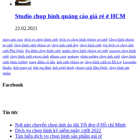
Studio chụp hình quảng cáo giá rẻ ở HCM
22.02.2021
chup anh cuoi
dịch vụ chụp hình cưới
dịch vụ chụp hình phóng sự cưới
Chụp hình phóng
sự cưới
chụp hình cưới phóng sự
chụp ảnh cưới đẹp
chụp hình cưới
gói dịch vụ chụp ảnh
cưới Phú Quốc
địa điểm chụp hình cưới
studio chụp hình phóng sự cưới
concept chụp hình
cưới
chụp hình cưới ngoại cảnh
album cuoi
makeup
phim trường chụp ảnh cưới
chụp hình
cưới phim trường
trang điểm cô dâu
ảnh cưới phóng sự
chụp hình cưới tại Đà Lạt
Lavender
Studio
thời trang trẻ
ảnh gia đình
ảnh nghệ thuật
phong cách Hàn Quốc
chụp hình sản
phẩm
Facebook
Tin tức
Nơi nào chuyên chụp ảnh áo dài Tết đẹp ở Hồ chí Minh
Dịch vụ chụp hình kỷ niệm ngày cưới 2022
Tìm hiểu dịch vụ chụp hình sản phẩm giá rẻ