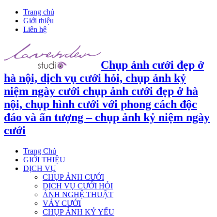
Trang chủ
Giới thiệu
Liên hệ
Chụp ảnh cưới đẹp ở
hà nội, dịch vụ cưới hỏi, chụp ảnh kỷ
niệm ngày cưới chụp ảnh cưới đẹp ở hà
nội, chụp hình cưới với phong cách độc
đáo và ấn tượng – chụp ảnh kỷ niệm ngày
cưới
Trang Chủ
GIỚI THIỆU
DỊCH VỤ
CHỤP ẢNH CƯỚI
DỊCH VỤ CƯỚI HỎI
ẢNH NGHỆ THUẬT
VÁY CƯỚI
CHỤP ẢNH KỶ YẾU