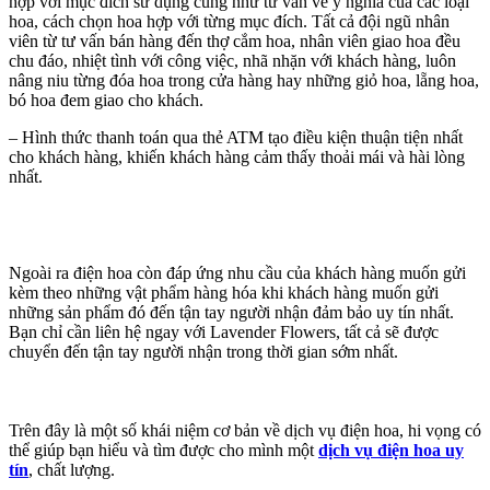
hợp với mục đích sử dụng cũng như tư vấn về ý nghĩa của các loại
hoa, cách chọn hoa hợp với từng mục đích. Tất cả đội ngũ nhân
viên từ tư vấn bán hàng đến thợ cắm hoa, nhân viên giao hoa đều
chu đáo, nhiệt tình với công việc, nhã nhặn với khách hàng, luôn
nâng niu từng đóa hoa trong cửa hàng hay những giỏ hoa, lẵng hoa,
bó hoa đem giao cho khách.
– Hình thức thanh toán qua thẻ ATM tạo điều kiện thuận tiện nhất
cho khách hàng, khiến khách hàng cảm thấy thoải mái và hài lòng
nhất.
Ngoài ra điện hoa còn đáp ứng nhu cầu của khách hàng muốn gửi
kèm theo những vật phẩm hàng hóa khi khách hàng muốn gửi
những sản phẩm đó đến tận tay người nhận đảm bảo uy tín nhất.
Bạn chỉ cần liên hệ ngay với Lavender Flowers, tất cả sẽ được
chuyển đến tận tay người nhận trong thời gian sớm nhất.
Trên đây là một số khái niệm cơ bản về dịch vụ điện hoa, hi vọng có
thể giúp bạn hiểu và tìm được cho mình một
dịch vụ điện hoa uy
tín
, chất lượng.