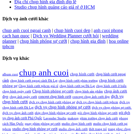
Địa chỉ chụp hình gia đình dịp lễ
Studio chụp hình quảng cáo giá rẻ ở HCM
Dịch vụ ảnh cưới khác
chup anh cuoi ngoai canh
|
chup hinh cuoi dep
|
anh cuoi phong
cach han quoc
|
Dịch vụ Wedding Planner cưới hỏi
|
wedding
planner
|
chụp hình phóng sự cưới
|
chụp hình gia đình
|
hoa online
tphcm
Dịch vụ khác
chup anh cuoi
chụp hình cưới
chụp hình cưới ngoại
album cuoi
chụp hình cưới
cảnh
chụp hình cưới ngoại cảnh Đà Lạt
chụp hình cưới phim trường
phóng sự
Chụp hình cưới tphcm giá rẻ
chụp hình cưới tại Đà Lạt
chụp hình cưới ở biển
Chụp hình phóng sự cưới
chụp ảnh cưới
chụp hình ngày cưới
chụp hình sản phẩm
đẹp
dịch vụ
concept chụp hình cưới
chụp ảnh ngày cưới
concept chụp ảnh cưới đẹp
chụp hình cưới
dịch vụ chụp hình cưới phóng sự
dịch vụ chụp hình cưới tphcm
dịch vụ
dịch vụ chụp hình phóng sự cưới
chụp hình cưới Đà Lạt
dịch vụ chụp phóng sự cưới.
gói dịch
dịch vụ chụp ảnh cưới
ekip chụp hình phóng sự cưới
gói chụp hình phóng sự cưới
vụ chụp ảnh cưới Phú Quốc
Lavender Studio
makeup
phim trường chụp ảnh cưới
phong
cách Hàn Quốc
quay phim phóng sự cưới
studio chụp hình cưới
studio chụp hình cưới tại
studio chụp hình phóng sự cưới
tphcm
studio chụp ảnh cưới
thời trang trẻ
trang phục chụp