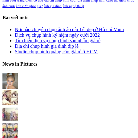
địa điểm chụp hình cưới
hình cưới
trang điểm cô dâu
địa chỉ chụp hình cưới
địa điểm chụp
ảnh cưới
ảnh cưới phóng sự
ảnh gia đình
ảnh nghệ thuật
Bài viết mới
Nơi nào chuyên chụp ảnh áo dài Tết đẹp ở Hồ chí Minh
Dịch vụ chụp hình kỷ niệm ngày cưới 2022
Tìm hiểu dịch vụ chụp hình sản phẩm giá rẻ
Địa chỉ chụp hình gia đình dịp lễ
Studio chụp hình quảng cáo giá rẻ ở HCM
News in Pictures