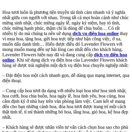
Hoa tươi luôn là phương tiện truyền tải tình cảm nhanh và ý nghĩa
nhất giữa con người với nhau. Trong tất cả mọi hoàn cảnh như chúc
mừng sinh nhật, chúc mừng ngày lễ, ngày kỷ niệm, hay tỏ tình,
chúc mừng hạnh phúc, thậm chí là dùng để chia buồn… Có rất
nhiều lý do mà chúng ta nên sử dụng
dịch vụ điện hoa online
thay
vì mua hoa, tặng hoa, gửi hoa trực tiếp như bận công việc, ở xa,
muốn dấu danh tính… Hiểu được điều đó Lavender Flowers với
mong muốn mang đến sự hài lòng cao nhất đến cho khách hàng,
Lavender Flowers hiện nay đã và đang cung cấp
dịch vụ điện hoa
online
. Khi sử dụng dịch vụ điện hoa của Lavender Flowers khách
hàng sẽ được trải nghiệm một dịch vụ điện hoa chuyên nghiệp nhất:
– Đặt điện hoa một cách nhanh gọn, dễ dàng qua mạng internet, qua
điện thoại.
– Cung cấp hoa tươi đa dạng với nhiều loại hoa như hoa sinh nhật,
hoa cưới, hoa chia buồn, hoa ngày lễ, hoa tình yêu, hoa cúng, hoa
cắm định kỳ ở nhà hay trên văn phòng làm việc. Cam kết sẽ mang
đến cho bạn những cành hoa, đóa hoa tươi được trang trí một cách
thật tinh tế, tỉ mỉ thành những bó hoa, lẵng hoa, giỏ hoa, kệ hoa đẹp
nhất.
– Khách hàng sẽ được nhân viên tư vấn cách chọn hoa sao cho phù