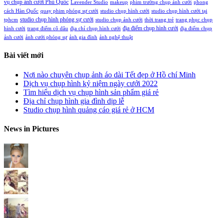
vụ chụp ảnh cưới Phú Quốc
Lavender Studio
makeup
phim trường chụp ảnh cưới
phong
cách Hàn Quốc
quay phim phóng sự cưới
studio chụp hình cưới
studio chụp hình cưới tại
studio chụp hình phóng sự cưới
tphcm
studio chụp ảnh cưới
thời trang trẻ
trang phục chụp
địa điểm chụp hình cưới
hình cưới
trang điểm cô dâu
địa chỉ chụp hình cưới
địa điểm chụp
ảnh cưới
ảnh cưới phóng sự
ảnh gia đình
ảnh nghệ thuật
Bài viết mới
Nơi nào chuyên chụp ảnh áo dài Tết đẹp ở Hồ chí Minh
Dịch vụ chụp hình kỷ niệm ngày cưới 2022
Tìm hiểu dịch vụ chụp hình sản phẩm giá rẻ
Địa chỉ chụp hình gia đình dịp lễ
Studio chụp hình quảng cáo giá rẻ ở HCM
News in Pictures