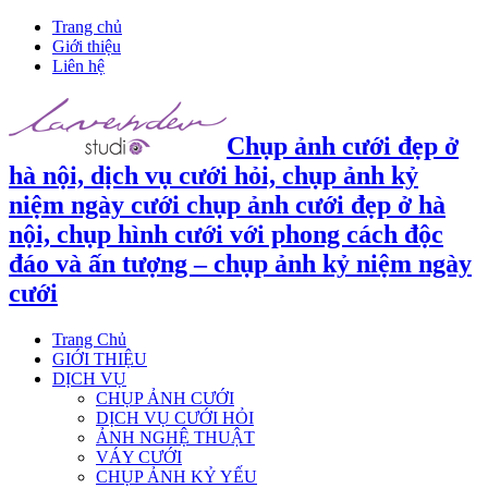
Trang chủ
Giới thiệu
Liên hệ
Chụp ảnh cưới đẹp ở
hà nội, dịch vụ cưới hỏi, chụp ảnh kỷ
niệm ngày cưới chụp ảnh cưới đẹp ở hà
nội, chụp hình cưới với phong cách độc
đáo và ấn tượng – chụp ảnh kỷ niệm ngày
cưới
Trang Chủ
GIỚI THIỆU
DỊCH VỤ
CHỤP ẢNH CƯỚI
DỊCH VỤ CƯỚI HỎI
ẢNH NGHỆ THUẬT
VÁY CƯỚI
CHỤP ẢNH KỶ YẾU