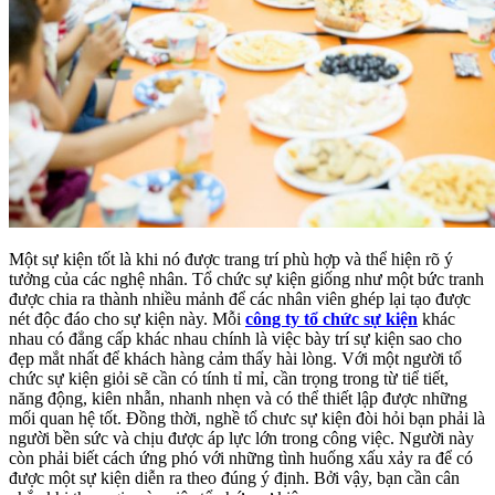
Một sự kiện tốt là khi nó được trang trí phù hợp và thể hiện rõ ý
tưởng của các nghệ nhân. Tổ chức sự kiện giống như một bức tranh
được chia ra thành nhiều mảnh để các nhân viên ghép lại tạo được
nét độc đáo cho sự kiện này. Mỗi
công ty tổ chức sự kiện
khác
nhau có đẳng cấp khác nhau chính là việc bày trí sự kiện sao cho
đẹp mắt nhất để khách hàng cảm thấy hài lòng. Với một người tổ
chức sự kiện giỏi sẽ cần có tính tỉ mỉ, cần trọng trong từ tiể tiết,
năng động, kiên nhẫn, nhanh nhẹn và có thể thiết lập được những
mối quan hệ tốt. Đồng thời, nghề tổ chưc sự kiện đòi hỏi bạn phải là
người bền sức và chịu được áp lực lớn trong công việc. Người này
còn phải biết cách ứng phó với những tình huống xấu xảy ra để có
được một sự kiện diễn ra theo đúng ý định. Bởi vậy, bạn cần cân