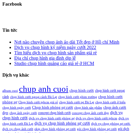
Facebook
Tin tức
Nơi nào chuyên chụp ảnh áo dài Tết đẹp ở Hồ chí Minh
Dịch vụ chụp hình kỷ niệm ngày cưới 2022
Tìm hiểu dịch vụ chụp hình sản phẩm giá rẻ
Địa chỉ chụp hình gia đình dịp lễ
Studio chụp hình quảng cáo giá rẻ ở HCM
Dịch vụ khác
chup anh cuoi
chụp hình cưới
chụp hình cưới ngoại
album cuoi
chụp hình cưới
cảnh
chụp hình cưới ngoại cảnh Đà Lạt
chụp hình cưới phim trường
phóng sự
Chụp hình cưới tphcm giá rẻ
chụp hình cưới tại Đà Lạt
chụp hình cưới ở biển
Chụp hình phóng sự cưới
chụp ảnh cưới
chụp hình ngày cưới
chụp hình sản phẩm
đẹp
dịch vụ
concept chụp hình cưới
chụp ảnh ngày cưới
concept chụp ảnh cưới đẹp
chụp hình cưới
dịch vụ chụp hình cưới phóng sự
dịch vụ chụp hình cưới tphcm
dịch vụ
dịch vụ chụp hình phóng sự cưới
chụp hình cưới Đà Lạt
dịch vụ chụp phóng sự cưới.
gói dịch
dịch vụ chụp ảnh cưới
ekip chụp hình phóng sự cưới
gói chụp hình phóng sự cưới