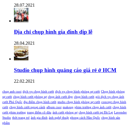
28.07.2021
Địa chỉ chụp hình gia đình dịp lễ
28.04.2021
Studio chụp hình quảng cáo giá rẻ ở HCM
22.02.2021
chup anh cuoi
dịch vụ chụp hình cưới
dịch vụ chụp hình phóng sự cưới
Chụp hình phóng
sự cưới
chụp hình cưới phóng sự
chụp ảnh cưới đẹp
chụp hình cưới
gói dịch vụ chụp ảnh
cưới Phú Quốc
địa điểm chụp hình cưới
studio chụp hình phóng sự cưới
concept chụp hình
cưới
chụp hình cưới ngoại cảnh
album cuoi
makeup
phim trường chụp ảnh cưới
chụp hình
cưới phim trường
trang điểm cô dâu
ảnh cưới phóng sự
chụp hình cưới tại Đà Lạt
Lavender
Studio
thời trang trẻ
ảnh gia đình
ảnh nghệ thuật
phong cách Hàn Quốc
chụp hình sản
phẩm