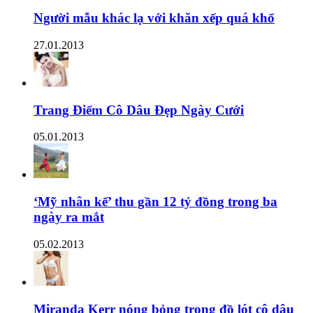
Người mẫu khác lạ với khăn xếp quá khổ
27.01.2013
Trang Điểm Cô Dâu Đẹp Ngày Cưới
05.01.2013
‘Mỹ nhân kế’ thu gần 12 tỷ đồng trong ba
ngày ra mắt
05.02.2013
Miranda Kerr nóng bỏng trong đồ lót cô dâu