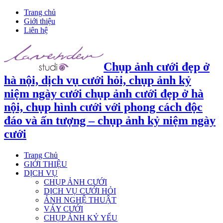
Trang chủ
Giới thiệu
Liên hệ
Chụp ảnh cưới đẹp ở
hà nội, dịch vụ cưới hỏi, chụp ảnh kỷ
niệm ngày cưới chụp ảnh cưới đẹp ở hà
nội, chụp hình cưới với phong cách độc
đáo và ấn tượng – chụp ảnh kỷ niệm ngày
cưới
Trang Chủ
GIỚI THIỆU
DỊCH VỤ
CHỤP ẢNH CƯỚI
DỊCH VỤ CƯỚI HỎI
ẢNH NGHỆ THUẬT
VÁY CƯỚI
CHỤP ẢNH KỶ YẾU