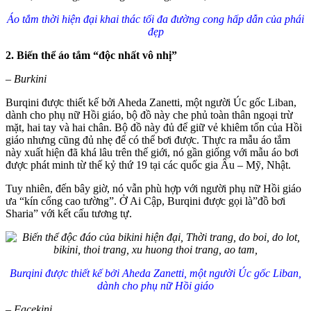
Áo tắm thời hiện đại khai thác tối đa đường cong hấp dẫn của phái
đẹp
2. Biến thể áo tắm “độc nhất vô nhị”
– Burkini
Burqini được thiết kế bởi Aheda Zanetti, một người Úc gốc Liban,
dành cho phụ nữ Hồi giáo, bộ đồ này che phủ toàn thân ngoại trừ
mặt, hai tay và hai chân. Bộ đồ này đủ để giữ vẻ khiêm tốn của Hồi
giáo nhưng cũng đủ nhẹ để có thể bơi được. Thực ra mẫu áo tắm
này xuất hiện đã khá lâu trên thế giới, nó gần giống với mẫu áo bơi
được phát minh từ thế kỷ thứ 19 tại các quốc gia Âu – Mỹ, Nhật.
Tuy nhiên, đến bây giờ, nó vẫn phù hợp với người phụ nữ Hồi giáo
ưa “kín cổng cao tường”. Ở Ai Cập, Burqini được gọi là”đồ bơi
Sharia” với kết cấu tương tự.
Burqini được thiết kế bởi Aheda Zanetti, một người Úc gốc Liban,
dành cho phụ nữ Hồi giáo
– Facekini