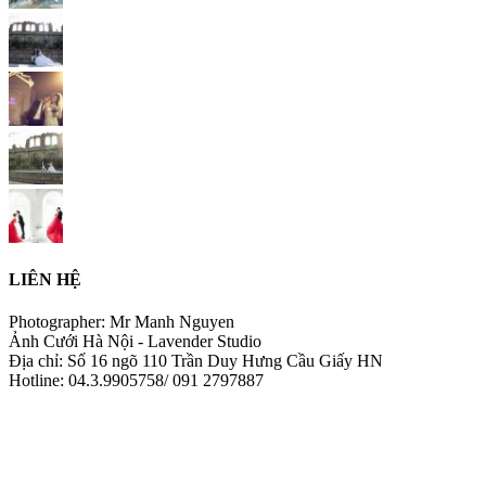
LIÊN HỆ
Photographer: Mr Manh Nguyen
Ảnh Cưới Hà Nội - Lavender Studio
Địa chỉ: Số 16 ngõ 110 Trần Duy Hưng Cầu Giấy HN
Hotline: 04.3.9905758/ 091 2797887