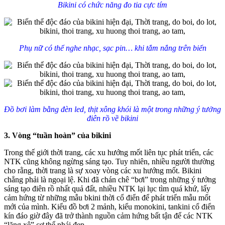
Bikini có chức năng đo tia cực tím
Phụ nữ có thể nghe nhạc, sạc pin… khi tắm nắng trên biển
Đồ bơi làm bằng đèn led, thịt xông khói là một trong những ý tưởng
điên rồ về bikini
3. Vòng “tuần hoàn” của bikini
Trong thế giới thời trang, các xu hướng mốt liên tục phát triển, các
NTK cũng không ngừng sáng tạo. Tuy nhiên, nhiều người thường
cho rằng, thời trang là sự xoay vòng các xu hướng mốt. Bikini
chẳng phải là ngoại lệ. Khi đã chán chê “bơi” trong những ý tưởng
sáng tạo điên rồ nhất quả đất, nhiều NTK lại lục tìm quá khứ, lấy
cảm hứng từ những mẫu bkini thời cổ điển để phát triển mẫu mốt
mới của mình. Kiểu đồ bơi 2 mảnh, kiểu monokini, tankini cổ điển
kín đáo giờ đây đã trở thành nguồn cảm hứng bất tận để các NTK
“lăng xê” cơ thể phái đẹp.