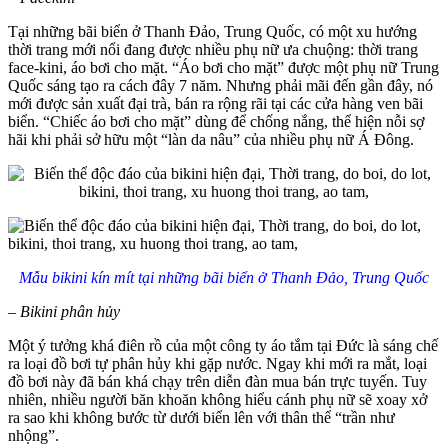
Tại những bãi biển ở Thanh Đảo, Trung Quốc, có một xu hướng
thời trang mới nổi đang được nhiều phụ nữ ưa chuộng: thời trang
face-kini, áo bơi cho mặt. “Áo bơi cho mặt” được một phụ nữ Trung
Quốc sáng tạo ra cách đây 7 năm. Nhưng phải mãi đến gần đây, nó
mới được sản xuất đại trà, bán ra rộng rãi tại các cửa hàng ven bãi
biển. “Chiếc áo bơi cho mặt” dùng để chống nắng, thể hiện nỗi sợ
hãi khi phải sở hữu một “làn da nâu” của nhiều phụ nữ Á Đông.
Mẫu bikini kín mít tại những bãi biển ở Thanh Đảo, Trung Quốc
– Bikini phân hủy
Một ý tưởng khá điên rồ của một công ty áo tắm tại Đức là sáng chế
ra loại đồ bơi tự phân hủy khi gặp nước. Ngay khi mới ra mắt, loại
đồ bơi này đã bán khá chạy trên diễn đàn mua bán trực tuyến. Tuy
nhiên, nhiều người băn khoăn không hiểu cánh phụ nữ sẽ xoay xở
ra sao khi không bước từ dưới biển lên với thân thể “trần như
nhộng”.