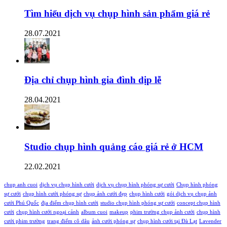
Tìm hiểu dịch vụ chụp hình sản phẩm giá rẻ
28.07.2021
Địa chỉ chụp hình gia đình dịp lễ
28.04.2021
Studio chụp hình quảng cáo giá rẻ ở HCM
22.02.2021
chup anh cuoi
dịch vụ chụp hình cưới
dịch vụ chụp hình phóng sự cưới
Chụp hình phóng
sự cưới
chụp hình cưới phóng sự
chụp ảnh cưới đẹp
chụp hình cưới
gói dịch vụ chụp ảnh
cưới Phú Quốc
địa điểm chụp hình cưới
studio chụp hình phóng sự cưới
concept chụp hình
cưới
chụp hình cưới ngoại cảnh
album cuoi
makeup
phim trường chụp ảnh cưới
chụp hình
cưới phim trường
trang điểm cô dâu
ảnh cưới phóng sự
chụp hình cưới tại Đà Lạt
Lavender