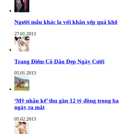
Người mẫu khác lạ với khăn xếp quá khổ
27.01.2013
Trang Điểm Cô Dâu Đẹp Ngày Cưới
05.01.2013
‘Mỹ nhân kế’ thu gần 12 tỷ đồng trong ba
ngày ra mắt
05.02.2013