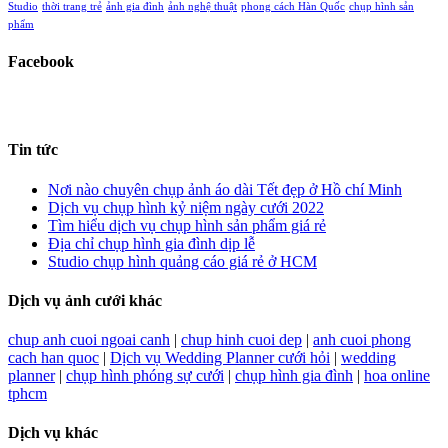
Studio
thời trang trẻ
ảnh gia đình
ảnh nghệ thuật
phong cách Hàn Quốc
chụp hình sản
phẩm
Facebook
Tin tức
Nơi nào chuyên chụp ảnh áo dài Tết đẹp ở Hồ chí Minh
Dịch vụ chụp hình kỷ niệm ngày cưới 2022
Tìm hiểu dịch vụ chụp hình sản phẩm giá rẻ
Địa chỉ chụp hình gia đình dịp lễ
Studio chụp hình quảng cáo giá rẻ ở HCM
Dịch vụ ảnh cưới khác
chup anh cuoi ngoai canh
|
chup hinh cuoi dep
|
anh cuoi phong
cach han quoc
|
Dịch vụ Wedding Planner cưới hỏi
|
wedding
planner
|
chụp hình phóng sự cưới
|
chụp hình gia đình
|
hoa online
tphcm
Dịch vụ khác