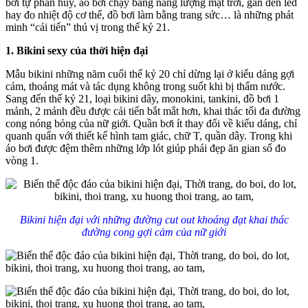
bơi tự phân hủy, áo bơi chạy bằng năng lượng mặt trời, gắn đèn led
hay đo nhiệt độ cơ thể, đồ bơi làm bằng trang sức… là những phát
minh “cải tiến” thú vị trong thế kỷ 21.
1. Bikini sexy của thời hiện đại
Mẫu bikini những năm cuối thế kỷ 20 chỉ dừng lại ở kiểu dáng gợi
cảm, thoáng mát và tác dụng không trong suốt khi bị thấm nước.
Sang đến thế kỷ 21, loại bikini dây, monokini, tankini, đồ bơi 1
mảnh, 2 mảnh đều được cải tiến bắt mắt hơn, khai thác tối đa đường
cong nóng bỏng của nữ giới. Quần bơi ít thay đổi về kiểu dáng, chỉ
quanh quẩn với thiết kế hình tam giác, chữ T, quần dây. Trong khi
áo bơi được đệm thêm những lớp lót giúp phái đẹp ăn gian số đo
vòng 1.
Bikini hiện đại với những đường cut out khoáng đạt khai thác
đường cong gợi cảm của nữ giới