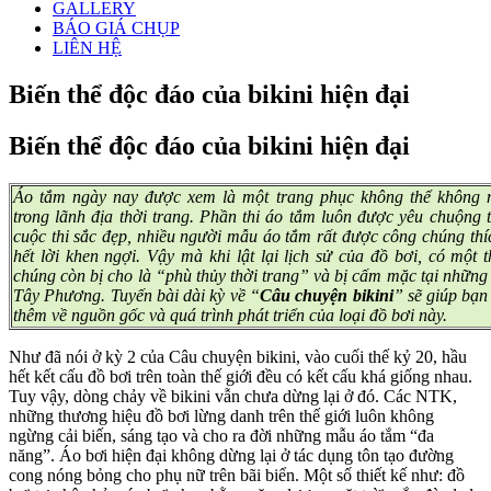
GALLERY
BÁO GIÁ CHỤP
LIÊN HỆ
Biến thể độc đáo của bikini hiện đại
Biến thể độc đáo của bikini hiện đại
Áo tắm ngày nay được xem là một trang phục không thể không 
trong lãnh địa thời trang. Phần thi áo tắm luôn được yêu chuộng 
cuộc thi sắc đẹp, nhiều người mẫu áo tắm rất được công chúng thí
hết lời khen ngợi. Vậy mà khi lật lại lịch sử của đồ bơi, có một t
chúng còn bị cho là “phù thủy thời trang” và bị cấm mặc tại những
Tây Phương. Tuyến bài dài kỳ về “
Câu chuyện bikini
” sẽ giúp bạn
thêm về nguồn gốc và quá trình phát triển của loại đồ bơi này.
Như đã nói ở kỳ 2 của Câu chuyện bikini, vào cuối thế kỷ 20, hầu
hết kết cấu đồ bơi trên toàn thế giới đều có kết cấu khá giống nhau.
Tuy vậy, dòng chảy về bikini vẫn chưa dừng lại ở đó. Các NTK,
những thương hiệu đồ bơi lừng danh trên thế giới luôn không
ngừng cải biến, sáng tạo và cho ra đời những mẫu áo tắm “đa
năng”. Áo bơi hiện đại không dừng lại ở tác dụng tôn tạo đường
cong nóng bỏng cho phụ nữ trên bãi biển. Một số thiết kế như: đồ