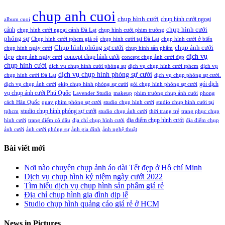
chup anh cuoi
chụp hình cưới
chụp hình cưới ngoại
album cuoi
chụp hình cưới
cảnh
chụp hình cưới ngoại cảnh Đà Lạt
chụp hình cưới phim trường
phóng sự
Chụp hình cưới tphcm giá rẻ
chụp hình cưới tại Đà Lạt
chụp hình cưới ở biển
Chụp hình phóng sự cưới
chụp ảnh cưới
chụp hình ngày cưới
chụp hình sản phẩm
đẹp
dịch vụ
concept chụp hình cưới
chụp ảnh ngày cưới
concept chụp ảnh cưới đẹp
chụp hình cưới
dịch vụ chụp hình cưới phóng sự
dịch vụ chụp hình cưới tphcm
dịch vụ
dịch vụ chụp hình phóng sự cưới
chụp hình cưới Đà Lạt
dịch vụ chụp phóng sự cưới.
gói dịch
dịch vụ chụp ảnh cưới
ekip chụp hình phóng sự cưới
gói chụp hình phóng sự cưới
vụ chụp ảnh cưới Phú Quốc
Lavender Studio
makeup
phim trường chụp ảnh cưới
phong
cách Hàn Quốc
quay phim phóng sự cưới
studio chụp hình cưới
studio chụp hình cưới tại
studio chụp hình phóng sự cưới
tphcm
studio chụp ảnh cưới
thời trang trẻ
trang phục chụp
địa điểm chụp hình cưới
hình cưới
trang điểm cô dâu
địa chỉ chụp hình cưới
địa điểm chụp
ảnh cưới
ảnh cưới phóng sự
ảnh gia đình
ảnh nghệ thuật
Bài viết mới
Nơi nào chuyên chụp ảnh áo dài Tết đẹp ở Hồ chí Minh
Dịch vụ chụp hình kỷ niệm ngày cưới 2022
Tìm hiểu dịch vụ chụp hình sản phẩm giá rẻ
Địa chỉ chụp hình gia đình dịp lễ
Studio chụp hình quảng cáo giá rẻ ở HCM
News in Pictures