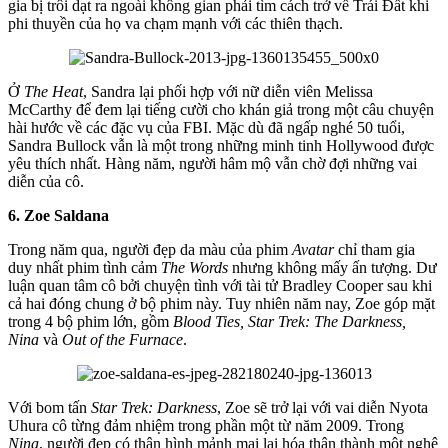
gia bị trôi dạt ra ngoài không gian phải tìm cách trở về Trái Đất khi
phi thuyền của họ va chạm mạnh với các thiên thạch.
Ở
The Heat
, Sandra lại phối hợp với nữ diễn viên Melissa
McCarthy để đem lại tiếng cười cho khán giả trong một câu chuyện
hài hước về các đặc vụ của FBI. Mặc dù đã ngấp nghé 50 tuổi,
Sandra Bullock vẫn là một trong những minh tinh Hollywood được
yêu thích nhất. Hàng năm, người hâm mộ vẫn chờ đợi những vai
diễn của cô.
6. Zoe Saldana
Trong năm qua, người đẹp da màu của phim
Avatar
chỉ tham gia
duy nhất phim tình cảm
The Words
nhưng không mấy ấn tượng. Dư
luận quan tâm cô bởi chuyện tình với tài tử Bradley Cooper sau khi
cả hai đóng chung ở bộ phim này. Tuy nhiên năm nay, Zoe góp mặt
trong 4 bộ phim lớn, gồm
Blood Ties, Star Trek: The Darkness,
Nina
và
Out of the Furnace
.
Với bom tấn
Star Trek: Darkness
, Zoe sẽ trở lại với vai diễn Nyota
Uhura cô từng đảm nhiệm trong phần một từ năm 2009. Trong
Nina
, người đẹp có thân hình mảnh mai lại hóa thân thành một nghệ