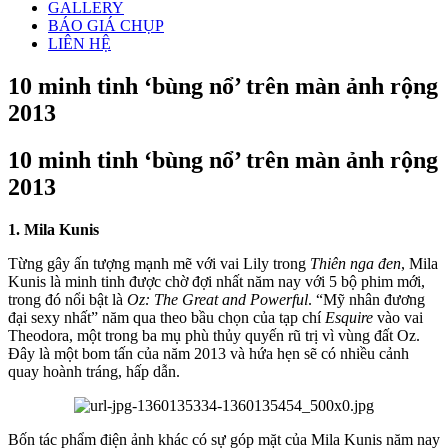
GALLERY
BÁO GIÁ CHỤP
LIÊN HỆ
10 minh tinh ‘bùng nổ’ trên màn ảnh rộng
2013
10 minh tinh ‘bùng nổ’ trên màn ảnh rộng
2013
1. Mila Kunis
Từng gây ấn tượng mạnh mẽ với vai Lily trong
Thiên nga đen
, Mila
Kunis là minh tinh được chờ đợi nhất năm nay với 5 bộ phim mới,
trong đó nổi bật là
Oz: The Great and Powerful
. “Mỹ nhân đương
đại sexy nhất” năm qua theo bầu chọn của tạp chí
Esquire
vào vai
Theodora, một trong ba mụ phù thủy quyến rũ trị vì vùng đất Oz.
Đây là một bom tấn của năm 2013 và hứa hẹn sẽ có nhiều cảnh
quay hoành tráng, hấp dẫn.
Bốn tác phẩm điện ảnh khác có sự góp mặt của Mila Kunis năm nay