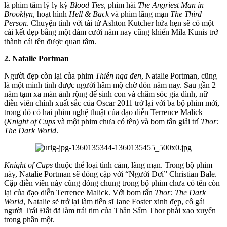
là phim tâm lý ly kỳ
Blood Ties
, phim hài
The Angriest Man in
Brooklyn
, hoạt hình
Hell & Back
và phim lãng mạn
The Third
Person
. Chuyện tình với tài tử Ashton Kutcher hứa hẹn sẽ có một
cái kết đẹp bằng một đám cưới năm nay cũng khiến Mila Kunis trở
thành cái tên được quan tâm.
2. Natalie Portman
Người đẹp còn lại của phim
Thiên nga đen
, Natalie Portman, cũng
là một minh tinh được người hâm mộ chờ đón năm nay. Sau gần 2
năm tạm xa màn ảnh rộng để sinh con và chăm sóc gia đình, nữ
diễn viên chính xuất sắc của Oscar 2011 trở lại với ba bộ phim mới,
trong đó có hai phim nghệ thuật của đạo diễn Terrence Malick
(
Knight of Cups
và một phim chưa có tên) và bom tấn giải trí
Thor:
The Dark World
.
Knight of Cups
thuộc thể loại tình cảm, lãng mạn. Trong bộ phim
này, Natalie Portman sẽ đóng cặp với “Người Dơi” Christian Bale.
Cặp diễn viên này cũng đóng chung trong bộ phim chưa có tên còn
lại của đạo diễn Terrence Malick. Với bom tấn
Thor: The Dark
World
, Natalie sẽ trở lại làm tiến sĩ Jane Foster xinh đẹp, cô gái
người Trái Đất đã làm trái tim của Thần Sấm Thor phải xao xuyến
trong phần một.