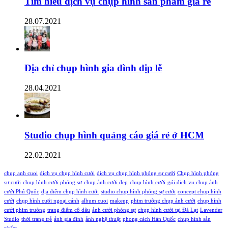
Tìm hiểu dịch vụ chụp hình sản phẩm giá rẻ
28.07.2021
Địa chỉ chụp hình gia đình dịp lễ
28.04.2021
Studio chụp hình quảng cáo giá rẻ ở HCM
22.02.2021
chup anh cuoi
dịch vụ chụp hình cưới
dịch vụ chụp hình phóng sự cưới
Chụp hình phóng
sự cưới
chụp hình cưới phóng sự
chụp ảnh cưới đẹp
chụp hình cưới
gói dịch vụ chụp ảnh
cưới Phú Quốc
địa điểm chụp hình cưới
studio chụp hình phóng sự cưới
concept chụp hình
cưới
chụp hình cưới ngoại cảnh
album cuoi
makeup
phim trường chụp ảnh cưới
chụp hình
cưới phim trường
trang điểm cô dâu
ảnh cưới phóng sự
chụp hình cưới tại Đà Lạt
Lavender
Studio
thời trang trẻ
ảnh gia đình
ảnh nghệ thuật
phong cách Hàn Quốc
chụp hình sản