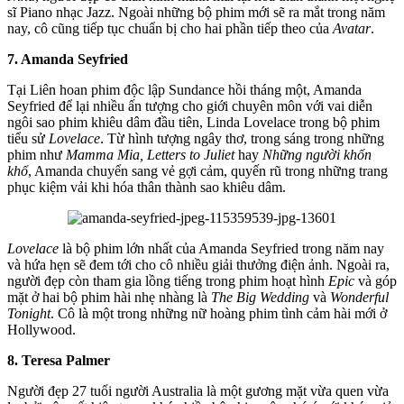
sĩ Piano nhạc Jazz. Ngoài những bộ phim mới sẽ ra mắt trong năm
nay, cô cũng tiếp tục chuẩn bị cho hai phần tiếp theo của
Avatar
.
7. Amanda Seyfried
Tại Liên hoan phim độc lập Sundance hồi tháng một, Amanda
Seyfried để lại nhiều ấn tượng cho giới chuyên môn với vai diễn
ngôi sao phim khiêu dâm đầu tiên, Linda Lovelace trong bộ phim
tiểu sử
Lovelace
. Từ hình tượng ngây thơ, trong sáng trong những
phim như
Mamma Mia, Letters to Juliet
hay
Những người khốn
khổ
, Amanda chuyển sang vẻ gợi cảm, quyến rũ trong những trang
phục kiệm vải khi hóa thân thành sao khiêu dâm.
Lovelace
là bộ phim lớn nhất của Amanda Seyfried trong năm nay
và hứa hẹn sẽ đem tới cho cô nhiều giải thưởng điện ảnh. Ngoài ra,
người đẹp còn tham gia lồng tiếng trong phim hoạt hình
Epic
và góp
mặt ở hai bộ phim hài nhẹ nhàng là
The Big Wedding
và
Wonderful
Tonight
. Cô là một trong những nữ hoàng phim tình cảm hài mới ở
Hollywood.
8. Teresa Palmer
Người đẹp 27 tuổi người Australia là một gương mặt vừa quen vừa