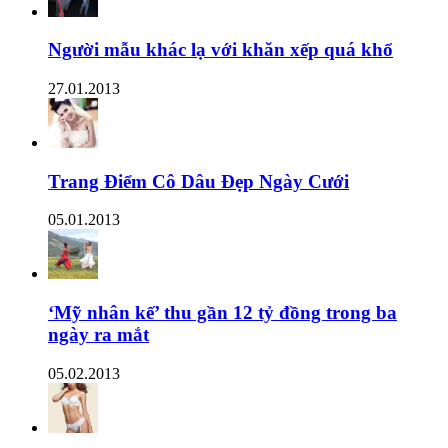
Người mẫu khác lạ với khăn xếp quá khổ
27.01.2013
Trang Điểm Cô Dâu Đẹp Ngày Cưới
05.01.2013
‘Mỹ nhân kế’ thu gần 12 tỷ đồng trong ba
ngày ra mắt
05.02.2013