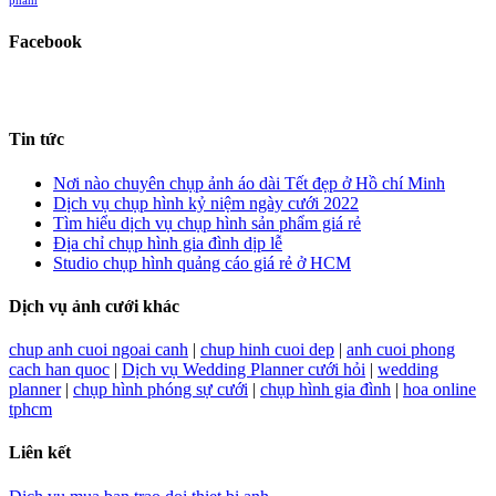
phẩm
Facebook
Tin tức
Nơi nào chuyên chụp ảnh áo dài Tết đẹp ở Hồ chí Minh
Dịch vụ chụp hình kỷ niệm ngày cưới 2022
Tìm hiểu dịch vụ chụp hình sản phẩm giá rẻ
Địa chỉ chụp hình gia đình dịp lễ
Studio chụp hình quảng cáo giá rẻ ở HCM
Dịch vụ ảnh cưới khác
chup anh cuoi ngoai canh
|
chup hinh cuoi dep
|
anh cuoi phong
cach han quoc
|
Dịch vụ Wedding Planner cưới hỏi
|
wedding
planner
|
chụp hình phóng sự cưới
|
chụp hình gia đình
|
hoa online
tphcm
Liên kết