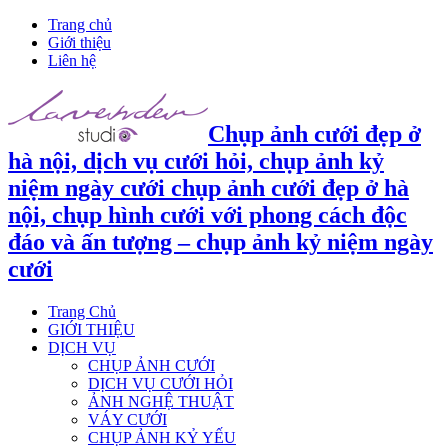
Trang chủ
Giới thiệu
Liên hệ
Chụp ảnh cưới đẹp ở
hà nội, dịch vụ cưới hỏi, chụp ảnh kỷ
niệm ngày cưới chụp ảnh cưới đẹp ở hà
nội, chụp hình cưới với phong cách độc
đáo và ấn tượng – chụp ảnh kỷ niệm ngày
cưới
Trang Chủ
GIỚI THIỆU
DỊCH VỤ
CHỤP ẢNH CƯỚI
DỊCH VỤ CƯỚI HỎI
ẢNH NGHỆ THUẬT
VÁY CƯỚI
CHỤP ẢNH KỶ YẾU