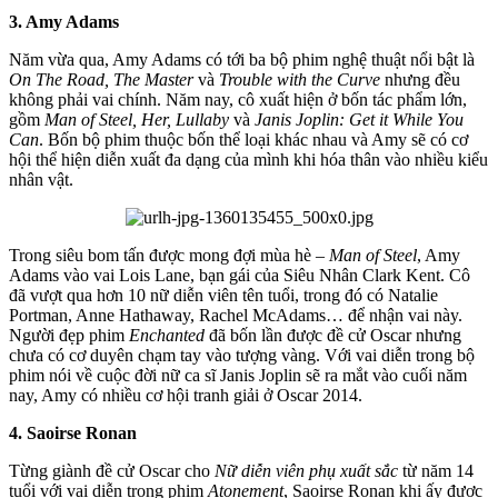
3. Amy Adams
Năm vừa qua, Amy Adams có tới ba bộ phim nghệ thuật nổi bật là
On The Road, The Master
và
Trouble with the Curve
nhưng đều
không phải vai chính. Năm nay, cô xuất hiện ở bốn tác phẩm lớn,
gồm
Man of Steel, Her, Lullaby
và
Janis Joplin: Get it While You
Can
. Bốn bộ phim thuộc bốn thể loại khác nhau và Amy sẽ có cơ
hội thể hiện diễn xuất đa dạng của mình khi hóa thân vào nhiều kiểu
nhân vật.
Trong siêu bom tấn được mong đợi mùa hè –
Man of Steel
, Amy
Adams vào vai Lois Lane, bạn gái của Siêu Nhân Clark Kent. Cô
đã vượt qua hơn 10 nữ diễn viên tên tuổi, trong đó có Natalie
Portman, Anne Hathaway, Rachel McAdams… để nhận vai này.
Người đẹp phim
Enchanted
đã bốn lần được đề cử Oscar nhưng
chưa có cơ duyên chạm tay vào tượng vàng. Với vai diễn trong bộ
phim nói về cuộc đời nữ ca sĩ Janis Joplin sẽ ra mắt vào cuối năm
nay, Amy có nhiều cơ hội tranh giải ở Oscar 2014.
4. Saoirse Ronan
Từng giành đề cử Oscar cho
Nữ diễn viên phụ xuất sắc
từ năm 14
tuổi với vai diễn trong phim
Atonement
, Saoirse Ronan khi ấy được