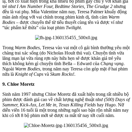
lạ, bởi cô xuất hiện trong khá nhiều bộ phim gây chú ý với khán giả
trẻ như
I Am Number Four, Bedtime Stories, The Grudge 2
nhưng
đều là vai phụ. Mùa Valentine năm nay, Teresa Palmer khuấy động
màn ảnh rộng với vai chính trong phim kinh dị, tình cảm
Warm
Bodies
– được chuyển thể từ tiểu thuyết cùng tên và được ví như
“tác phẩm kế thừa” của loạt phim
Twilight
.
Trong
Warm Bodies
, Teresa vào vai một cô gái bình thường yêu một
chàng trai xác sống (do Nicholas Hoult thủ vai). Chuyện tình vừa
lãng mạn lại vừa rùng rợn này hứa hẹn sẽ được khán giả trẻ yêu
thích không kém gì chuyện tình Bella – Edward của
Chạng vạng
.
Ngoài
Warm Bodies
, trong năm nay Teresa còn góp mặt ở hai phim
nữa là
Knight of Cups
và
Skum Rocks!
.
9. Chloe Moretz
Sinh năm 1997 nhưng Chloe Moretz đã xuất hiện trong rất nhiều bộ
phim được đánh giá cao về chất lượng nghệ thuật như
(500) Days of
Summer, Kick-Ass, Let Me in, Texas Killing Fields
hay
Hugo
. Nữ
diễn viên 16 tuổi là một trong những ngôi sao bận rộn nhất năm nay
khi có tới 8 bộ phim mới sẽ được ra mắt từ nay tới cuối năm.