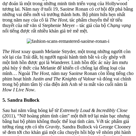
dự đoán là một trong những minh tinh triển vọng của Hollywood
tương lai. Năm nay ở tuổi 19, Saoirse Ronan có cơ hội đột phá bằng
những vai diễn mới và trưởng thành hơn. Bộ phim hứa hẹn nhất
trong năm nay của cô là
The Host
, tác phẩm chuyển thể từ tiểu
thuyết của nữ văn sĩ Stephenie Meyer – tác giả của bộ
Chạng vạng
nổi tiếng được rất nhiều khán giả trẻ mê mệt.
The Host
xoay quanh Melanie Stryder, một trong những người còn
sót lại của Trái đất, bị người ngoài hành tinh bắt và cấy ghép với
một linh hồn được gọi là Wanderer. Linh hồn độc ác này âm mưu
phá hủy ý thức của Melanie để khiến cô chống lại đồng loại của
mình… Ngoài
The Host
, năm nay Saoirse Ronan còn lồng tiếng cho
phim hoạt hình
Justin and The Knights of Valour
và đóng vai chính
trong bộ phim tâm lý của điện ảnh Anh sẽ ra mắt vào cuối năm là
How I Live Now
.
5. Sandra Bullock
Sau hai năm vắng bóng kể từ
Extremely Loud & Incredibly Close
(2011), “Nữ hoàng phim tình cảm” một thời trở lại màn bạc nhưng
bằng hai bộ phim không thuộc thể loại tình cảm. Với tác phẩm giả
tưởng rùng rợn có tên
Gravity
, Sandra Bullock và George Clooney
sẽ đem tới cho khán giả một câu chuyện hồi hộp về nhóm phi hành