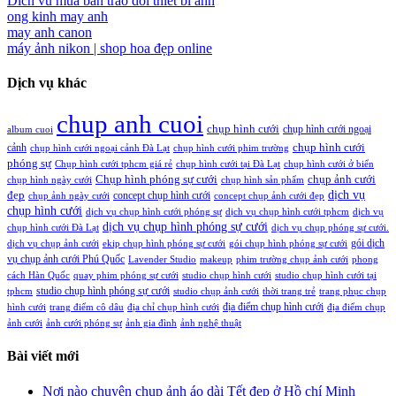
Dich vu mua ban trao doi thiet bi anh
ong kinh may anh
may anh canon
máy ảnh nikon |
shop hoa đẹp online
Dịch vụ khác
chup anh cuoi
chụp hình cưới
chụp hình cưới ngoại
album cuoi
chụp hình cưới
cảnh
chụp hình cưới ngoại cảnh Đà Lạt
chụp hình cưới phim trường
phóng sự
Chụp hình cưới tphcm giá rẻ
chụp hình cưới tại Đà Lạt
chụp hình cưới ở biển
Chụp hình phóng sự cưới
chụp ảnh cưới
chụp hình ngày cưới
chụp hình sản phẩm
đẹp
dịch vụ
concept chụp hình cưới
chụp ảnh ngày cưới
concept chụp ảnh cưới đẹp
chụp hình cưới
dịch vụ chụp hình cưới phóng sự
dịch vụ chụp hình cưới tphcm
dịch vụ
dịch vụ chụp hình phóng sự cưới
chụp hình cưới Đà Lạt
dịch vụ chụp phóng sự cưới.
gói dịch
dịch vụ chụp ảnh cưới
ekip chụp hình phóng sự cưới
gói chụp hình phóng sự cưới
vụ chụp ảnh cưới Phú Quốc
Lavender Studio
makeup
phim trường chụp ảnh cưới
phong
cách Hàn Quốc
quay phim phóng sự cưới
studio chụp hình cưới
studio chụp hình cưới tại
studio chụp hình phóng sự cưới
tphcm
studio chụp ảnh cưới
thời trang trẻ
trang phục chụp
địa điểm chụp hình cưới
hình cưới
trang điểm cô dâu
địa chỉ chụp hình cưới
địa điểm chụp
ảnh cưới
ảnh cưới phóng sự
ảnh gia đình
ảnh nghệ thuật
Bài viết mới
Nơi nào chuyên chụp ảnh áo dài Tết đẹp ở Hồ chí Minh