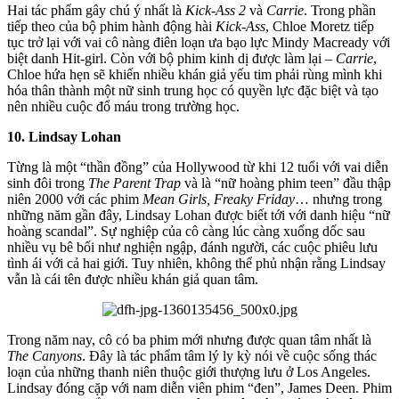
Hai tác phẩm gây chú ý nhất là
Kick-Ass 2
và
Carrie
. Trong phần
tiếp theo của bộ phim hành động hài
Kick-Ass
, Chloe Moretz tiếp
tục trở lại với vai cô nàng điên loạn ưa bạo lực Mindy Macready với
biệt danh Hit-girl. Còn với bộ phim kinh dị được làm lại –
Carrie
,
Chloe hứa hẹn sẽ khiến nhiều khán giả yếu tim phải rùng mình khi
hóa thân thành một nữ sinh trung học có quyền lực đặc biệt và tạo
nên nhiều cuộc đổ máu trong trường học.
10. Lindsay Lohan
Từng là một “thần đồng” của Hollywood từ khi 12 tuổi với vai diễn
sinh đôi trong
The Parent Trap
và là “nữ hoàng phim teen” đầu thập
niên 2000 với các phim
Mean Girls, Freaky Friday
… nhưng trong
những năm gần đây, Lindsay Lohan được biết tới với danh hiệu “nữ
hoàng scandal”. Sự nghiệp của cô càng lúc càng xuống dốc sau
nhiều vụ bê bối như nghiện ngập, đánh người, các cuộc phiêu lưu
tình ái với cả hai giới. Tuy nhiên, không thể phủ nhận rằng Lindsay
vẫn là cái tên được nhiều khán giả quan tâm.
Trong năm nay, cô có ba phim mới nhưng được quan tâm nhất là
The Canyons
. Đây là tác phẩm tâm lý ly kỳ nói về cuộc sống thác
loạn của những thanh niên thuộc giới thượng lưu ở Los Angeles.
Lindsay đóng cặp với nam diễn viên phim “đen”, James Deen. Phim