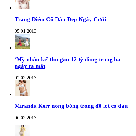
Trang Điểm Cô Dâu Đẹp Ngày Cưới
05.01.2013
‘Mỹ nhân kế’ thu gần 12 tỷ đồng trong ba
ngày ra mắt
05.02.2013
Miranda Kerr nóng bỏng trong đồ lót cô dâu
06.02.2013