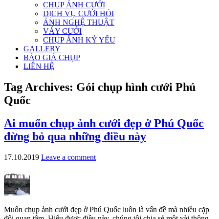
CHỤP ẢNH CƯỚI
DỊCH VỤ CƯỚI HỎI
ẢNH NGHỆ THUẬT
VÁY CƯỚI
CHỤP ẢNH KỶ YẾU
GALLERY
BÁO GIÁ CHỤP
LIÊN HỆ
Tag Archives:
Gói chụp hình cưới Phú
Quốc
Ai muốn chụp ảnh cưới đẹp ở Phú Quốc
đừng bỏ qua những điều này
17.10.2019
Leave a comment
Muốn chụp ảnh cưới đẹp ở Phú Quốc luôn là vấn đề mà nhiều cặp
đôi quan tâm. Hiểu được điều này, chúng tôi chia sẻ một vài thông