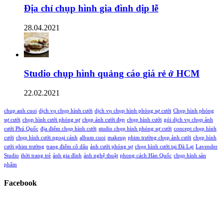
Địa chỉ chụp hình gia đình dịp lễ
28.04.2021
Studio chụp hình quảng cáo giá rẻ ở HCM
22.02.2021
chup anh cuoi
dịch vụ chụp hình cưới
dịch vụ chụp hình phóng sự cưới
Chụp hình phóng
sự cưới
chụp hình cưới phóng sự
chụp ảnh cưới đẹp
chụp hình cưới
gói dịch vụ chụp ảnh
cưới Phú Quốc
địa điểm chụp hình cưới
studio chụp hình phóng sự cưới
concept chụp hình
cưới
chụp hình cưới ngoại cảnh
album cuoi
makeup
phim trường chụp ảnh cưới
chụp hình
cưới phim trường
trang điểm cô dâu
ảnh cưới phóng sự
chụp hình cưới tại Đà Lạt
Lavender
Studio
thời trang trẻ
ảnh gia đình
ảnh nghệ thuật
phong cách Hàn Quốc
chụp hình sản
phẩm
Facebook