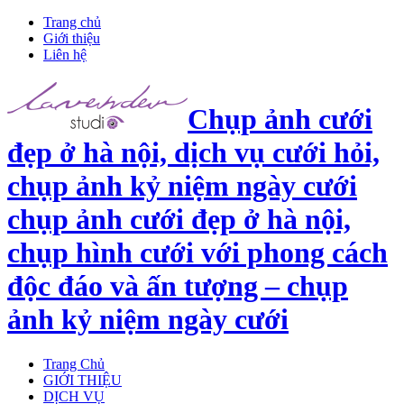
Trang chủ
Giới thiệu
Liên hệ
Chụp ảnh cưới
đẹp ở hà nội, dịch vụ cưới hỏi,
chụp ảnh kỷ niệm ngày cưới
chụp ảnh cưới đẹp ở hà nội,
chụp hình cưới với phong cách
độc đáo và ấn tượng – chụp
ảnh kỷ niệm ngày cưới
Trang Chủ
GIỚI THIỆU
DỊCH VỤ