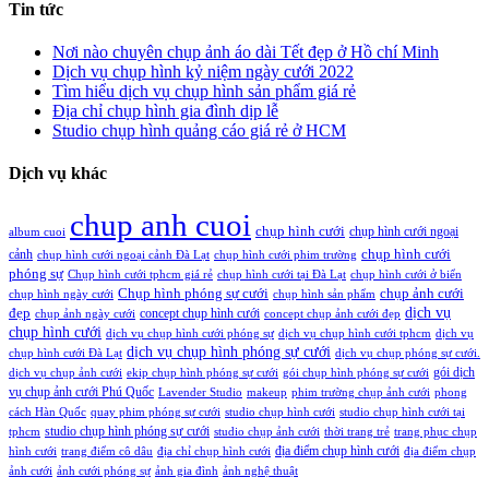
Tin tức
Nơi nào chuyên chụp ảnh áo dài Tết đẹp ở Hồ chí Minh
Dịch vụ chụp hình kỷ niệm ngày cưới 2022
Tìm hiểu dịch vụ chụp hình sản phẩm giá rẻ
Địa chỉ chụp hình gia đình dịp lễ
Studio chụp hình quảng cáo giá rẻ ở HCM
Dịch vụ khác
chup anh cuoi
chụp hình cưới
chụp hình cưới ngoại
album cuoi
chụp hình cưới
cảnh
chụp hình cưới ngoại cảnh Đà Lạt
chụp hình cưới phim trường
phóng sự
Chụp hình cưới tphcm giá rẻ
chụp hình cưới tại Đà Lạt
chụp hình cưới ở biển
Chụp hình phóng sự cưới
chụp ảnh cưới
chụp hình ngày cưới
chụp hình sản phẩm
đẹp
dịch vụ
concept chụp hình cưới
chụp ảnh ngày cưới
concept chụp ảnh cưới đẹp
chụp hình cưới
dịch vụ chụp hình cưới phóng sự
dịch vụ chụp hình cưới tphcm
dịch vụ
dịch vụ chụp hình phóng sự cưới
chụp hình cưới Đà Lạt
dịch vụ chụp phóng sự cưới.
gói dịch
dịch vụ chụp ảnh cưới
ekip chụp hình phóng sự cưới
gói chụp hình phóng sự cưới
vụ chụp ảnh cưới Phú Quốc
Lavender Studio
makeup
phim trường chụp ảnh cưới
phong
cách Hàn Quốc
quay phim phóng sự cưới
studio chụp hình cưới
studio chụp hình cưới tại
studio chụp hình phóng sự cưới
tphcm
studio chụp ảnh cưới
thời trang trẻ
trang phục chụp
địa điểm chụp hình cưới
hình cưới
trang điểm cô dâu
địa chỉ chụp hình cưới
địa điểm chụp
ảnh cưới
ảnh cưới phóng sự
ảnh gia đình
ảnh nghệ thuật