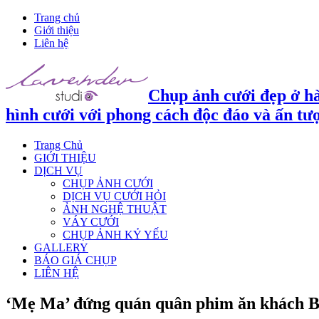
Trang chủ
Giới thiệu
Liên hệ
Chụp ảnh cưới đẹp ở hà
hình cưới với phong cách độc đáo và ấn tư
Trang Chủ
GIỚI THIỆU
DỊCH VỤ
CHỤP ẢNH CƯỚI
DỊCH VỤ CƯỚI HỎI
ẢNH NGHỆ THUẬT
VÁY CƯỚI
CHỤP ẢNH KỶ YẾU
GALLERY
BÁO GIÁ CHỤP
LIÊN HỆ
‘Mẹ Ma’ đứng quán quân phim ăn khách 