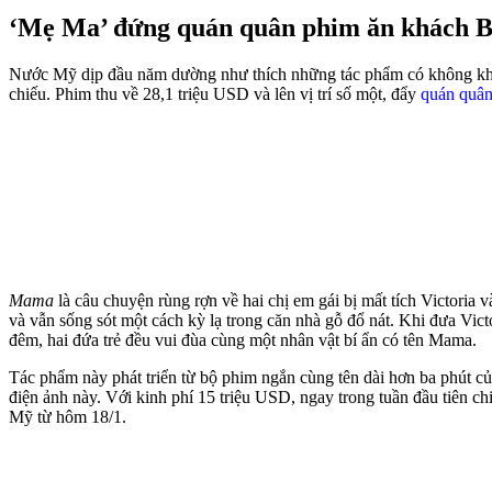
‘Mẹ Ma’ đứng quán quân phim ăn khách 
Nước Mỹ dịp đầu năm dường như thích những tác phẩm có không khí 
chiếu. Phim thu về 28,1 triệu USD và lên vị trí số một, đẩy
quán quân
Mama
là câu chuyện rùng rợn về hai chị em gái bị mất tích Victoria
và vẫn sống sót một cách kỳ lạ trong căn nhà gỗ đổ nát. Khi đưa Vict
đêm, hai đứa trẻ đều vui đùa cùng một nhân vật bí ẩn có tên Mama.
Tác phẩm này phát triển từ bộ phim ngắn cùng tên dài hơn ba phút củ
điện ảnh này. Với kinh phí 15 triệu USD, ngay trong tuần đầu tiên ch
Mỹ từ hôm 18/1.