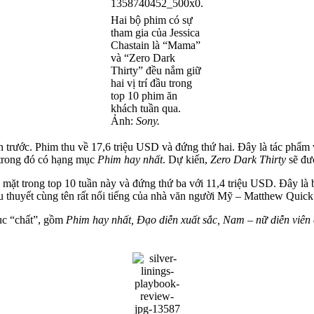
Hai bộ phim có sự
tham gia của Jessica
Chastain là “Mama”
và “Zero Dark
Thirty” đều nắm giữ
hai vị trí đầu trong
top 10 phim ăn
khách tuần qua.
Ảnh:
Sony.
n trước. Phim thu về 17,6 triệu USD và đứng thứ hai. Đây là tác phẩ
 trong đó có hạng mục
Phim hay nhất
. Dự kiến,
Zero Dark Thirty
sẽ đượ
mặt trong top 10 tuần này và đứng thứ ba với 11,4 triệu USD. Đây là bộ
u thuyết cùng tên rất nổi tiếng của nhà văn người Mỹ – Matthew Quick
ục “chất”, gồm
Phim hay nhất, Đạo diễn xuất sắc, Nam – nữ diễn viên 