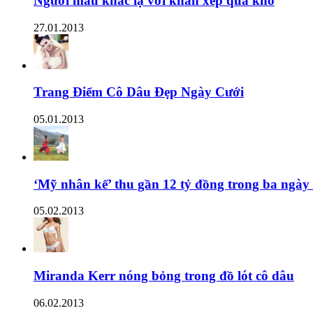
Người mẫu khác lạ với khăn xếp quá khổ
27.01.2013
Trang Điểm Cô Dâu Đẹp Ngày Cưới
05.01.2013
‘Mỹ nhân kế’ thu gần 12 tỷ đồng trong ba ngày
05.02.2013
Miranda Kerr nóng bỏng trong đồ lót cô dâu
06.02.2013