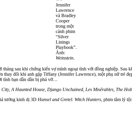
Jennifer
Lawrence
và Bradley
Cooper
trong một
cảnh phim
“Silver
Linings
Playbook”.
Ảnh:
Weinstein
.
ý 8 tháng sau khi chứng kiến vợ mình ngoại tình với đồng nghiệp. Sau 
thay đổi khi anh gặp Tiffany (Jennifer Lawrence), một phụ nữ trẻ đẹ
ới tình bạn dần dần bị phá vỡ…
 City, A Haunted House, Django Unchained, Les Misérables, The Hob
giả tưởng kinh dị 3D
Hansel and Gretel: Witch Hunters
, phim tâm lý tộ