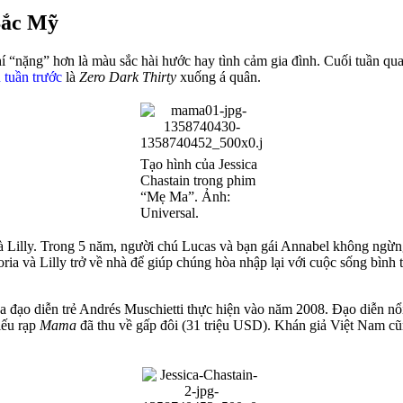
Bắc Mỹ
“nặng” hơn là màu sắc hài hước hay tình cảm gia đình. Cuối tuần qu
 tuần trước
là
Zero Dark Thirty
xuống á quân.
Tạo hình của Jessica
Chastain trong phim
“Mẹ Ma”. Ảnh:
Universal.
 và Lilly. Trong 5 năm, người chú Lucas và bạn gái Annabel không ngừng
oria và Lilly trở về nhà để giúp chúng hòa nhập lại với cuộc sống bìn
a đạo diễn trẻ Andrés Muschietti thực hiện vào năm 2008. Đạo diễn nổ
iếu rạp
Mama
đã thu về gấp đôi (31 triệu USD). Khán giả Việt Nam c