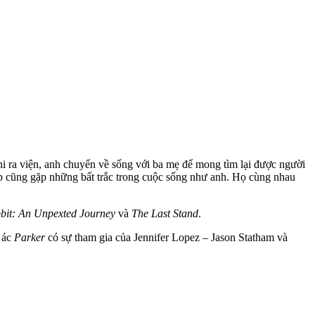
khi ra viện, anh chuyển về sống với ba mẹ để mong tìm lại được người
p cũng gặp những bất trắc trong cuộc sống như anh. Họ cùng nhau
bit: An Unpexted Journey
và
The Last Stand
.
i ác
Parker
có sự tham gia của Jennifer Lopez – Jason Statham và