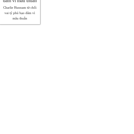
Charlie Hunnam từ chối
vai tỷ phú bạo dâm vì
mâu thuẫn