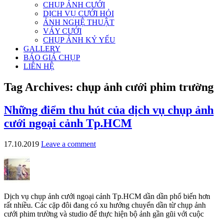
CHỤP ẢNH CƯỚI
DỊCH VỤ CƯỚI HỎI
ẢNH NGHỆ THUẬT
VÁY CƯỚI
CHỤP ẢNH KỶ YẾU
GALLERY
BÁO GIÁ CHỤP
LIÊN HỆ
Tag Archives:
chụp ảnh cưới phim trường
Những điểm thu hút của dịch vụ chụp ảnh
cưới ngoại cảnh Tp.HCM
17.10.2019
Leave a comment
Dịch vụ chụp ảnh cưới ngoại cảnh Tp.HCM dần dần phổ biến hơn
rất nhiều. Các cặp đôi đang có xu hướng chuyển dần từ chụp ảnh
cưới phim trường và studio để thực hiện bộ ảnh gần gũi với cuộc