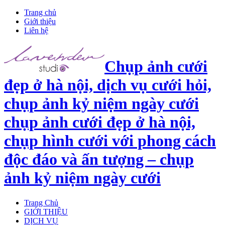
Trang chủ
Giới thiệu
Liên hệ
Chụp ảnh cưới
đẹp ở hà nội, dịch vụ cưới hỏi,
chụp ảnh kỷ niệm ngày cưới
chụp ảnh cưới đẹp ở hà nội,
chụp hình cưới với phong cách
độc đáo và ấn tượng – chụp
ảnh kỷ niệm ngày cưới
Trang Chủ
GIỚI THIỆU
DỊCH VỤ