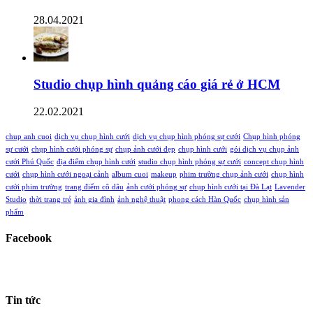
28.04.2021
Studio chụp hình quảng cáo giá rẻ ở HCM
22.02.2021
chup anh cuoi
dịch vụ chụp hình cưới
dịch vụ chụp hình phóng sự cưới
Chụp hình phóng
sự cưới
chụp hình cưới phóng sự
chụp ảnh cưới đẹp
chụp hình cưới
gói dịch vụ chụp ảnh
cưới Phú Quốc
địa điểm chụp hình cưới
studio chụp hình phóng sự cưới
concept chụp hình
cưới
chụp hình cưới ngoại cảnh
album cuoi
makeup
phim trường chụp ảnh cưới
chụp hình
cưới phim trường
trang điểm cô dâu
ảnh cưới phóng sự
chụp hình cưới tại Đà Lạt
Lavender
Studio
thời trang trẻ
ảnh gia đình
ảnh nghệ thuật
phong cách Hàn Quốc
chụp hình sản
phẩm
Facebook
Tin tức