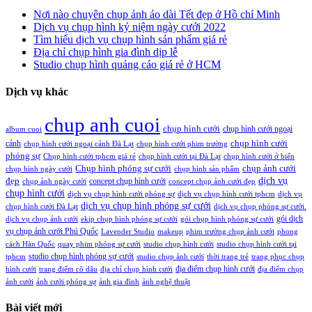
Nơi nào chuyên chụp ảnh áo dài Tết đẹp ở Hồ chí Minh
Dịch vụ chụp hình kỷ niệm ngày cưới 2022
Tìm hiểu dịch vụ chụp hình sản phẩm giá rẻ
Địa chỉ chụp hình gia đình dịp lễ
Studio chụp hình quảng cáo giá rẻ ở HCM
Dịch vụ khác
chup anh cuoi
chụp hình cưới
chụp hình cưới ngoại
album cuoi
chụp hình cưới
cảnh
chụp hình cưới ngoại cảnh Đà Lạt
chụp hình cưới phim trường
phóng sự
Chụp hình cưới tphcm giá rẻ
chụp hình cưới tại Đà Lạt
chụp hình cưới ở biển
Chụp hình phóng sự cưới
chụp ảnh cưới
chụp hình ngày cưới
chụp hình sản phẩm
đẹp
dịch vụ
concept chụp hình cưới
chụp ảnh ngày cưới
concept chụp ảnh cưới đẹp
chụp hình cưới
dịch vụ chụp hình cưới phóng sự
dịch vụ chụp hình cưới tphcm
dịch vụ
dịch vụ chụp hình phóng sự cưới
chụp hình cưới Đà Lạt
dịch vụ chụp phóng sự cưới.
gói dịch
dịch vụ chụp ảnh cưới
ekip chụp hình phóng sự cưới
gói chụp hình phóng sự cưới
vụ chụp ảnh cưới Phú Quốc
Lavender Studio
makeup
phim trường chụp ảnh cưới
phong
cách Hàn Quốc
quay phim phóng sự cưới
studio chụp hình cưới
studio chụp hình cưới tại
studio chụp hình phóng sự cưới
tphcm
studio chụp ảnh cưới
thời trang trẻ
trang phục chụp
địa điểm chụp hình cưới
hình cưới
trang điểm cô dâu
địa chỉ chụp hình cưới
địa điểm chụp
ảnh cưới
ảnh cưới phóng sự
ảnh gia đình
ảnh nghệ thuật
Bài viết mới